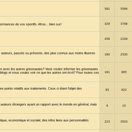
581
5586
329
3788
ormances de vos sportifs. Afros... bien sur!
458
2248
 auteurs, passés ou présents, des plus connus aux moins illustres
190
2530
en avec les autres grioonautes? Vous voulez informer les grioonautes
191
885
blogs et vous voulez voir ce que les autres ont écrit? Pour toutes ces
s points relatifs aux traitements. Ceux ci étant l'objet des
93
822
 auteurs étrangers ayant un rapport avec le monde en général, mais
6
15
itique, economique et sociale; des infos liees aux personnalités
223
3553