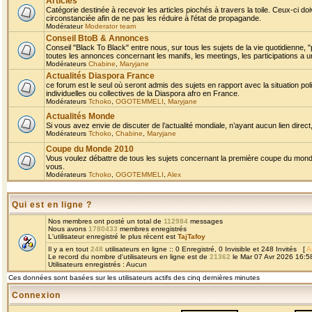
Articles
Catégorie destinée à recevoir les articles piochés à travers la toile. Ceux-ci doi
circonstanciée afin de ne pas les réduire à l'état de propagande.
Modérateur
Moderator team
Conseil BtoB & Annonces
Conseil "Black To Black" entre nous, sur tous les sujets de la vie quotidienne, "
toutes les annonces concernant les manifs, les meetings, les participations a un
Modérateurs
Chabine
,
Maryjane
Actualités Diaspora France
ce forum est le seul où seront admis des sujets en rapport avec la situation pol
individuelles ou collectives de la Diaspora afro en France.
Modérateurs
Tchoko
,
OGOTEMMELI
,
Maryjane
Actualités Monde
Si vous avez envie de discuter de l’actualité mondiale, n’ayant aucun lien direct, 
Modérateurs
Tchoko
,
Chabine
,
Maryjane
Coupe du Monde 2010
Vous voulez débattre de tous les sujets concernant la première coupe du monde 
vous.
Modérateurs
Tchoko
,
OGOTEMMELI
,
Alex
Qui est en ligne ?
Nos membres ont posté un total de
112984
messages
Nous avons
1780433
membres enregistrés
L'utilisateur enregistré le plus récent est
TajTafoy
Il y a en tout
248
utilisateurs en ligne :: 0 Enregistré, 0 Invisible et 248 Invités [
A
Le record du nombre d'utilisateurs en ligne est de
21362
le Mar 07 Avr 2026 16:5
Utilisateurs enregistrés : Aucun
Ces données sont basées sur les utilisateurs actifs des cinq dernières minutes
Connexion