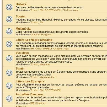
Histoire
Discutez de l'histoire de notre communauté dans ce forum
Modérateurs
Tchoko
,
BM
,
OGOTEMMELI
,
Chabine
,
Alex
Sports
Football? Basket-ball? Handball? Hockey sur glace? Venez discutez ici les perf
Modérateurs
Tchoko
,
BM
Multimédia
Cette rubrique est consacrée aux documents audios et vidéos.
Modérateurs
Chabine
,
Maryjane
Littérature Négro-africaine
Pour débattre et échanger sur les oeuvres, essais, poèmes ou romans, sur les
qui marquent (ou qui ont marqué) de leur plume la littérature négro-africaine .
Modérateurs
BM
,
OGOTEMMELI
,
Chabine
,
Alex
Vos blogs
Vous avez écrit un message sur votre blog que dont vous voulez partager le li
de l'existence de votre blog? Vous êtes un grioonaute non encore converti aux 
raisons et pour d'autres, cet espace est le votre.
Modérateurs
Tchoko
,
Maryjane
Santé
Toutes les questions de sante sont à traiter dans cette rubrique, sans aborder le
compétences attestées. Merci
Modérateurs
Tchoko
,
Maryjane
,
Alex
Littérature Etrangère
Pour débattre et échanger sur les œuvres, essais, poèmes ou romans, sur les
surtout l'Afrique en particulier...
Modérateurs
Tchoko
,
BM
,
OGOTEMMELI
Actualités Diaspora
ce forum est le seul où seront admis des sujets en rapport avec la situation pol
individuelles ou collectives des autres parties de notre Diaspora.
Modérateurs
BM
,
Chabine