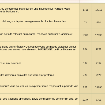
 ou de celle des pays qui ont une influence sur l'Afrique. Vous
1711
17111
de l'Afrique ici.
brique, sur la plus prestigieuse et la plus fascinante des
63
634
ption de faits relevant du racisme, réservés au forum "Racisme et
1507
17990
 d'une autre réligion? Cet espace vous permet de dialoguer autour
304
7299
convictions des autres naturellement. IMPORTANT: Le Prosélytisme est
430
3481
gies et aux sciences
253
2870
es dernières nouvelles sur votre star préférée
horripile? Vous pouvez vous exprimer ici en respectant le point de vue
981
16260
 des traditions africaines? Envie de discuter du dernier film afro, de
1037
7391