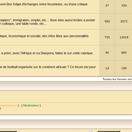
vent être l'objet d'échanges entre forumistes, ou d'une critique
47
334
papiers", immigration, emploi, etc... Vous etes aussi invites a poster
560
2072
 colloque, une table ronde, etc...
itique, économique et sociale; des infos liées aux personnalités
750
12919
90
985
a priori, avec l’Afrique et sa Diaspora, faites le sur cette rubrique.
de football organisée sur le continent africain ? Ce forum est pour
14
199
Toutes les heures so
dministrateur
] [
Modérateur
]
8