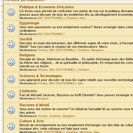
Forums permanents
Politique & Economie Africaines
Ce forum vous permet de confronter vos points de vue sur la politique africaine,
pouvez aussi discuter de tous les problemes liés au dévéloppement économique 
Modérateurs
BM
,
OGOTEMMELI
,
Chabine
,
Alex
Egyptologie
Vous etes passionnes ou tout simplement curieux? Venez echanger dans cette ru
civilisations.
Modérateurs
BM
,
OGOTEMMELI
Société
Discutez en toute décontraction, des différents sujets de votre choix, à l'exce
Mixité" Tout ceci dans le respect de vos interlocuteurs. Merci
Modérateurs
Tchoko
,
BM
,
OGOTEMMELI
,
Chabine
,
Maryjane
Religions
Disciple de Jésus, Mahomet ou Bouddha... En quête d'échange avec des fidèles
du thème des réligions... de la spiritualite et philosophie, En respectant les 
interdit sur ce forum.
Modérateurs
Tchoko
,
BM
,
OGOTEMMELI
,
Chabine
Sciences & Technologies
Lieu approprié pour discuter de tous les sujets relatifs aux nouvelles technolo
Modérateurs
Tchoko
,
BM
,
OGOTEMMELI
,
Alex
Célébrités
Fan de Michaël Jackson, Beyonce ou Koffi Olomide? Vous pouvez échanger ici l
Modérateur
Maryjane
Racisme & Mixité
Vous avez été victime de racisme? Un détail de l'actualité lié au racisme vous 
des autres.
Modérateurs
Tchoko
,
Chabine
,
Maryjane
Culture & Arts
Besoin de renseignement ou tout simplement d'échanger sur des faits de culture,
musique afro, cette rubrique est faite pour vous.
Modérateurs
BM
,
OGOTEMMELI
,
Chabine
,
Maryjane
,
Alex