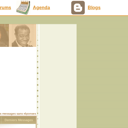
rums
Agenda
Blogs
les messages sans réponses
s
Derniers Messages