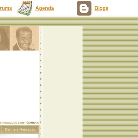
rums
Agenda
Blogs
les messages sans réponses
s
Derniers Messages