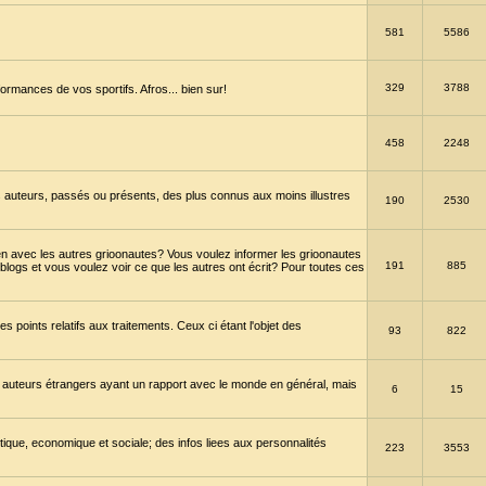
581
5586
329
3788
ormances de vos sportifs. Afros... bien sur!
458
2248
 auteurs, passés ou présents, des plus connus aux moins illustres
190
2530
en avec les autres grioonautes? Vous voulez informer les grioonautes
191
885
blogs et vous voulez voir ce que les autres ont écrit? Pour toutes ces
s points relatifs aux traitements. Ceux ci étant l'objet des
93
822
 auteurs étrangers ayant un rapport avec le monde en général, mais
6
15
itique, economique et sociale; des infos liees aux personnalités
223
3553