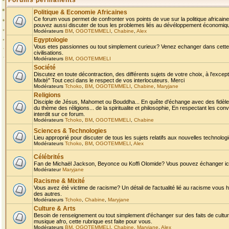
Forums permanents
Politique & Economie Africaines
Ce forum vous permet de confronter vos points de vue sur la politique africaine,
pouvez aussi discuter de tous les problemes liés au dévéloppement économique 
Modérateurs
BM
,
OGOTEMMELI
,
Chabine
,
Alex
Egyptologie
Vous etes passionnes ou tout simplement curieux? Venez echanger dans cette ru
civilisations.
Modérateurs
BM
,
OGOTEMMELI
Société
Discutez en toute décontraction, des différents sujets de votre choix, à l'exce
Mixité" Tout ceci dans le respect de vos interlocuteurs. Merci
Modérateurs
Tchoko
,
BM
,
OGOTEMMELI
,
Chabine
,
Maryjane
Religions
Disciple de Jésus, Mahomet ou Bouddha... En quête d'échange avec des fidèles
du thème des réligions... de la spiritualite et philosophie, En respectant les 
interdit sur ce forum.
Modérateurs
Tchoko
,
BM
,
OGOTEMMELI
,
Chabine
Sciences & Technologies
Lieu approprié pour discuter de tous les sujets relatifs aux nouvelles technolo
Modérateurs
Tchoko
,
BM
,
OGOTEMMELI
,
Alex
Célébrités
Fan de Michaël Jackson, Beyonce ou Koffi Olomide? Vous pouvez échanger ici l
Modérateur
Maryjane
Racisme & Mixité
Vous avez été victime de racisme? Un détail de l'actualité lié au racisme vous 
des autres.
Modérateurs
Tchoko
,
Chabine
,
Maryjane
Culture & Arts
Besoin de renseignement ou tout simplement d'échanger sur des faits de culture,
musique afro, cette rubrique est faite pour vous.
Modérateurs
BM
,
OGOTEMMELI
,
Chabine
,
Maryjane
,
Alex