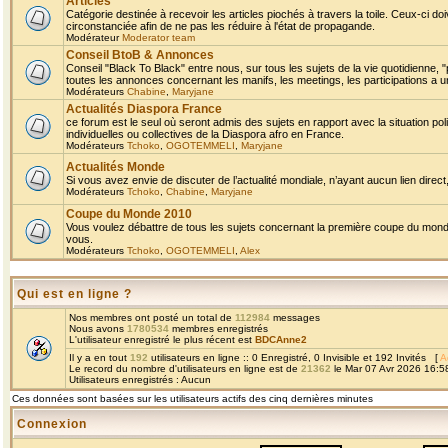
Articles
Catégorie destinée à recevoir les articles piochés à travers la toile. Ceux-ci doi
circonstanciée afin de ne pas les réduire à l'état de propagande.
Modérateur
Moderator team
Conseil BtoB & Annonces
Conseil "Black To Black" entre nous, sur tous les sujets de la vie quotidienne, "
toutes les annonces concernant les manifs, les meetings, les participations a un
Modérateurs
Chabine
,
Maryjane
Actualités Diaspora France
ce forum est le seul où seront admis des sujets en rapport avec la situation pol
individuelles ou collectives de la Diaspora afro en France.
Modérateurs
Tchoko
,
OGOTEMMELI
,
Maryjane
Actualités Monde
Si vous avez envie de discuter de l’actualité mondiale, n’ayant aucun lien direct, 
Modérateurs
Tchoko
,
Chabine
,
Maryjane
Coupe du Monde 2010
Vous voulez débattre de tous les sujets concernant la première coupe du monde 
vous.
Modérateurs
Tchoko
,
OGOTEMMELI
,
Alex
Qui est en ligne ?
Nos membres ont posté un total de
112984
messages
Nous avons
1780534
membres enregistrés
L'utilisateur enregistré le plus récent est
BDCAnne2
Il y a en tout
192
utilisateurs en ligne :: 0 Enregistré, 0 Invisible et 192 Invités [
A
Le record du nombre d'utilisateurs en ligne est de
21362
le Mar 07 Avr 2026 16:5
Utilisateurs enregistrés : Aucun
Ces données sont basées sur les utilisateurs actifs des cinq dernières minutes
Connexion