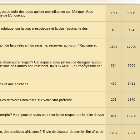
 ou de celle des pays qui ont une influence sur l'Afrique. Vous
1711
17111
de l'Afrique ici.
brique, sur la plus prestigieuse et la plus fascinante des
63
634
ption de faits relevant du racisme, réservés au forum "Racisme et
1507
17990
 d'une autre réligion? Cet espace vous permet de dialoguer autour
304
7299
convictions des autres naturellement. IMPORTANT: Le Prosélytisme est
430
3481
gies et aux sciences
253
2870
es dernières nouvelles sur votre star préférée
horripile? Vous pouvez vous exprimer ici en respectant le point de vue
981
16260
 des traditions africaines? Envie de discuter du dernier film afro, de
1037
7391