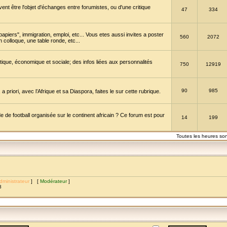
vent être l'objet d'échanges entre forumistes, ou d'une critique
47
334
papiers", immigration, emploi, etc... Vous etes aussi invites a poster
560
2072
 colloque, une table ronde, etc...
itique, économique et sociale; des infos liées aux personnalités
750
12919
90
985
a priori, avec l’Afrique et sa Diaspora, faites le sur cette rubrique.
de football organisée sur le continent africain ? Ce forum est pour
14
199
Toutes les heures so
dministrateur
] [
Modérateur
]
8