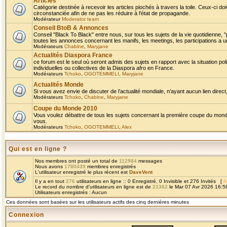
Articles
Catégorie destinée à recevoir les articles piochés à travers la toile. Ceux-ci doi
circonstanciée afin de ne pas les réduire à l'état de propagande.
Modérateur
Moderator team
Conseil BtoB & Annonces
Conseil "Black To Black" entre nous, sur tous les sujets de la vie quotidienne, "
toutes les annonces concernant les manifs, les meetings, les participations a un
Modérateurs
Chabine
,
Maryjane
Actualités Diaspora France
ce forum est le seul où seront admis des sujets en rapport avec la situation pol
individuelles ou collectives de la Diaspora afro en France.
Modérateurs
Tchoko
,
OGOTEMMELI
,
Maryjane
Actualités Monde
Si vous avez envie de discuter de l’actualité mondiale, n’ayant aucun lien direct, 
Modérateurs
Tchoko
,
Chabine
,
Maryjane
Coupe du Monde 2010
Vous voulez débattre de tous les sujets concernant la première coupe du monde 
vous.
Modérateurs
Tchoko
,
OGOTEMMELI
,
Alex
Qui est en ligne ?
Nos membres ont posté un total de
112984
messages
Nous avons
1780439
membres enregistrés
L'utilisateur enregistré le plus récent est
DaveVent
Il y a en tout
276
utilisateurs en ligne :: 0 Enregistré, 0 Invisible et 276 Invités [
A
Le record du nombre d'utilisateurs en ligne est de
21362
le Mar 07 Avr 2026 16:5
Utilisateurs enregistrés : Aucun
Ces données sont basées sur les utilisateurs actifs des cinq dernières minutes
Connexion