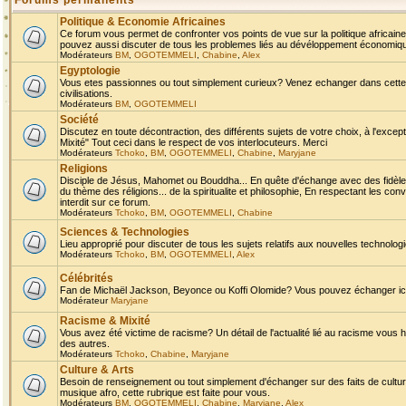
Forums permanents
Politique & Economie Africaines
Ce forum vous permet de confronter vos points de vue sur la politique africaine,
pouvez aussi discuter de tous les problemes liés au dévéloppement économique 
Modérateurs
BM
,
OGOTEMMELI
,
Chabine
,
Alex
Egyptologie
Vous etes passionnes ou tout simplement curieux? Venez echanger dans cette ru
civilisations.
Modérateurs
BM
,
OGOTEMMELI
Société
Discutez en toute décontraction, des différents sujets de votre choix, à l'exce
Mixité" Tout ceci dans le respect de vos interlocuteurs. Merci
Modérateurs
Tchoko
,
BM
,
OGOTEMMELI
,
Chabine
,
Maryjane
Religions
Disciple de Jésus, Mahomet ou Bouddha... En quête d'échange avec des fidèles
du thème des réligions... de la spiritualite et philosophie, En respectant les 
interdit sur ce forum.
Modérateurs
Tchoko
,
BM
,
OGOTEMMELI
,
Chabine
Sciences & Technologies
Lieu approprié pour discuter de tous les sujets relatifs aux nouvelles technolo
Modérateurs
Tchoko
,
BM
,
OGOTEMMELI
,
Alex
Célébrités
Fan de Michaël Jackson, Beyonce ou Koffi Olomide? Vous pouvez échanger ici l
Modérateur
Maryjane
Racisme & Mixité
Vous avez été victime de racisme? Un détail de l'actualité lié au racisme vous 
des autres.
Modérateurs
Tchoko
,
Chabine
,
Maryjane
Culture & Arts
Besoin de renseignement ou tout simplement d'échanger sur des faits de culture,
musique afro, cette rubrique est faite pour vous.
Modérateurs
BM
,
OGOTEMMELI
,
Chabine
,
Maryjane
,
Alex