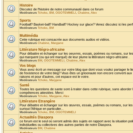
Histoire
Discutez de l'histoire de notre communauté dans ce forum
Modérateurs
Tchoko
,
BM
,
OGOTEMMELI
,
Chabine
,
Alex
Sports
Football? Basket-ball? Handball? Hockey sur glace? Venez discutez ici les perf
Modérateurs
Tchoko
,
BM
Multimédia
Cette rubrique est consacrée aux documents audios et vidéos.
Modérateurs
Chabine
,
Maryjane
Littérature Négro-africaine
Pour débattre et échanger sur les oeuvres, essais, poèmes ou romans, sur les
qui marquent (ou qui ont marqué) de leur plume la littérature négro-africaine .
Modérateurs
BM
,
OGOTEMMELI
,
Chabine
,
Alex
Vos blogs
Vous avez écrit un message sur votre blog que dont vous voulez partager le li
de l'existence de votre blog? Vous êtes un grioonaute non encore converti aux 
raisons et pour d'autres, cet espace est le votre.
Modérateurs
Tchoko
,
Maryjane
Santé
Toutes les questions de sante sont à traiter dans cette rubrique, sans aborder le
compétences attestées. Merci
Modérateurs
Tchoko
,
Maryjane
,
Alex
Littérature Etrangère
Pour débattre et échanger sur les œuvres, essais, poèmes ou romans, sur les
surtout l'Afrique en particulier...
Modérateurs
Tchoko
,
BM
,
OGOTEMMELI
Actualités Diaspora
ce forum est le seul où seront admis des sujets en rapport avec la situation pol
individuelles ou collectives des autres parties de notre Diaspora.
Modérateurs
BM
,
Chabine