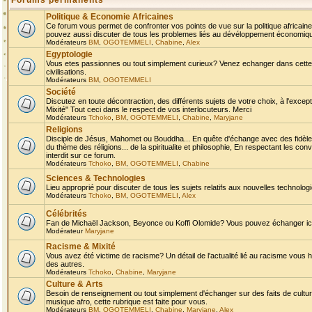
Forums permanents
Politique & Economie Africaines
Ce forum vous permet de confronter vos points de vue sur la politique africaine,
pouvez aussi discuter de tous les problemes liés au dévéloppement économique 
Modérateurs
BM
,
OGOTEMMELI
,
Chabine
,
Alex
Egyptologie
Vous etes passionnes ou tout simplement curieux? Venez echanger dans cette ru
civilisations.
Modérateurs
BM
,
OGOTEMMELI
Société
Discutez en toute décontraction, des différents sujets de votre choix, à l'exce
Mixité" Tout ceci dans le respect de vos interlocuteurs. Merci
Modérateurs
Tchoko
,
BM
,
OGOTEMMELI
,
Chabine
,
Maryjane
Religions
Disciple de Jésus, Mahomet ou Bouddha... En quête d'échange avec des fidèles
du thème des réligions... de la spiritualite et philosophie, En respectant les 
interdit sur ce forum.
Modérateurs
Tchoko
,
BM
,
OGOTEMMELI
,
Chabine
Sciences & Technologies
Lieu approprié pour discuter de tous les sujets relatifs aux nouvelles technolo
Modérateurs
Tchoko
,
BM
,
OGOTEMMELI
,
Alex
Célébrités
Fan de Michaël Jackson, Beyonce ou Koffi Olomide? Vous pouvez échanger ici l
Modérateur
Maryjane
Racisme & Mixité
Vous avez été victime de racisme? Un détail de l'actualité lié au racisme vous 
des autres.
Modérateurs
Tchoko
,
Chabine
,
Maryjane
Culture & Arts
Besoin de renseignement ou tout simplement d'échanger sur des faits de culture,
musique afro, cette rubrique est faite pour vous.
Modérateurs
BM
,
OGOTEMMELI
,
Chabine
,
Maryjane
,
Alex