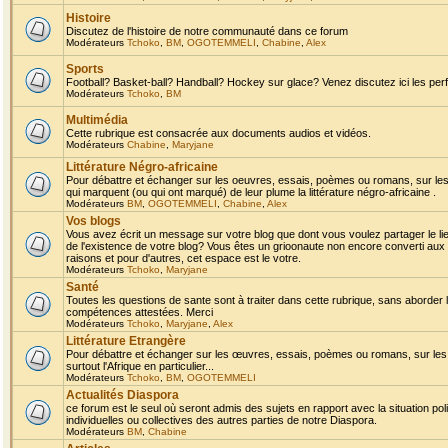
Histoire
Discutez de l'histoire de notre communauté dans ce forum
Modérateurs
Tchoko
,
BM
,
OGOTEMMELI
,
Chabine
,
Alex
Sports
Football? Basket-ball? Handball? Hockey sur glace? Venez discutez ici les perf
Modérateurs
Tchoko
,
BM
Multimédia
Cette rubrique est consacrée aux documents audios et vidéos.
Modérateurs
Chabine
,
Maryjane
Littérature Négro-africaine
Pour débattre et échanger sur les oeuvres, essais, poèmes ou romans, sur les
qui marquent (ou qui ont marqué) de leur plume la littérature négro-africaine .
Modérateurs
BM
,
OGOTEMMELI
,
Chabine
,
Alex
Vos blogs
Vous avez écrit un message sur votre blog que dont vous voulez partager le li
de l'existence de votre blog? Vous êtes un grioonaute non encore converti aux 
raisons et pour d'autres, cet espace est le votre.
Modérateurs
Tchoko
,
Maryjane
Santé
Toutes les questions de sante sont à traiter dans cette rubrique, sans aborder le
compétences attestées. Merci
Modérateurs
Tchoko
,
Maryjane
,
Alex
Littérature Etrangère
Pour débattre et échanger sur les œuvres, essais, poèmes ou romans, sur les
surtout l'Afrique en particulier...
Modérateurs
Tchoko
,
BM
,
OGOTEMMELI
Actualités Diaspora
ce forum est le seul où seront admis des sujets en rapport avec la situation pol
individuelles ou collectives des autres parties de notre Diaspora.
Modérateurs
BM
,
Chabine