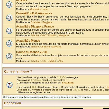
Articles
Catégorie destinée à recevoir les articles piochés à travers la toile. Ceux-ci doi
circonstanciée afin de ne pas les réduire à l'état de propagande.
Modérateur
Moderator team
Conseil BtoB & Annonces
Conseil "Black To Black" entre nous, sur tous les sujets de la vie quotidienne, "
toutes les annonces concernant les manifs, les meetings, les participations a un
Modérateurs
Chabine
,
Maryjane
Actualités Diaspora France
ce forum est le seul où seront admis des sujets en rapport avec la situation pol
individuelles ou collectives de la Diaspora afro en France.
Modérateurs
Tchoko
,
OGOTEMMELI
,
Maryjane
Actualités Monde
Si vous avez envie de discuter de l’actualité mondiale, n’ayant aucun lien direct, 
Modérateurs
Tchoko
,
Chabine
,
Maryjane
Coupe du Monde 2010
Vous voulez débattre de tous les sujets concernant la première coupe du monde 
vous.
Modérateurs
Tchoko
,
OGOTEMMELI
,
Alex
Qui est en ligne ?
Nos membres ont posté un total de
112984
messages
Nous avons
1780645
membres enregistrés
L'utilisateur enregistré le plus récent est
ShaunAlg
Il y a en tout
423
utilisateurs en ligne :: 0 Enregistré, 0 Invisible et 423 Invités [
A
Le record du nombre d'utilisateurs en ligne est de
21362
le Mar 07 Avr 2026 16:5
Utilisateurs enregistrés : Aucun
Ces données sont basées sur les utilisateurs actifs des cinq dernières minutes
Connexion