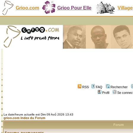
Grioo.com
Grioo Pour Elle
Village
RSS
FAQ
Rechercher
Profil
Se connect
La date/heure actuelle est Dim 09 Aoû 2026 13:43
grioo.com Index du Forum
Forum