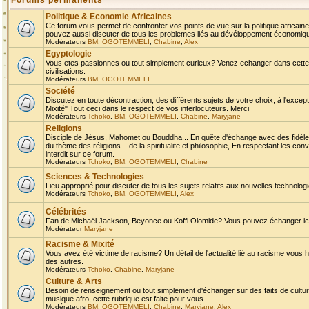
Forums permanents
Politique & Economie Africaines
Ce forum vous permet de confronter vos points de vue sur la politique africaine,
pouvez aussi discuter de tous les problemes liés au dévéloppement économique 
Modérateurs
BM
,
OGOTEMMELI
,
Chabine
,
Alex
Egyptologie
Vous etes passionnes ou tout simplement curieux? Venez echanger dans cette ru
civilisations.
Modérateurs
BM
,
OGOTEMMELI
Société
Discutez en toute décontraction, des différents sujets de votre choix, à l'exce
Mixité" Tout ceci dans le respect de vos interlocuteurs. Merci
Modérateurs
Tchoko
,
BM
,
OGOTEMMELI
,
Chabine
,
Maryjane
Religions
Disciple de Jésus, Mahomet ou Bouddha... En quête d'échange avec des fidèles
du thème des réligions... de la spiritualite et philosophie, En respectant les 
interdit sur ce forum.
Modérateurs
Tchoko
,
BM
,
OGOTEMMELI
,
Chabine
Sciences & Technologies
Lieu approprié pour discuter de tous les sujets relatifs aux nouvelles technolo
Modérateurs
Tchoko
,
BM
,
OGOTEMMELI
,
Alex
Célébrités
Fan de Michaël Jackson, Beyonce ou Koffi Olomide? Vous pouvez échanger ici l
Modérateur
Maryjane
Racisme & Mixité
Vous avez été victime de racisme? Un détail de l'actualité lié au racisme vous 
des autres.
Modérateurs
Tchoko
,
Chabine
,
Maryjane
Culture & Arts
Besoin de renseignement ou tout simplement d'échanger sur des faits de culture,
musique afro, cette rubrique est faite pour vous.
Modérateurs
BM
,
OGOTEMMELI
,
Chabine
,
Maryjane
,
Alex