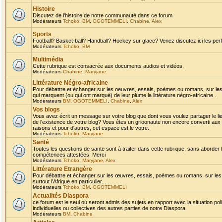
Histoire
Discutez de l'histoire de notre communauté dans ce forum
Modérateurs
Tchoko
,
BM
,
OGOTEMMELI
,
Chabine
,
Alex
Sports
Football? Basket-ball? Handball? Hockey sur glace? Venez discutez ici les perf
Modérateurs
Tchoko
,
BM
Multimédia
Cette rubrique est consacrée aux documents audios et vidéos.
Modérateurs
Chabine
,
Maryjane
Littérature Négro-africaine
Pour débattre et échanger sur les oeuvres, essais, poèmes ou romans, sur les
qui marquent (ou qui ont marqué) de leur plume la littérature négro-africaine .
Modérateurs
BM
,
OGOTEMMELI
,
Chabine
,
Alex
Vos blogs
Vous avez écrit un message sur votre blog que dont vous voulez partager le li
de l'existence de votre blog? Vous êtes un grioonaute non encore converti aux 
raisons et pour d'autres, cet espace est le votre.
Modérateurs
Tchoko
,
Maryjane
Santé
Toutes les questions de sante sont à traiter dans cette rubrique, sans aborder le
compétences attestées. Merci
Modérateurs
Tchoko
,
Maryjane
,
Alex
Littérature Etrangère
Pour débattre et échanger sur les œuvres, essais, poèmes ou romans, sur les
surtout l'Afrique en particulier...
Modérateurs
Tchoko
,
BM
,
OGOTEMMELI
Actualités Diaspora
ce forum est le seul où seront admis des sujets en rapport avec la situation pol
individuelles ou collectives des autres parties de notre Diaspora.
Modérateurs
BM
,
Chabine