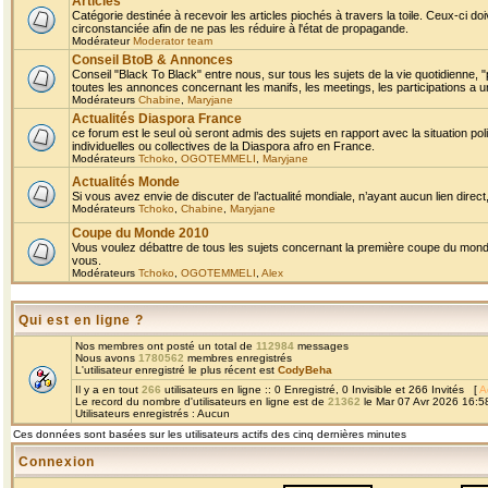
Articles
Catégorie destinée à recevoir les articles piochés à travers la toile. Ceux-ci doi
circonstanciée afin de ne pas les réduire à l'état de propagande.
Modérateur
Moderator team
Conseil BtoB & Annonces
Conseil "Black To Black" entre nous, sur tous les sujets de la vie quotidienne, "
toutes les annonces concernant les manifs, les meetings, les participations a un
Modérateurs
Chabine
,
Maryjane
Actualités Diaspora France
ce forum est le seul où seront admis des sujets en rapport avec la situation pol
individuelles ou collectives de la Diaspora afro en France.
Modérateurs
Tchoko
,
OGOTEMMELI
,
Maryjane
Actualités Monde
Si vous avez envie de discuter de l’actualité mondiale, n’ayant aucun lien direct, 
Modérateurs
Tchoko
,
Chabine
,
Maryjane
Coupe du Monde 2010
Vous voulez débattre de tous les sujets concernant la première coupe du monde 
vous.
Modérateurs
Tchoko
,
OGOTEMMELI
,
Alex
Qui est en ligne ?
Nos membres ont posté un total de
112984
messages
Nous avons
1780562
membres enregistrés
L'utilisateur enregistré le plus récent est
CodyBeha
Il y a en tout
266
utilisateurs en ligne :: 0 Enregistré, 0 Invisible et 266 Invités [
A
Le record du nombre d'utilisateurs en ligne est de
21362
le Mar 07 Avr 2026 16:5
Utilisateurs enregistrés : Aucun
Ces données sont basées sur les utilisateurs actifs des cinq dernières minutes
Connexion