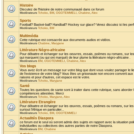
Histoire
Discutez de l'histoire de notre communauté dans ce forum
Modérateurs
Tchoko
,
BM
,
OGOTEMMELI
,
Chabine
,
Alex
Sports
Football? Basket-ball? Handball? Hockey sur glace? Venez discutez ici les perf
Modérateurs
Tchoko
,
BM
Multimédia
Cette rubrique est consacrée aux documents audios et vidéos.
Modérateurs
Chabine
,
Maryjane
Littérature Négro-africaine
Pour débattre et échanger sur les oeuvres, essais, poèmes ou romans, sur les
qui marquent (ou qui ont marqué) de leur plume la littérature négro-africaine .
Modérateurs
BM
,
OGOTEMMELI
,
Chabine
,
Alex
Vos blogs
Vous avez écrit un message sur votre blog que dont vous voulez partager le li
de l'existence de votre blog? Vous êtes un grioonaute non encore converti aux 
raisons et pour d'autres, cet espace est le votre.
Modérateurs
Tchoko
,
Maryjane
Santé
Toutes les questions de sante sont à traiter dans cette rubrique, sans aborder le
compétences attestées. Merci
Modérateurs
Tchoko
,
Maryjane
,
Alex
Littérature Etrangère
Pour débattre et échanger sur les œuvres, essais, poèmes ou romans, sur les
surtout l'Afrique en particulier...
Modérateurs
Tchoko
,
BM
,
OGOTEMMELI
Actualités Diaspora
ce forum est le seul où seront admis des sujets en rapport avec la situation pol
individuelles ou collectives des autres parties de notre Diaspora.
Modérateurs
BM
,
Chabine