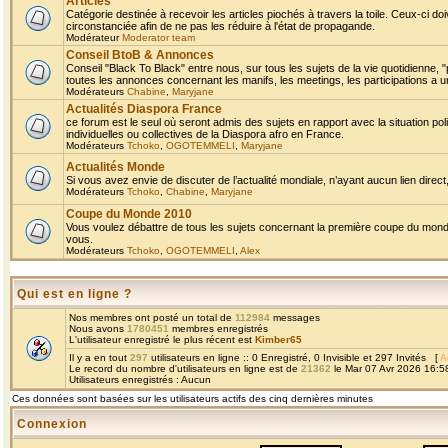
Articles
Catégorie destinée à recevoir les articles piochés à travers la toile. Ceux-ci doi
circonstanciée afin de ne pas les réduire à l'état de propagande.
Modérateur
Moderator team
Conseil BtoB & Annonces
Conseil "Black To Black" entre nous, sur tous les sujets de la vie quotidienne, "
toutes les annonces concernant les manifs, les meetings, les participations a un
Modérateurs
Chabine
,
Maryjane
Actualités Diaspora France
ce forum est le seul où seront admis des sujets en rapport avec la situation pol
individuelles ou collectives de la Diaspora afro en France.
Modérateurs
Tchoko
,
OGOTEMMELI
,
Maryjane
Actualités Monde
Si vous avez envie de discuter de l’actualité mondiale, n’ayant aucun lien direct, 
Modérateurs
Tchoko
,
Chabine
,
Maryjane
Coupe du Monde 2010
Vous voulez débattre de tous les sujets concernant la première coupe du monde 
vous.
Modérateurs
Tchoko
,
OGOTEMMELI
,
Alex
Qui est en ligne ?
Nos membres ont posté un total de
112984
messages
Nous avons
1780451
membres enregistrés
L'utilisateur enregistré le plus récent est
Kimber65
Il y a en tout
297
utilisateurs en ligne :: 0 Enregistré, 0 Invisible et 297 Invités [
A
Le record du nombre d'utilisateurs en ligne est de
21362
le Mar 07 Avr 2026 16:5
Utilisateurs enregistrés : Aucun
Ces données sont basées sur les utilisateurs actifs des cinq dernières minutes
Connexion