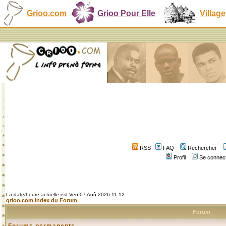
Grioo.com
Grioo Pour Elle
Village
RSS
FAQ
Rechercher
Profil
Se connect
La date/heure actuelle est Ven 07 Aoû 2026 11:12
grioo.com Index du Forum
Forum