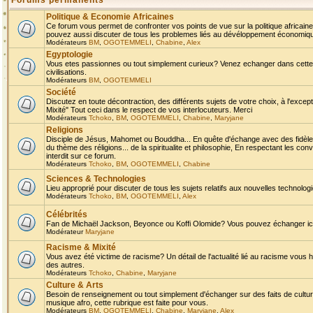
Forums permanents
Politique & Economie Africaines
Ce forum vous permet de confronter vos points de vue sur la politique africaine,
pouvez aussi discuter de tous les problemes liés au dévéloppement économique 
Modérateurs
BM
,
OGOTEMMELI
,
Chabine
,
Alex
Egyptologie
Vous etes passionnes ou tout simplement curieux? Venez echanger dans cette ru
civilisations.
Modérateurs
BM
,
OGOTEMMELI
Société
Discutez en toute décontraction, des différents sujets de votre choix, à l'exce
Mixité" Tout ceci dans le respect de vos interlocuteurs. Merci
Modérateurs
Tchoko
,
BM
,
OGOTEMMELI
,
Chabine
,
Maryjane
Religions
Disciple de Jésus, Mahomet ou Bouddha... En quête d'échange avec des fidèles
du thème des réligions... de la spiritualite et philosophie, En respectant les 
interdit sur ce forum.
Modérateurs
Tchoko
,
BM
,
OGOTEMMELI
,
Chabine
Sciences & Technologies
Lieu approprié pour discuter de tous les sujets relatifs aux nouvelles technolo
Modérateurs
Tchoko
,
BM
,
OGOTEMMELI
,
Alex
Célébrités
Fan de Michaël Jackson, Beyonce ou Koffi Olomide? Vous pouvez échanger ici l
Modérateur
Maryjane
Racisme & Mixité
Vous avez été victime de racisme? Un détail de l'actualité lié au racisme vous 
des autres.
Modérateurs
Tchoko
,
Chabine
,
Maryjane
Culture & Arts
Besoin de renseignement ou tout simplement d'échanger sur des faits de culture,
musique afro, cette rubrique est faite pour vous.
Modérateurs
BM
,
OGOTEMMELI
,
Chabine
,
Maryjane
,
Alex