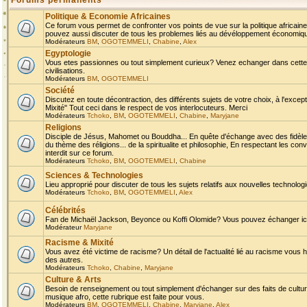
Forums permanents
Politique & Economie Africaines
Ce forum vous permet de confronter vos points de vue sur la politique africaine,
pouvez aussi discuter de tous les problemes liés au dévéloppement économique 
Modérateurs
BM
,
OGOTEMMELI
,
Chabine
,
Alex
Egyptologie
Vous etes passionnes ou tout simplement curieux? Venez echanger dans cette ru
civilisations.
Modérateurs
BM
,
OGOTEMMELI
Société
Discutez en toute décontraction, des différents sujets de votre choix, à l'exce
Mixité" Tout ceci dans le respect de vos interlocuteurs. Merci
Modérateurs
Tchoko
,
BM
,
OGOTEMMELI
,
Chabine
,
Maryjane
Religions
Disciple de Jésus, Mahomet ou Bouddha... En quête d'échange avec des fidèles
du thème des réligions... de la spiritualite et philosophie, En respectant les 
interdit sur ce forum.
Modérateurs
Tchoko
,
BM
,
OGOTEMMELI
,
Chabine
Sciences & Technologies
Lieu approprié pour discuter de tous les sujets relatifs aux nouvelles technolo
Modérateurs
Tchoko
,
BM
,
OGOTEMMELI
,
Alex
Célébrités
Fan de Michaël Jackson, Beyonce ou Koffi Olomide? Vous pouvez échanger ici l
Modérateur
Maryjane
Racisme & Mixité
Vous avez été victime de racisme? Un détail de l'actualité lié au racisme vous 
des autres.
Modérateurs
Tchoko
,
Chabine
,
Maryjane
Culture & Arts
Besoin de renseignement ou tout simplement d'échanger sur des faits de culture,
musique afro, cette rubrique est faite pour vous.
Modérateurs
BM
,
OGOTEMMELI
,
Chabine
,
Maryjane
,
Alex