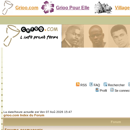
Grioo.com
Grioo Pour Elle
Village
RSS
FAQ
Rechercher
Profil
Se connect
La date/heure actuelle est Ven 07 Aoû 2026 15:47
grioo.com Index du Forum
Forum