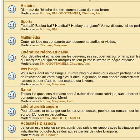
Histoire
Discutez de l'histoire de notre communauté dans ce forum
Modérateurs
Tchoko
,
BM
,
OGOTEMMELI
,
Chabine
,
Alex
Sports
Football? Basket-ball? Handball? Hockey sur glace? Venez discutez ici les perf
Modérateurs
Tchoko
,
BM
Multimédia
Cette rubrique est consacrée aux documents audios et vidéos.
Modérateurs
Chabine
,
Maryjane
Littérature Négro-africaine
Pour débattre et échanger sur les oeuvres, essais, poèmes ou romans, sur les
qui marquent (ou qui ont marqué) de leur plume la littérature négro-africaine .
Modérateurs
BM
,
OGOTEMMELI
,
Chabine
,
Alex
Vos blogs
Vous avez écrit un message sur votre blog que dont vous voulez partager le li
de l'existence de votre blog? Vous êtes un grioonaute non encore converti aux 
raisons et pour d'autres, cet espace est le votre.
Modérateurs
Tchoko
,
Maryjane
Santé
Toutes les questions de sante sont à traiter dans cette rubrique, sans aborder le
compétences attestées. Merci
Modérateurs
Tchoko
,
Maryjane
,
Alex
Littérature Etrangère
Pour débattre et échanger sur les œuvres, essais, poèmes ou romans, sur les
surtout l'Afrique en particulier...
Modérateurs
Tchoko
,
BM
,
OGOTEMMELI
Actualités Diaspora
ce forum est le seul où seront admis des sujets en rapport avec la situation pol
individuelles ou collectives des autres parties de notre Diaspora.
Modérateurs
BM
,
Chabine