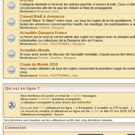
Articles
Catégorie destinée à recevoir les articles piochés à travers la toile. Ceux-ci doi
circonstanciée afin de ne pas les réduire à l'état de propagande.
Modérateur
Moderator team
Conseil BtoB & Annonces
Conseil "Black To Black" entre nous, sur tous les sujets de la vie quotidienne, "
toutes les annonces concernant les manifs, les meetings, les participations a un
Modérateurs
Chabine
,
Maryjane
Actualités Diaspora France
ce forum est le seul où seront admis des sujets en rapport avec la situation pol
individuelles ou collectives de la Diaspora afro en France.
Modérateurs
Tchoko
,
OGOTEMMELI
,
Maryjane
Actualités Monde
Si vous avez envie de discuter de l’actualité mondiale, n’ayant aucun lien direct, 
Modérateurs
Tchoko
,
Chabine
,
Maryjane
Coupe du Monde 2010
Vous voulez débattre de tous les sujets concernant la première coupe du monde 
vous.
Modérateurs
Tchoko
,
OGOTEMMELI
,
Alex
Qui est en ligne ?
Nos membres ont posté un total de
112984
messages
Nous avons
1780467
membres enregistrés
L'utilisateur enregistré le plus récent est
Addie06H
Il y a en tout
275
utilisateurs en ligne :: 0 Enregistré, 0 Invisible et 275 Invités [
A
Le record du nombre d'utilisateurs en ligne est de
21362
le Mar 07 Avr 2026 16:5
Utilisateurs enregistrés : Aucun
Ces données sont basées sur les utilisateurs actifs des cinq dernières minutes
Connexion