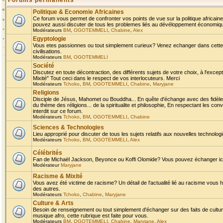
Forums permanents
Politique & Economie Africaines
Ce forum vous permet de confronter vos points de vue sur la politique africaine,
pouvez aussi discuter de tous les problemes liés au dévéloppement économique 
Modérateurs
BM
,
OGOTEMMELI
,
Chabine
,
Alex
Egyptologie
Vous etes passionnes ou tout simplement curieux? Venez echanger dans cette ru
civilisations.
Modérateurs
BM
,
OGOTEMMELI
Société
Discutez en toute décontraction, des différents sujets de votre choix, à l'exce
Mixité" Tout ceci dans le respect de vos interlocuteurs. Merci
Modérateurs
Tchoko
,
BM
,
OGOTEMMELI
,
Chabine
,
Maryjane
Religions
Disciple de Jésus, Mahomet ou Bouddha... En quête d'échange avec des fidèles
du thème des réligions... de la spiritualite et philosophie, En respectant les 
interdit sur ce forum.
Modérateurs
Tchoko
,
BM
,
OGOTEMMELI
,
Chabine
Sciences & Technologies
Lieu approprié pour discuter de tous les sujets relatifs aux nouvelles technolo
Modérateurs
Tchoko
,
BM
,
OGOTEMMELI
,
Alex
Célébrités
Fan de Michaël Jackson, Beyonce ou Koffi Olomide? Vous pouvez échanger ici l
Modérateur
Maryjane
Racisme & Mixité
Vous avez été victime de racisme? Un détail de l'actualité lié au racisme vous 
des autres.
Modérateurs
Tchoko
,
Chabine
,
Maryjane
Culture & Arts
Besoin de renseignement ou tout simplement d'échanger sur des faits de culture,
musique afro, cette rubrique est faite pour vous.
Modérateurs
BM
,
OGOTEMMELI
,
Chabine
,
Maryjane
,
Alex