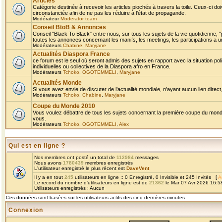
Articles
Catégorie destinée à recevoir les articles piochés à travers la toile. Ceux-ci doi
circonstanciée afin de ne pas les réduire à l'état de propagande.
Modérateur
Moderator team
Conseil BtoB & Annonces
Conseil "Black To Black" entre nous, sur tous les sujets de la vie quotidienne, "
toutes les annonces concernant les manifs, les meetings, les participations a un
Modérateurs
Chabine
,
Maryjane
Actualités Diaspora France
ce forum est le seul où seront admis des sujets en rapport avec la situation pol
individuelles ou collectives de la Diaspora afro en France.
Modérateurs
Tchoko
,
OGOTEMMELI
,
Maryjane
Actualités Monde
Si vous avez envie de discuter de l’actualité mondiale, n’ayant aucun lien direct, 
Modérateurs
Tchoko
,
Chabine
,
Maryjane
Coupe du Monde 2010
Vous voulez débattre de tous les sujets concernant la première coupe du monde 
vous.
Modérateurs
Tchoko
,
OGOTEMMELI
,
Alex
Qui est en ligne ?
Nos membres ont posté un total de
112984
messages
Nous avons
1780439
membres enregistrés
L'utilisateur enregistré le plus récent est
DaveVent
Il y a en tout
245
utilisateurs en ligne :: 0 Enregistré, 0 Invisible et 245 Invités [
A
Le record du nombre d'utilisateurs en ligne est de
21362
le Mar 07 Avr 2026 16:5
Utilisateurs enregistrés : Aucun
Ces données sont basées sur les utilisateurs actifs des cinq dernières minutes
Connexion