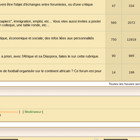
vent être l'objet d'échanges entre forumistes, ou d'une critique
47
334
papiers", immigration, emploi, etc... Vous etes aussi invites a poster
560
2072
 colloque, une table ronde, etc...
itique, économique et sociale; des infos liées aux personnalités
750
12919
90
985
a priori, avec l’Afrique et sa Diaspora, faites le sur cette rubrique.
de football organisée sur le continent africain ? Ce forum est pour
14
199
Toutes les heures so
dministrateur
] [
Modérateur
]
8