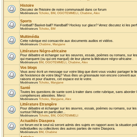
Histoire
Discutez de l'histoire de notre communauté dans ce forum
Modérateurs
Tchoko
,
BM
,
OGOTEMMELI
,
Chabine
,
Alex
Sports
Football? Basket-ball? Handball? Hockey sur glace? Venez discutez ici les perf
Modérateurs
Tchoko
,
BM
Multimédia
Cette rubrique est consacrée aux documents audios et vidéos.
Modérateurs
Chabine
,
Maryjane
Littérature Négro-africaine
Pour débattre et échanger sur les oeuvres, essais, poèmes ou romans, sur les
qui marquent (ou qui ont marqué) de leur plume la littérature négro-africaine .
Modérateurs
BM
,
OGOTEMMELI
,
Chabine
,
Alex
Vos blogs
Vous avez écrit un message sur votre blog que dont vous voulez partager le li
de l'existence de votre blog? Vous êtes un grioonaute non encore converti aux 
raisons et pour d'autres, cet espace est le votre.
Modérateurs
Tchoko
,
Maryjane
Santé
Toutes les questions de sante sont à traiter dans cette rubrique, sans aborder le
compétences attestées. Merci
Modérateurs
Tchoko
,
Maryjane
,
Alex
Littérature Etrangère
Pour débattre et échanger sur les œuvres, essais, poèmes ou romans, sur les
surtout l'Afrique en particulier...
Modérateurs
Tchoko
,
BM
,
OGOTEMMELI
Actualités Diaspora
ce forum est le seul où seront admis des sujets en rapport avec la situation pol
individuelles ou collectives des autres parties de notre Diaspora.
Modérateurs
BM
,
Chabine