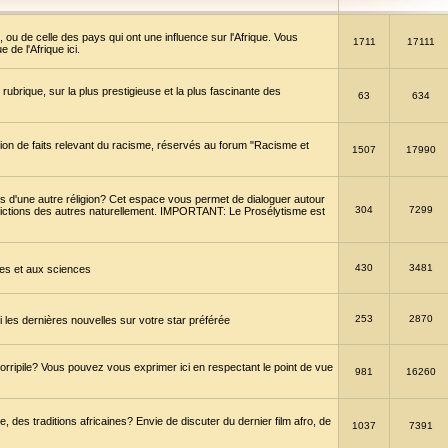
 ou de celle des pays qui ont une influence sur l'Afrique. Vous
1711
17111
de l'Afrique ici.
brique, sur la plus prestigieuse et la plus fascinante des
63
634
ption de faits relevant du racisme, réservés au forum "Racisme et
1507
17990
 d'une autre réligion? Cet espace vous permet de dialoguer autour
304
7299
convictions des autres naturellement. IMPORTANT: Le Prosélytisme est
430
3481
gies et aux sciences
253
2870
es dernières nouvelles sur votre star préférée
horripile? Vous pouvez vous exprimer ici en respectant le point de vue
981
16260
 des traditions africaines? Envie de discuter du dernier film afro, de
1037
7391