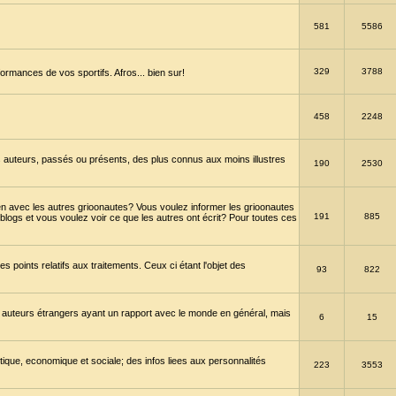
581
5586
329
3788
ormances de vos sportifs. Afros... bien sur!
458
2248
 auteurs, passés ou présents, des plus connus aux moins illustres
190
2530
en avec les autres grioonautes? Vous voulez informer les grioonautes
191
885
blogs et vous voulez voir ce que les autres ont écrit? Pour toutes ces
s points relatifs aux traitements. Ceux ci étant l'objet des
93
822
 auteurs étrangers ayant un rapport avec le monde en général, mais
6
15
itique, economique et sociale; des infos liees aux personnalités
223
3553