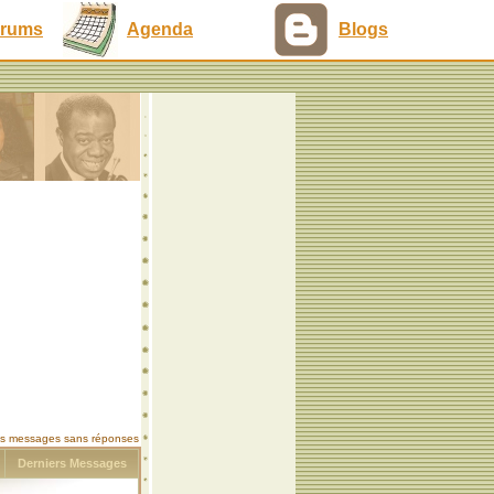
rums
Agenda
Blogs
les messages sans réponses
s
Derniers Messages