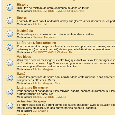
Histoire
Discutez de l'histoire de notre communauté dans ce forum
Modérateurs
Tchoko
,
BM
,
OGOTEMMELI
,
Chabine
,
Alex
Sports
Football? Basket-ball? Handball? Hockey sur glace? Venez discutez ici les perf
Modérateurs
Tchoko
,
BM
Multimédia
Cette rubrique est consacrée aux documents audios et vidéos.
Modérateurs
Chabine
,
Maryjane
Littérature Négro-africaine
Pour débattre et échanger sur les oeuvres, essais, poèmes ou romans, sur les
qui marquent (ou qui ont marqué) de leur plume la littérature négro-africaine .
Modérateurs
BM
,
OGOTEMMELI
,
Chabine
,
Alex
Vos blogs
Vous avez écrit un message sur votre blog que dont vous voulez partager le li
de l'existence de votre blog? Vous êtes un grioonaute non encore converti aux 
raisons et pour d'autres, cet espace est le votre.
Modérateurs
Tchoko
,
Maryjane
Santé
Toutes les questions de sante sont à traiter dans cette rubrique, sans aborder le
compétences attestées. Merci
Modérateurs
Tchoko
,
Maryjane
,
Alex
Littérature Etrangère
Pour débattre et échanger sur les œuvres, essais, poèmes ou romans, sur les
surtout l'Afrique en particulier...
Modérateurs
Tchoko
,
BM
,
OGOTEMMELI
Actualités Diaspora
ce forum est le seul où seront admis des sujets en rapport avec la situation pol
individuelles ou collectives des autres parties de notre Diaspora.
Modérateurs
BM
,
Chabine