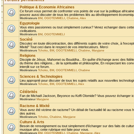
Forums permanents
Politique & Economie Africaines
Ce forum vous permet de confronter vos points de vue sur la politique africaine,
pouvez aussi discuter de tous les problemes liés au dévéloppement économique 
Modérateurs
BM
,
OGOTEMMELI
,
Chabine
,
Alex
Egyptologie
Vous etes passionnes ou tout simplement curieux? Venez echanger dans cette ru
civilisations.
Modérateurs
BM
,
OGOTEMMELI
Société
Discutez en toute décontraction, des différents sujets de votre choix, à l'exce
Mixité" Tout ceci dans le respect de vos interlocuteurs. Merci
Modérateurs
Tchoko
,
BM
,
OGOTEMMELI
,
Chabine
,
Maryjane
Religions
Disciple de Jésus, Mahomet ou Bouddha... En quête d'échange avec des fidèles
du thème des réligions... de la spiritualite et philosophie, En respectant les 
interdit sur ce forum.
Modérateurs
Tchoko
,
BM
,
OGOTEMMELI
,
Chabine
Sciences & Technologies
Lieu approprié pour discuter de tous les sujets relatifs aux nouvelles technolo
Modérateurs
Tchoko
,
BM
,
OGOTEMMELI
,
Alex
Célébrités
Fan de Michaël Jackson, Beyonce ou Koffi Olomide? Vous pouvez échanger ici l
Modérateur
Maryjane
Racisme & Mixité
Vous avez été victime de racisme? Un détail de l'actualité lié au racisme vous 
des autres.
Modérateurs
Tchoko
,
Chabine
,
Maryjane
Culture & Arts
Besoin de renseignement ou tout simplement d'échanger sur des faits de culture,
musique afro, cette rubrique est faite pour vous.
Modérateurs
BM
,
OGOTEMMELI
,
Chabine
,
Maryjane
,
Alex