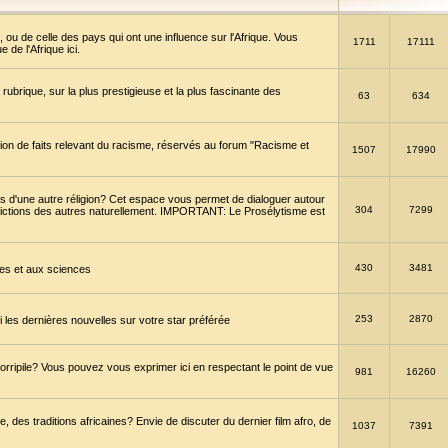
 ou de celle des pays qui ont une influence sur l'Afrique. Vous
1711
17111
de l'Afrique ici.
brique, sur la plus prestigieuse et la plus fascinante des
63
634
ption de faits relevant du racisme, réservés au forum "Racisme et
1507
17990
 d'une autre réligion? Cet espace vous permet de dialoguer autour
304
7299
convictions des autres naturellement. IMPORTANT: Le Prosélytisme est
430
3481
gies et aux sciences
253
2870
es dernières nouvelles sur votre star préférée
horripile? Vous pouvez vous exprimer ici en respectant le point de vue
981
16260
 des traditions africaines? Envie de discuter du dernier film afro, de
1037
7391