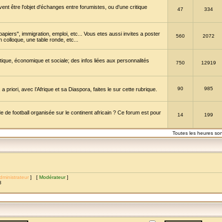
vent être l'objet d'échanges entre forumistes, ou d'une critique
47
334
papiers", immigration, emploi, etc... Vous etes aussi invites a poster
560
2072
 colloque, une table ronde, etc...
itique, économique et sociale; des infos liées aux personnalités
750
12919
90
985
a priori, avec l’Afrique et sa Diaspora, faites le sur cette rubrique.
de football organisée sur le continent africain ? Ce forum est pour
14
199
Toutes les heures so
dministrateur
] [
Modérateur
]
8