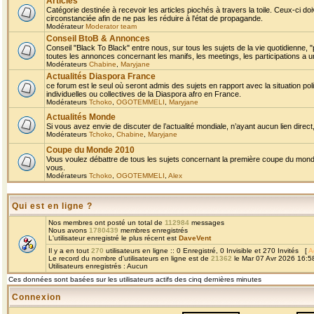
Articles
Catégorie destinée à recevoir les articles piochés à travers la toile. Ceux-ci doi
circonstanciée afin de ne pas les réduire à l'état de propagande.
Modérateur
Moderator team
Conseil BtoB & Annonces
Conseil "Black To Black" entre nous, sur tous les sujets de la vie quotidienne, "
toutes les annonces concernant les manifs, les meetings, les participations a un
Modérateurs
Chabine
,
Maryjane
Actualités Diaspora France
ce forum est le seul où seront admis des sujets en rapport avec la situation pol
individuelles ou collectives de la Diaspora afro en France.
Modérateurs
Tchoko
,
OGOTEMMELI
,
Maryjane
Actualités Monde
Si vous avez envie de discuter de l’actualité mondiale, n’ayant aucun lien direct, 
Modérateurs
Tchoko
,
Chabine
,
Maryjane
Coupe du Monde 2010
Vous voulez débattre de tous les sujets concernant la première coupe du monde 
vous.
Modérateurs
Tchoko
,
OGOTEMMELI
,
Alex
Qui est en ligne ?
Nos membres ont posté un total de
112984
messages
Nous avons
1780439
membres enregistrés
L'utilisateur enregistré le plus récent est
DaveVent
Il y a en tout
270
utilisateurs en ligne :: 0 Enregistré, 0 Invisible et 270 Invités [
A
Le record du nombre d'utilisateurs en ligne est de
21362
le Mar 07 Avr 2026 16:5
Utilisateurs enregistrés : Aucun
Ces données sont basées sur les utilisateurs actifs des cinq dernières minutes
Connexion