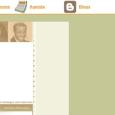
rums
Agenda
Blogs
les messages sans réponses
s
Derniers Messages