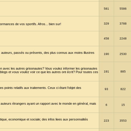
581
5586
329
3788
ormances de vos sportifs. Afros... bien sur!
458
2248
 auteurs, passés ou présents, des plus connus aux moins illustres
190
2530
en avec les autres grioonautes? Vous voulez informer les grioonautes
191
885
blogs et vous voulez voir ce que les autres ont écrit? Pour toutes ces
s points relatifs aux traitements. Ceux ci étant l'objet des
93
822
 auteurs étrangers ayant un rapport avec le monde en général, mais
6
15
itique, economique et sociale; des infos liees aux personnalités
223
3553