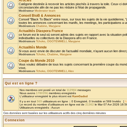
Articles
Catégorie destinée à recevoir les articles piochés à travers la toile. Ceux-ci doi
circonstanciée afin de ne pas les réduire à l'état de propagande.
Modérateur
Moderator team
Conseil BtoB & Annonces
Conseil "Black To Black" entre nous, sur tous les sujets de la vie quotidienne, "
toutes les annonces concernant les manifs, les meetings, les participations a un
Modérateurs
Chabine
,
Maryjane
Actualités Diaspora France
ce forum est le seul où seront admis des sujets en rapport avec la situation pol
individuelles ou collectives de la Diaspora afro en France.
Modérateurs
Tchoko
,
OGOTEMMELI
,
Maryjane
Actualités Monde
Si vous avez envie de discuter de l’actualité mondiale, n’ayant aucun lien direct, 
Modérateurs
Tchoko
,
Chabine
,
Maryjane
Coupe du Monde 2010
Vous voulez débattre de tous les sujets concernant la première coupe du monde 
vous.
Modérateurs
Tchoko
,
OGOTEMMELI
,
Alex
Qui est en ligne ?
Nos membres ont posté un total de
112984
messages
Nous avons
1780356
membres enregistrés
L'utilisateur enregistré le plus récent est
KamGadsd
Il y a en tout
569
utilisateurs en ligne :: 0 Enregistré, 0 Invisible et 569 Invités [
A
Le record du nombre d'utilisateurs en ligne est de
21362
le Mar 07 Avr 2026 16:5
Utilisateurs enregistrés : Aucun
Ces données sont basées sur les utilisateurs actifs des cinq dernières minutes
Connexion