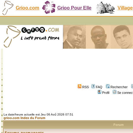
Grioo.com
Grioo Pour Elle
Village
RSS
FAQ
Rechercher
Profil
Se connect
La date/heure actuelle est Jeu 06 Aoû 2026 07:51
grioo.com Index du Forum
Forum