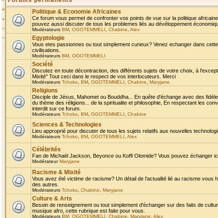
Forums permanents
Politique & Economie Africaines
Ce forum vous permet de confronter vos points de vue sur la politique africaine,
pouvez aussi discuter de tous les problemes liés au dévéloppement économique 
Modérateurs
BM
,
OGOTEMMELI
,
Chabine
,
Alex
Egyptologie
Vous etes passionnes ou tout simplement curieux? Venez echanger dans cette ru
civilisations.
Modérateurs
BM
,
OGOTEMMELI
Société
Discutez en toute décontraction, des différents sujets de votre choix, à l'exce
Mixité" Tout ceci dans le respect de vos interlocuteurs. Merci
Modérateurs
Tchoko
,
BM
,
OGOTEMMELI
,
Chabine
,
Maryjane
Religions
Disciple de Jésus, Mahomet ou Bouddha... En quête d'échange avec des fidèles
du thème des réligions... de la spiritualite et philosophie, En respectant les 
interdit sur ce forum.
Modérateurs
Tchoko
,
BM
,
OGOTEMMELI
,
Chabine
Sciences & Technologies
Lieu approprié pour discuter de tous les sujets relatifs aux nouvelles technolo
Modérateurs
Tchoko
,
BM
,
OGOTEMMELI
,
Alex
Célébrités
Fan de Michaël Jackson, Beyonce ou Koffi Olomide? Vous pouvez échanger ici l
Modérateur
Maryjane
Racisme & Mixité
Vous avez été victime de racisme? Un détail de l'actualité lié au racisme vous 
des autres.
Modérateurs
Tchoko
,
Chabine
,
Maryjane
Culture & Arts
Besoin de renseignement ou tout simplement d'échanger sur des faits de culture,
musique afro, cette rubrique est faite pour vous.
Modérateurs
BM
,
OGOTEMMELI
,
Chabine
,
Maryjane
,
Alex