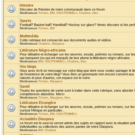
Histoire
Discutez de l'histoire de notre communauté dans ce forum
Modérateurs
Tchoko
,
BM
,
OGOTEMMELI
,
Chabine
,
Alex
Sports
Football? Basket-ball? Handball? Hockey sur glace? Venez discutez ici les perf
Modérateurs
Tchoko
,
BM
Multimédia
Cette rubrique est consacrée aux documents audios et vidéos.
Modérateurs
Chabine
,
Maryjane
Littérature Négro-africaine
Pour débattre et échanger sur les oeuvres, essais, poèmes ou romans, sur les
qui marquent (ou qui ont marqué) de leur plume la littérature négro-africaine .
Modérateurs
BM
,
OGOTEMMELI
,
Chabine
,
Alex
Vos blogs
Vous avez écrit un message sur votre blog que dont vous voulez partager le li
de l'existence de votre blog? Vous êtes un grioonaute non encore converti aux 
raisons et pour d'autres, cet espace est le votre.
Modérateurs
Tchoko
,
Maryjane
Santé
Toutes les questions de sante sont à traiter dans cette rubrique, sans aborder le
compétences attestées. Merci
Modérateurs
Tchoko
,
Maryjane
,
Alex
Littérature Etrangère
Pour débattre et échanger sur les œuvres, essais, poèmes ou romans, sur les
surtout l'Afrique en particulier...
Modérateurs
Tchoko
,
BM
,
OGOTEMMELI
Actualités Diaspora
ce forum est le seul où seront admis des sujets en rapport avec la situation pol
individuelles ou collectives des autres parties de notre Diaspora.
Modérateurs
BM
,
Chabine