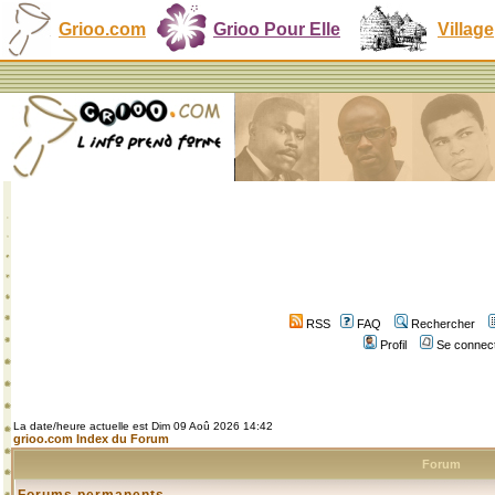
Grioo.com
Grioo Pour Elle
Village
RSS
FAQ
Rechercher
Profil
Se connect
La date/heure actuelle est Dim 09 Aoû 2026 14:42
grioo.com Index du Forum
Forum