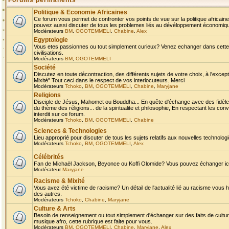
Forums permanents
Politique & Economie Africaines
Ce forum vous permet de confronter vos points de vue sur la politique africaine,
pouvez aussi discuter de tous les problemes liés au dévéloppement économique 
Modérateurs
BM
,
OGOTEMMELI
,
Chabine
,
Alex
Egyptologie
Vous etes passionnes ou tout simplement curieux? Venez echanger dans cette ru
civilisations.
Modérateurs
BM
,
OGOTEMMELI
Société
Discutez en toute décontraction, des différents sujets de votre choix, à l'exce
Mixité" Tout ceci dans le respect de vos interlocuteurs. Merci
Modérateurs
Tchoko
,
BM
,
OGOTEMMELI
,
Chabine
,
Maryjane
Religions
Disciple de Jésus, Mahomet ou Bouddha... En quête d'échange avec des fidèles
du thème des réligions... de la spiritualite et philosophie, En respectant les 
interdit sur ce forum.
Modérateurs
Tchoko
,
BM
,
OGOTEMMELI
,
Chabine
Sciences & Technologies
Lieu approprié pour discuter de tous les sujets relatifs aux nouvelles technolo
Modérateurs
Tchoko
,
BM
,
OGOTEMMELI
,
Alex
Célébrités
Fan de Michaël Jackson, Beyonce ou Koffi Olomide? Vous pouvez échanger ici l
Modérateur
Maryjane
Racisme & Mixité
Vous avez été victime de racisme? Un détail de l'actualité lié au racisme vous 
des autres.
Modérateurs
Tchoko
,
Chabine
,
Maryjane
Culture & Arts
Besoin de renseignement ou tout simplement d'échanger sur des faits de culture,
musique afro, cette rubrique est faite pour vous.
Modérateurs
BM
,
OGOTEMMELI
,
Chabine
,
Maryjane
,
Alex