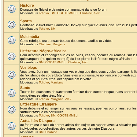
Histoire
Discutez de l'histoire de notre communauté dans ce forum
Modérateurs
Tchoko
,
BM
,
OGOTEMMELI
,
Chabine
,
Alex
Sports
Football? Basket-ball? Handball? Hockey sur glace? Venez discutez ici les perf
Modérateurs
Tchoko
,
BM
Multimédia
Cette rubrique est consacrée aux documents audios et vidéos.
Modérateurs
Chabine
,
Maryjane
Littérature Négro-africaine
Pour débattre et échanger sur les oeuvres, essais, poèmes ou romans, sur les
qui marquent (ou qui ont marqué) de leur plume la littérature négro-africaine .
Modérateurs
BM
,
OGOTEMMELI
,
Chabine
,
Alex
Vos blogs
Vous avez écrit un message sur votre blog que dont vous voulez partager le li
de l'existence de votre blog? Vous êtes un grioonaute non encore converti aux 
raisons et pour d'autres, cet espace est le votre.
Modérateurs
Tchoko
,
Maryjane
Santé
Toutes les questions de sante sont à traiter dans cette rubrique, sans aborder le
compétences attestées. Merci
Modérateurs
Tchoko
,
Maryjane
,
Alex
Littérature Etrangère
Pour débattre et échanger sur les œuvres, essais, poèmes ou romans, sur les
surtout l'Afrique en particulier...
Modérateurs
Tchoko
,
BM
,
OGOTEMMELI
Actualités Diaspora
ce forum est le seul où seront admis des sujets en rapport avec la situation pol
individuelles ou collectives des autres parties de notre Diaspora.
Modérateurs
BM
,
Chabine