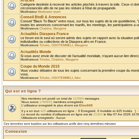
Articles
Catégorie destinée à recevoir les articles piochés à travers la toile. Ceux-ci doi
circonstanciée afin de ne pas les réduire à l'état de propagande.
Modérateur
Moderator team
Conseil BtoB & Annonces
Conseil "Black To Black" entre nous, sur tous les sujets de la vie quotidienne, "
toutes les annonces concernant les manifs, les meetings, les participations a un
Modérateurs
Chabine
,
Maryjane
Actualités Diaspora France
ce forum est le seul où seront admis des sujets en rapport avec la situation pol
individuelles ou collectives de la Diaspora afro en France.
Modérateurs
Tchoko
,
OGOTEMMELI
,
Maryjane
Actualités Monde
Si vous avez envie de discuter de l’actualité mondiale, n’ayant aucun lien direct, 
Modérateurs
Tchoko
,
Chabine
,
Maryjane
Coupe du Monde 2010
Vous voulez débattre de tous les sujets concernant la première coupe du monde 
vous.
Modérateurs
Tchoko
,
OGOTEMMELI
,
Alex
Qui est en ligne ?
Nos membres ont posté un total de
112984
messages
Nous avons
1780652
membres enregistrés
L'utilisateur enregistré le plus récent est
Elise04S
Il y a en tout
425
utilisateurs en ligne :: 0 Enregistré, 0 Invisible et 425 Invités [
A
Le record du nombre d'utilisateurs en ligne est de
21362
le Mar 07 Avr 2026 16:5
Utilisateurs enregistrés : Aucun
Ces données sont basées sur les utilisateurs actifs des cinq dernières minutes
Connexion