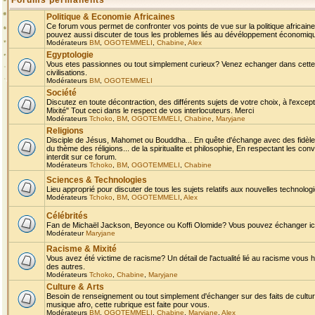
Forums permanents
Politique & Economie Africaines
Ce forum vous permet de confronter vos points de vue sur la politique africaine,
pouvez aussi discuter de tous les problemes liés au dévéloppement économique 
Modérateurs
BM
,
OGOTEMMELI
,
Chabine
,
Alex
Egyptologie
Vous etes passionnes ou tout simplement curieux? Venez echanger dans cette ru
civilisations.
Modérateurs
BM
,
OGOTEMMELI
Société
Discutez en toute décontraction, des différents sujets de votre choix, à l'exce
Mixité" Tout ceci dans le respect de vos interlocuteurs. Merci
Modérateurs
Tchoko
,
BM
,
OGOTEMMELI
,
Chabine
,
Maryjane
Religions
Disciple de Jésus, Mahomet ou Bouddha... En quête d'échange avec des fidèles
du thème des réligions... de la spiritualite et philosophie, En respectant les 
interdit sur ce forum.
Modérateurs
Tchoko
,
BM
,
OGOTEMMELI
,
Chabine
Sciences & Technologies
Lieu approprié pour discuter de tous les sujets relatifs aux nouvelles technolo
Modérateurs
Tchoko
,
BM
,
OGOTEMMELI
,
Alex
Célébrités
Fan de Michaël Jackson, Beyonce ou Koffi Olomide? Vous pouvez échanger ici l
Modérateur
Maryjane
Racisme & Mixité
Vous avez été victime de racisme? Un détail de l'actualité lié au racisme vous 
des autres.
Modérateurs
Tchoko
,
Chabine
,
Maryjane
Culture & Arts
Besoin de renseignement ou tout simplement d'échanger sur des faits de culture,
musique afro, cette rubrique est faite pour vous.
Modérateurs
BM
,
OGOTEMMELI
,
Chabine
,
Maryjane
,
Alex