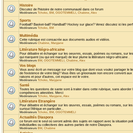
Histoire
Discutez de l'histoire de notre communauté dans ce forum
Modérateurs
Tchoko
,
BM
,
OGOTEMMELI
,
Chabine
,
Alex
Sports
Football? Basket-ball? Handball? Hockey sur glace? Venez discutez ici les perf
Modérateurs
Tchoko
,
BM
Multimédia
Cette rubrique est consacrée aux documents audios et vidéos.
Modérateurs
Chabine
,
Maryjane
Littérature Négro-africaine
Pour débattre et échanger sur les oeuvres, essais, poèmes ou romans, sur les
qui marquent (ou qui ont marqué) de leur plume la littérature négro-africaine .
Modérateurs
BM
,
OGOTEMMELI
,
Chabine
,
Alex
Vos blogs
Vous avez écrit un message sur votre blog que dont vous voulez partager le li
de l'existence de votre blog? Vous êtes un grioonaute non encore converti aux 
raisons et pour d'autres, cet espace est le votre.
Modérateurs
Tchoko
,
Maryjane
Santé
Toutes les questions de sante sont à traiter dans cette rubrique, sans aborder le
compétences attestées. Merci
Modérateurs
Tchoko
,
Maryjane
,
Alex
Littérature Etrangère
Pour débattre et échanger sur les œuvres, essais, poèmes ou romans, sur les
surtout l'Afrique en particulier...
Modérateurs
Tchoko
,
BM
,
OGOTEMMELI
Actualités Diaspora
ce forum est le seul où seront admis des sujets en rapport avec la situation pol
individuelles ou collectives des autres parties de notre Diaspora.
Modérateurs
BM
,
Chabine