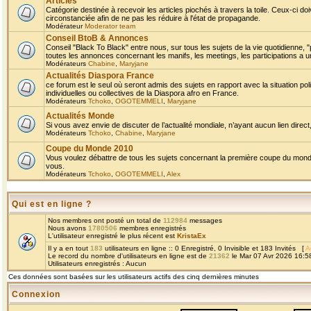
Articles
Catégorie destinée à recevoir les articles piochés à travers la toile. Ceux-ci doi
circonstanciée afin de ne pas les réduire à l'état de propagande.
Modérateur
Moderator team
Conseil BtoB & Annonces
Conseil "Black To Black" entre nous, sur tous les sujets de la vie quotidienne, "
toutes les annonces concernant les manifs, les meetings, les participations a un
Modérateurs
Chabine
,
Maryjane
Actualités Diaspora France
ce forum est le seul où seront admis des sujets en rapport avec la situation pol
individuelles ou collectives de la Diaspora afro en France.
Modérateurs
Tchoko
,
OGOTEMMELI
,
Maryjane
Actualités Monde
Si vous avez envie de discuter de l’actualité mondiale, n’ayant aucun lien direct, 
Modérateurs
Tchoko
,
Chabine
,
Maryjane
Coupe du Monde 2010
Vous voulez débattre de tous les sujets concernant la première coupe du monde 
vous.
Modérateurs
Tchoko
,
OGOTEMMELI
,
Alex
Qui est en ligne ?
Nos membres ont posté un total de
112984
messages
Nous avons
1780506
membres enregistrés
L'utilisateur enregistré le plus récent est
KristaEx
Il y a en tout
183
utilisateurs en ligne :: 0 Enregistré, 0 Invisible et 183 Invités [
A
Le record du nombre d'utilisateurs en ligne est de
21362
le Mar 07 Avr 2026 16:5
Utilisateurs enregistrés : Aucun
Ces données sont basées sur les utilisateurs actifs des cinq dernières minutes
Connexion