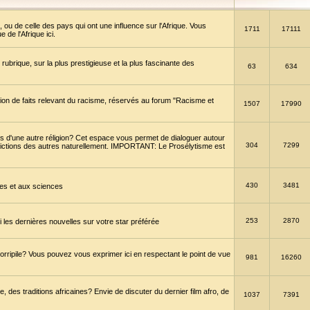
 ou de celle des pays qui ont une influence sur l'Afrique. Vous
1711
17111
de l'Afrique ici.
brique, sur la plus prestigieuse et la plus fascinante des
63
634
ption de faits relevant du racisme, réservés au forum "Racisme et
1507
17990
 d'une autre réligion? Cet espace vous permet de dialoguer autour
304
7299
convictions des autres naturellement. IMPORTANT: Le Prosélytisme est
430
3481
gies et aux sciences
253
2870
es dernières nouvelles sur votre star préférée
horripile? Vous pouvez vous exprimer ici en respectant le point de vue
981
16260
 des traditions africaines? Envie de discuter du dernier film afro, de
1037
7391