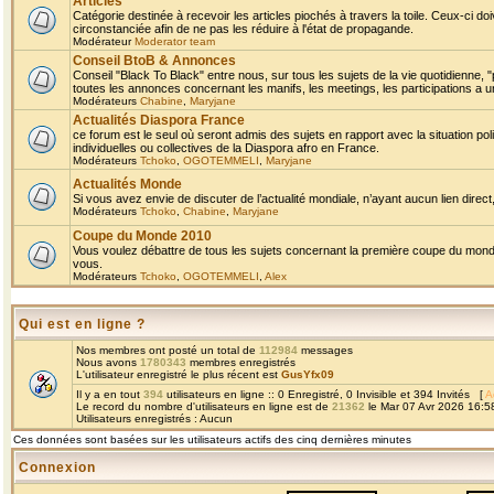
Articles
Catégorie destinée à recevoir les articles piochés à travers la toile. Ceux-ci doi
circonstanciée afin de ne pas les réduire à l'état de propagande.
Modérateur
Moderator team
Conseil BtoB & Annonces
Conseil "Black To Black" entre nous, sur tous les sujets de la vie quotidienne, "
toutes les annonces concernant les manifs, les meetings, les participations a un
Modérateurs
Chabine
,
Maryjane
Actualités Diaspora France
ce forum est le seul où seront admis des sujets en rapport avec la situation pol
individuelles ou collectives de la Diaspora afro en France.
Modérateurs
Tchoko
,
OGOTEMMELI
,
Maryjane
Actualités Monde
Si vous avez envie de discuter de l’actualité mondiale, n’ayant aucun lien direct, 
Modérateurs
Tchoko
,
Chabine
,
Maryjane
Coupe du Monde 2010
Vous voulez débattre de tous les sujets concernant la première coupe du monde 
vous.
Modérateurs
Tchoko
,
OGOTEMMELI
,
Alex
Qui est en ligne ?
Nos membres ont posté un total de
112984
messages
Nous avons
1780343
membres enregistrés
L'utilisateur enregistré le plus récent est
GusYfx09
Il y a en tout
394
utilisateurs en ligne :: 0 Enregistré, 0 Invisible et 394 Invités [
A
Le record du nombre d'utilisateurs en ligne est de
21362
le Mar 07 Avr 2026 16:5
Utilisateurs enregistrés : Aucun
Ces données sont basées sur les utilisateurs actifs des cinq dernières minutes
Connexion