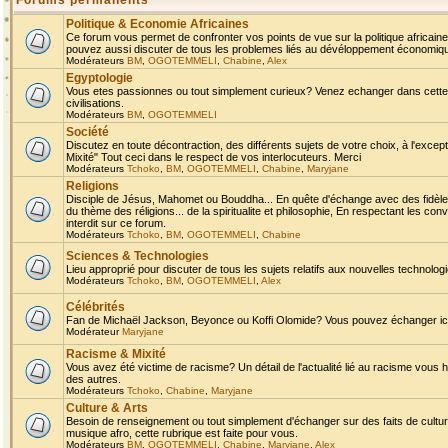
Forums permanents
Politique & Economie Africaines
Ce forum vous permet de confronter vos points de vue sur la politique africaine,
pouvez aussi discuter de tous les problemes liés au dévéloppement économique 
Modérateurs
BM
,
OGOTEMMELI
,
Chabine
,
Alex
Egyptologie
Vous etes passionnes ou tout simplement curieux? Venez echanger dans cette ru
civilisations.
Modérateurs
BM
,
OGOTEMMELI
Société
Discutez en toute décontraction, des différents sujets de votre choix, à l'exce
Mixité" Tout ceci dans le respect de vos interlocuteurs. Merci
Modérateurs
Tchoko
,
BM
,
OGOTEMMELI
,
Chabine
,
Maryjane
Religions
Disciple de Jésus, Mahomet ou Bouddha... En quête d'échange avec des fidèles
du thème des réligions... de la spiritualite et philosophie, En respectant les 
interdit sur ce forum.
Modérateurs
Tchoko
,
BM
,
OGOTEMMELI
,
Chabine
Sciences & Technologies
Lieu approprié pour discuter de tous les sujets relatifs aux nouvelles technolo
Modérateurs
Tchoko
,
BM
,
OGOTEMMELI
,
Alex
Célébrités
Fan de Michaël Jackson, Beyonce ou Koffi Olomide? Vous pouvez échanger ici l
Modérateur
Maryjane
Racisme & Mixité
Vous avez été victime de racisme? Un détail de l'actualité lié au racisme vous 
des autres.
Modérateurs
Tchoko
,
Chabine
,
Maryjane
Culture & Arts
Besoin de renseignement ou tout simplement d'échanger sur des faits de culture,
musique afro, cette rubrique est faite pour vous.
Modérateurs
BM
,
OGOTEMMELI
,
Chabine
,
Maryjane
,
Alex