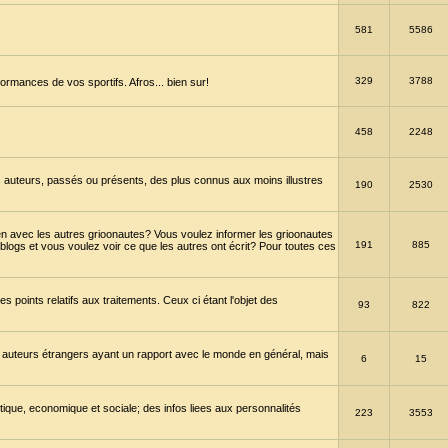
581
5586
329
3788
ormances de vos sportifs. Afros... bien sur!
458
2248
 auteurs, passés ou présents, des plus connus aux moins illustres
190
2530
en avec les autres grioonautes? Vous voulez informer les grioonautes
191
885
blogs et vous voulez voir ce que les autres ont écrit? Pour toutes ces
s points relatifs aux traitements. Ceux ci étant l'objet des
93
822
 auteurs étrangers ayant un rapport avec le monde en général, mais
6
15
itique, economique et sociale; des infos liees aux personnalités
223
3553