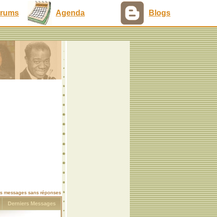
rums
Agenda
Blogs
les messages sans réponses
s
Derniers Messages