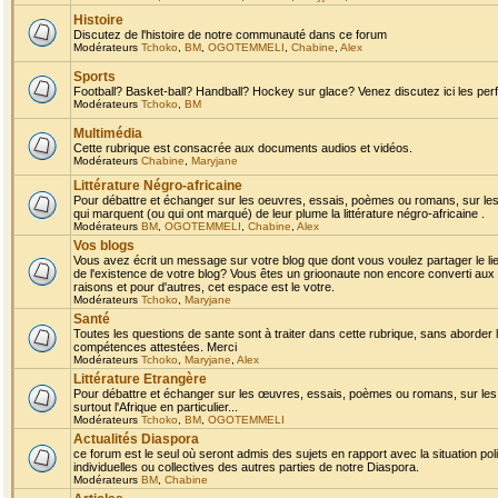
Histoire
Discutez de l'histoire de notre communauté dans ce forum
Modérateurs
Tchoko
,
BM
,
OGOTEMMELI
,
Chabine
,
Alex
Sports
Football? Basket-ball? Handball? Hockey sur glace? Venez discutez ici les perf
Modérateurs
Tchoko
,
BM
Multimédia
Cette rubrique est consacrée aux documents audios et vidéos.
Modérateurs
Chabine
,
Maryjane
Littérature Négro-africaine
Pour débattre et échanger sur les oeuvres, essais, poèmes ou romans, sur les
qui marquent (ou qui ont marqué) de leur plume la littérature négro-africaine .
Modérateurs
BM
,
OGOTEMMELI
,
Chabine
,
Alex
Vos blogs
Vous avez écrit un message sur votre blog que dont vous voulez partager le li
de l'existence de votre blog? Vous êtes un grioonaute non encore converti aux 
raisons et pour d'autres, cet espace est le votre.
Modérateurs
Tchoko
,
Maryjane
Santé
Toutes les questions de sante sont à traiter dans cette rubrique, sans aborder le
compétences attestées. Merci
Modérateurs
Tchoko
,
Maryjane
,
Alex
Littérature Etrangère
Pour débattre et échanger sur les œuvres, essais, poèmes ou romans, sur les
surtout l'Afrique en particulier...
Modérateurs
Tchoko
,
BM
,
OGOTEMMELI
Actualités Diaspora
ce forum est le seul où seront admis des sujets en rapport avec la situation pol
individuelles ou collectives des autres parties de notre Diaspora.
Modérateurs
BM
,
Chabine