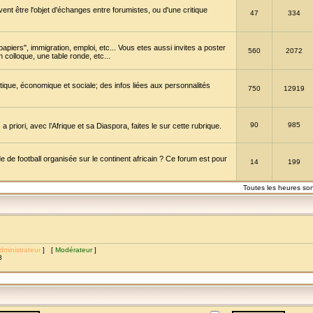
vent être l'objet d'échanges entre forumistes, ou d'une critique
47
334
papiers", immigration, emploi, etc... Vous etes aussi invites a poster
560
2072
 colloque, une table ronde, etc...
itique, économique et sociale; des infos liées aux personnalités
750
12919
90
985
a priori, avec l’Afrique et sa Diaspora, faites le sur cette rubrique.
de football organisée sur le continent africain ? Ce forum est pour
14
199
Toutes les heures so
dministrateur
] [
Modérateur
]
8