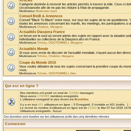
Articles
Catégorie destinée à recevoir les articles piochés à travers la toile. Ceux-ci doi
circonstanciée afin de ne pas les réduire à l'état de propagande.
Modérateur
Moderator team
Conseil BtoB & Annonces
Conseil "Black To Black" entre nous, sur tous les sujets de la vie quotidienne, "
toutes les annonces concernant les manifs, les meetings, les participations a un
Modérateurs
Chabine
,
Maryjane
Actualités Diaspora France
ce forum est le seul où seront admis des sujets en rapport avec la situation pol
individuelles ou collectives de la Diaspora afro en France.
Modérateurs
Tchoko
,
OGOTEMMELI
,
Maryjane
Actualités Monde
Si vous avez envie de discuter de l’actualité mondiale, n’ayant aucun lien direct, 
Modérateurs
Tchoko
,
Chabine
,
Maryjane
Coupe du Monde 2010
Vous voulez débattre de tous les sujets concernant la première coupe du monde 
vous.
Modérateurs
Tchoko
,
OGOTEMMELI
,
Alex
Qui est en ligne ?
Nos membres ont posté un total de
112984
messages
Nous avons
1780385
membres enregistrés
L'utilisateur enregistré le plus récent est
BrookHoa
Il y a en tout
401
utilisateurs en ligne :: 0 Enregistré, 0 Invisible et 401 Invités [
A
Le record du nombre d'utilisateurs en ligne est de
21362
le Mar 07 Avr 2026 16:5
Utilisateurs enregistrés : Aucun
Ces données sont basées sur les utilisateurs actifs des cinq dernières minutes
Connexion