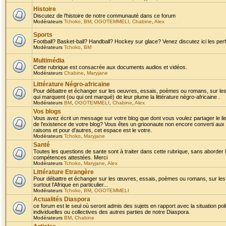
Histoire
Discutez de l'histoire de notre communauté dans ce forum
Modérateurs
Tchoko
,
BM
,
OGOTEMMELI
,
Chabine
,
Alex
Sports
Football? Basket-ball? Handball? Hockey sur glace? Venez discutez ici les perf
Modérateurs
Tchoko
,
BM
Multimédia
Cette rubrique est consacrée aux documents audios et vidéos.
Modérateurs
Chabine
,
Maryjane
Littérature Négro-africaine
Pour débattre et échanger sur les oeuvres, essais, poèmes ou romans, sur les
qui marquent (ou qui ont marqué) de leur plume la littérature négro-africaine .
Modérateurs
BM
,
OGOTEMMELI
,
Chabine
,
Alex
Vos blogs
Vous avez écrit un message sur votre blog que dont vous voulez partager le li
de l'existence de votre blog? Vous êtes un grioonaute non encore converti aux 
raisons et pour d'autres, cet espace est le votre.
Modérateurs
Tchoko
,
Maryjane
Santé
Toutes les questions de sante sont à traiter dans cette rubrique, sans aborder le
compétences attestées. Merci
Modérateurs
Tchoko
,
Maryjane
,
Alex
Littérature Etrangère
Pour débattre et échanger sur les œuvres, essais, poèmes ou romans, sur les
surtout l'Afrique en particulier...
Modérateurs
Tchoko
,
BM
,
OGOTEMMELI
Actualités Diaspora
ce forum est le seul où seront admis des sujets en rapport avec la situation pol
individuelles ou collectives des autres parties de notre Diaspora.
Modérateurs
BM
,
Chabine