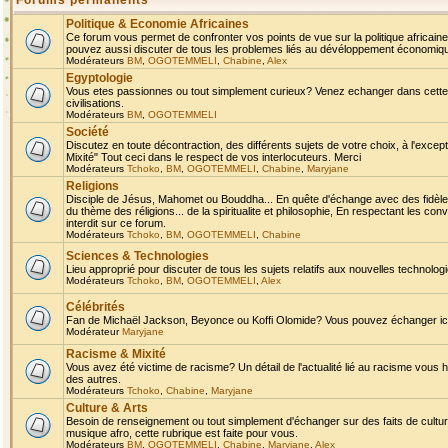
Forums permanents
Politique & Economie Africaines
Ce forum vous permet de confronter vos points de vue sur la politique africaine,
pouvez aussi discuter de tous les problemes liés au dévéloppement économique 
Modérateurs
BM
,
OGOTEMMELI
,
Chabine
,
Alex
Egyptologie
Vous etes passionnes ou tout simplement curieux? Venez echanger dans cette ru
civilisations.
Modérateurs
BM
,
OGOTEMMELI
Société
Discutez en toute décontraction, des différents sujets de votre choix, à l'exce
Mixité" Tout ceci dans le respect de vos interlocuteurs. Merci
Modérateurs
Tchoko
,
BM
,
OGOTEMMELI
,
Chabine
,
Maryjane
Religions
Disciple de Jésus, Mahomet ou Bouddha... En quête d'échange avec des fidèles
du thème des réligions... de la spiritualite et philosophie, En respectant les 
interdit sur ce forum.
Modérateurs
Tchoko
,
BM
,
OGOTEMMELI
,
Chabine
Sciences & Technologies
Lieu approprié pour discuter de tous les sujets relatifs aux nouvelles technolo
Modérateurs
Tchoko
,
BM
,
OGOTEMMELI
,
Alex
Célébrités
Fan de Michaël Jackson, Beyonce ou Koffi Olomide? Vous pouvez échanger ici l
Modérateur
Maryjane
Racisme & Mixité
Vous avez été victime de racisme? Un détail de l'actualité lié au racisme vous 
des autres.
Modérateurs
Tchoko
,
Chabine
,
Maryjane
Culture & Arts
Besoin de renseignement ou tout simplement d'échanger sur des faits de culture,
musique afro, cette rubrique est faite pour vous.
Modérateurs
BM
,
OGOTEMMELI
,
Chabine
,
Maryjane
,
Alex