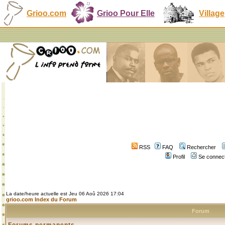
Grioo.com
Grioo Pour Elle
Village
RSS
FAQ
Rechercher
Profil
Se connect
La date/heure actuelle est Jeu 06 Aoû 2026 17:04
grioo.com Index du Forum
Forum