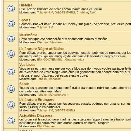
Histoire
Discutez de l'histoire de notre communauté dans ce forum
Modérateurs
Tchoko
,
BM
,
OGOTEMMELI
,
Chabine
,
Alex
Sports
Football? Basket-ball? Handball? Hockey sur glace? Venez discutez ici les perf
Modérateurs
Tchoko
,
BM
Multimédia
Cette rubrique est consacrée aux documents audios et vidéos.
Modérateurs
Chabine
,
Maryjane
Littérature Négro-africaine
Pour débattre et échanger sur les oeuvres, essais, poèmes ou romans, sur les
qui marquent (ou qui ont marqué) de leur plume la littérature négro-africaine .
Modérateurs
BM
,
OGOTEMMELI
,
Chabine
,
Alex
Vos blogs
Vous avez écrit un message sur votre blog que dont vous voulez partager le li
de l'existence de votre blog? Vous êtes un grioonaute non encore converti aux 
raisons et pour d'autres, cet espace est le votre.
Modérateurs
Tchoko
,
Maryjane
Santé
Toutes les questions de sante sont à traiter dans cette rubrique, sans aborder le
compétences attestées. Merci
Modérateurs
Tchoko
,
Maryjane
,
Alex
Littérature Etrangère
Pour débattre et échanger sur les œuvres, essais, poèmes ou romans, sur les
surtout l'Afrique en particulier...
Modérateurs
Tchoko
,
BM
,
OGOTEMMELI
Actualités Diaspora
ce forum est le seul où seront admis des sujets en rapport avec la situation pol
individuelles ou collectives des autres parties de notre Diaspora.
Modérateurs
BM
,
Chabine