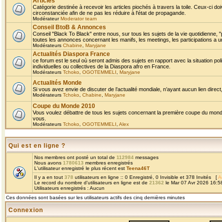
Articles
Catégorie destinée à recevoir les articles piochés à travers la toile. Ceux-ci doi
circonstanciée afin de ne pas les réduire à l'état de propagande.
Modérateur
Moderator team
Conseil BtoB & Annonces
Conseil "Black To Black" entre nous, sur tous les sujets de la vie quotidienne, "
toutes les annonces concernant les manifs, les meetings, les participations a un
Modérateurs
Chabine
,
Maryjane
Actualités Diaspora France
ce forum est le seul où seront admis des sujets en rapport avec la situation pol
individuelles ou collectives de la Diaspora afro en France.
Modérateurs
Tchoko
,
OGOTEMMELI
,
Maryjane
Actualités Monde
Si vous avez envie de discuter de l’actualité mondiale, n’ayant aucun lien direct, 
Modérateurs
Tchoko
,
Chabine
,
Maryjane
Coupe du Monde 2010
Vous voulez débattre de tous les sujets concernant la première coupe du monde 
vous.
Modérateurs
Tchoko
,
OGOTEMMELI
,
Alex
Qui est en ligne ?
Nos membres ont posté un total de
112984
messages
Nous avons
1780613
membres enregistrés
L'utilisateur enregistré le plus récent est
Teena46T
Il y a en tout
378
utilisateurs en ligne :: 0 Enregistré, 0 Invisible et 378 Invités [
A
Le record du nombre d'utilisateurs en ligne est de
21362
le Mar 07 Avr 2026 16:5
Utilisateurs enregistrés : Aucun
Ces données sont basées sur les utilisateurs actifs des cinq dernières minutes
Connexion