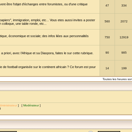
vent être l'objet d'échanges entre forumistes, ou d'une critique
47
334
papiers", immigration, emploi, etc... Vous etes aussi invites a poster
560
2072
 colloque, une table ronde, etc...
itique, économique et sociale; des infos liées aux personnalités
750
12919
90
985
a priori, avec l’Afrique et sa Diaspora, faites le sur cette rubrique.
de football organisée sur le continent africain ? Ce forum est pour
14
199
Toutes les heures so
dministrateur
] [
Modérateur
]
8