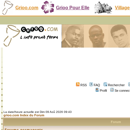
Grioo.com
Grioo Pour Elle
Village
RSS
FAQ
Rechercher
Profil
Se connect
La date/heure actuelle est Dim 09 Aoû 2026 09:43
grioo.com Index du Forum
Forum