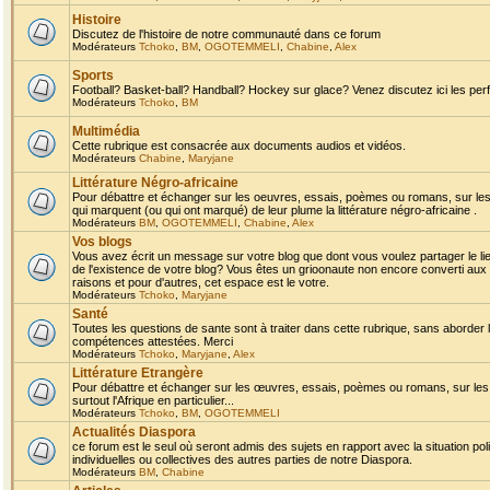
Histoire
Discutez de l'histoire de notre communauté dans ce forum
Modérateurs
Tchoko
,
BM
,
OGOTEMMELI
,
Chabine
,
Alex
Sports
Football? Basket-ball? Handball? Hockey sur glace? Venez discutez ici les perf
Modérateurs
Tchoko
,
BM
Multimédia
Cette rubrique est consacrée aux documents audios et vidéos.
Modérateurs
Chabine
,
Maryjane
Littérature Négro-africaine
Pour débattre et échanger sur les oeuvres, essais, poèmes ou romans, sur les
qui marquent (ou qui ont marqué) de leur plume la littérature négro-africaine .
Modérateurs
BM
,
OGOTEMMELI
,
Chabine
,
Alex
Vos blogs
Vous avez écrit un message sur votre blog que dont vous voulez partager le li
de l'existence de votre blog? Vous êtes un grioonaute non encore converti aux 
raisons et pour d'autres, cet espace est le votre.
Modérateurs
Tchoko
,
Maryjane
Santé
Toutes les questions de sante sont à traiter dans cette rubrique, sans aborder le
compétences attestées. Merci
Modérateurs
Tchoko
,
Maryjane
,
Alex
Littérature Etrangère
Pour débattre et échanger sur les œuvres, essais, poèmes ou romans, sur les
surtout l'Afrique en particulier...
Modérateurs
Tchoko
,
BM
,
OGOTEMMELI
Actualités Diaspora
ce forum est le seul où seront admis des sujets en rapport avec la situation pol
individuelles ou collectives des autres parties de notre Diaspora.
Modérateurs
BM
,
Chabine