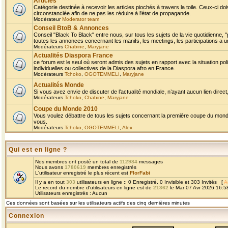
Articles
Catégorie destinée à recevoir les articles piochés à travers la toile. Ceux-ci doi
circonstanciée afin de ne pas les réduire à l'état de propagande.
Modérateur
Moderator team
Conseil BtoB & Annonces
Conseil "Black To Black" entre nous, sur tous les sujets de la vie quotidienne, "
toutes les annonces concernant les manifs, les meetings, les participations a un
Modérateurs
Chabine
,
Maryjane
Actualités Diaspora France
ce forum est le seul où seront admis des sujets en rapport avec la situation pol
individuelles ou collectives de la Diaspora afro en France.
Modérateurs
Tchoko
,
OGOTEMMELI
,
Maryjane
Actualités Monde
Si vous avez envie de discuter de l’actualité mondiale, n’ayant aucun lien direct, 
Modérateurs
Tchoko
,
Chabine
,
Maryjane
Coupe du Monde 2010
Vous voulez débattre de tous les sujets concernant la première coupe du monde 
vous.
Modérateurs
Tchoko
,
OGOTEMMELI
,
Alex
Qui est en ligne ?
Nos membres ont posté un total de
112984
messages
Nous avons
1780619
membres enregistrés
L'utilisateur enregistré le plus récent est
FlorFabi
Il y a en tout
303
utilisateurs en ligne :: 0 Enregistré, 0 Invisible et 303 Invités [
A
Le record du nombre d'utilisateurs en ligne est de
21362
le Mar 07 Avr 2026 16:5
Utilisateurs enregistrés : Aucun
Ces données sont basées sur les utilisateurs actifs des cinq dernières minutes
Connexion