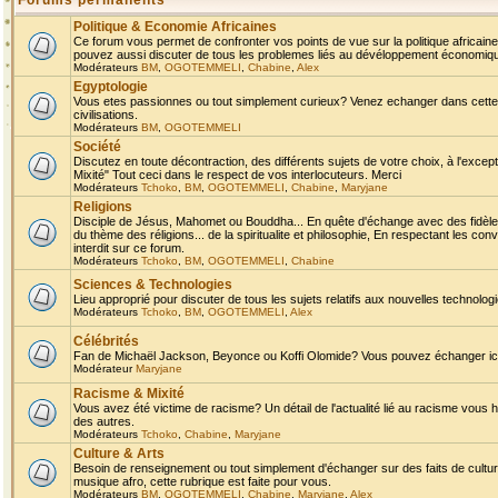
Forums permanents
Politique & Economie Africaines
Ce forum vous permet de confronter vos points de vue sur la politique africaine,
pouvez aussi discuter de tous les problemes liés au dévéloppement économique 
Modérateurs
BM
,
OGOTEMMELI
,
Chabine
,
Alex
Egyptologie
Vous etes passionnes ou tout simplement curieux? Venez echanger dans cette ru
civilisations.
Modérateurs
BM
,
OGOTEMMELI
Société
Discutez en toute décontraction, des différents sujets de votre choix, à l'exce
Mixité" Tout ceci dans le respect de vos interlocuteurs. Merci
Modérateurs
Tchoko
,
BM
,
OGOTEMMELI
,
Chabine
,
Maryjane
Religions
Disciple de Jésus, Mahomet ou Bouddha... En quête d'échange avec des fidèles
du thème des réligions... de la spiritualite et philosophie, En respectant les 
interdit sur ce forum.
Modérateurs
Tchoko
,
BM
,
OGOTEMMELI
,
Chabine
Sciences & Technologies
Lieu approprié pour discuter de tous les sujets relatifs aux nouvelles technolo
Modérateurs
Tchoko
,
BM
,
OGOTEMMELI
,
Alex
Célébrités
Fan de Michaël Jackson, Beyonce ou Koffi Olomide? Vous pouvez échanger ici l
Modérateur
Maryjane
Racisme & Mixité
Vous avez été victime de racisme? Un détail de l'actualité lié au racisme vous 
des autres.
Modérateurs
Tchoko
,
Chabine
,
Maryjane
Culture & Arts
Besoin de renseignement ou tout simplement d'échanger sur des faits de culture,
musique afro, cette rubrique est faite pour vous.
Modérateurs
BM
,
OGOTEMMELI
,
Chabine
,
Maryjane
,
Alex