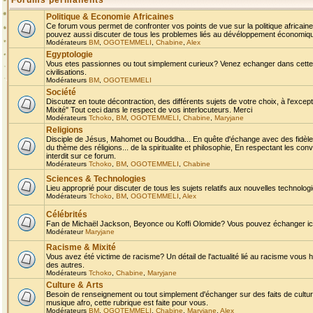
Forums permanents
Politique & Economie Africaines
Ce forum vous permet de confronter vos points de vue sur la politique africaine,
pouvez aussi discuter de tous les problemes liés au dévéloppement économique 
Modérateurs
BM
,
OGOTEMMELI
,
Chabine
,
Alex
Egyptologie
Vous etes passionnes ou tout simplement curieux? Venez echanger dans cette ru
civilisations.
Modérateurs
BM
,
OGOTEMMELI
Société
Discutez en toute décontraction, des différents sujets de votre choix, à l'exce
Mixité" Tout ceci dans le respect de vos interlocuteurs. Merci
Modérateurs
Tchoko
,
BM
,
OGOTEMMELI
,
Chabine
,
Maryjane
Religions
Disciple de Jésus, Mahomet ou Bouddha... En quête d'échange avec des fidèles
du thème des réligions... de la spiritualite et philosophie, En respectant les 
interdit sur ce forum.
Modérateurs
Tchoko
,
BM
,
OGOTEMMELI
,
Chabine
Sciences & Technologies
Lieu approprié pour discuter de tous les sujets relatifs aux nouvelles technolo
Modérateurs
Tchoko
,
BM
,
OGOTEMMELI
,
Alex
Célébrités
Fan de Michaël Jackson, Beyonce ou Koffi Olomide? Vous pouvez échanger ici l
Modérateur
Maryjane
Racisme & Mixité
Vous avez été victime de racisme? Un détail de l'actualité lié au racisme vous 
des autres.
Modérateurs
Tchoko
,
Chabine
,
Maryjane
Culture & Arts
Besoin de renseignement ou tout simplement d'échanger sur des faits de culture,
musique afro, cette rubrique est faite pour vous.
Modérateurs
BM
,
OGOTEMMELI
,
Chabine
,
Maryjane
,
Alex