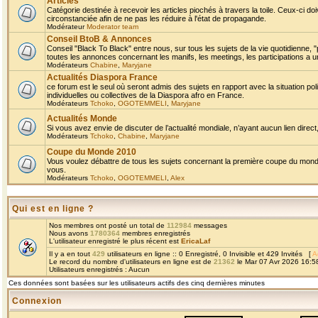
Articles
Catégorie destinée à recevoir les articles piochés à travers la toile. Ceux-ci doi
circonstanciée afin de ne pas les réduire à l'état de propagande.
Modérateur
Moderator team
Conseil BtoB & Annonces
Conseil "Black To Black" entre nous, sur tous les sujets de la vie quotidienne, "
toutes les annonces concernant les manifs, les meetings, les participations a un
Modérateurs
Chabine
,
Maryjane
Actualités Diaspora France
ce forum est le seul où seront admis des sujets en rapport avec la situation pol
individuelles ou collectives de la Diaspora afro en France.
Modérateurs
Tchoko
,
OGOTEMMELI
,
Maryjane
Actualités Monde
Si vous avez envie de discuter de l’actualité mondiale, n’ayant aucun lien direct, 
Modérateurs
Tchoko
,
Chabine
,
Maryjane
Coupe du Monde 2010
Vous voulez débattre de tous les sujets concernant la première coupe du monde 
vous.
Modérateurs
Tchoko
,
OGOTEMMELI
,
Alex
Qui est en ligne ?
Nos membres ont posté un total de
112984
messages
Nous avons
1780364
membres enregistrés
L'utilisateur enregistré le plus récent est
EricaLaf
Il y a en tout
429
utilisateurs en ligne :: 0 Enregistré, 0 Invisible et 429 Invités [
A
Le record du nombre d'utilisateurs en ligne est de
21362
le Mar 07 Avr 2026 16:5
Utilisateurs enregistrés : Aucun
Ces données sont basées sur les utilisateurs actifs des cinq dernières minutes
Connexion