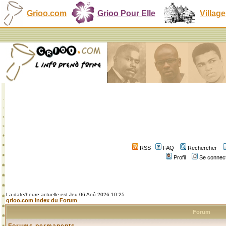
Grioo.com
Grioo Pour Elle
Village
RSS
FAQ
Rechercher
Profil
Se connect
La date/heure actuelle est Jeu 06 Aoû 2026 10:25
grioo.com Index du Forum
Forum