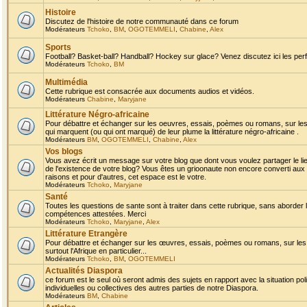
Histoire
Discutez de l'histoire de notre communauté dans ce forum
Modérateurs
Tchoko
,
BM
,
OGOTEMMELI
,
Chabine
,
Alex
Sports
Football? Basket-ball? Handball? Hockey sur glace? Venez discutez ici les perf
Modérateurs
Tchoko
,
BM
Multimédia
Cette rubrique est consacrée aux documents audios et vidéos.
Modérateurs
Chabine
,
Maryjane
Littérature Négro-africaine
Pour débattre et échanger sur les oeuvres, essais, poèmes ou romans, sur les
qui marquent (ou qui ont marqué) de leur plume la littérature négro-africaine .
Modérateurs
BM
,
OGOTEMMELI
,
Chabine
,
Alex
Vos blogs
Vous avez écrit un message sur votre blog que dont vous voulez partager le li
de l'existence de votre blog? Vous êtes un grioonaute non encore converti aux 
raisons et pour d'autres, cet espace est le votre.
Modérateurs
Tchoko
,
Maryjane
Santé
Toutes les questions de sante sont à traiter dans cette rubrique, sans aborder le
compétences attestées. Merci
Modérateurs
Tchoko
,
Maryjane
,
Alex
Littérature Etrangère
Pour débattre et échanger sur les œuvres, essais, poèmes ou romans, sur les
surtout l'Afrique en particulier...
Modérateurs
Tchoko
,
BM
,
OGOTEMMELI
Actualités Diaspora
ce forum est le seul où seront admis des sujets en rapport avec la situation pol
individuelles ou collectives des autres parties de notre Diaspora.
Modérateurs
BM
,
Chabine