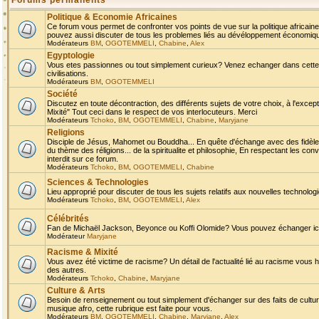
Forums permanents
Politique & Economie Africaines
Ce forum vous permet de confronter vos points de vue sur la politique africaine,
pouvez aussi discuter de tous les problemes liés au dévéloppement économique 
Modérateurs
BM
,
OGOTEMMELI
,
Chabine
,
Alex
Egyptologie
Vous etes passionnes ou tout simplement curieux? Venez echanger dans cette ru
civilisations.
Modérateurs
BM
,
OGOTEMMELI
Société
Discutez en toute décontraction, des différents sujets de votre choix, à l'exce
Mixité" Tout ceci dans le respect de vos interlocuteurs. Merci
Modérateurs
Tchoko
,
BM
,
OGOTEMMELI
,
Chabine
,
Maryjane
Religions
Disciple de Jésus, Mahomet ou Bouddha... En quête d'échange avec des fidèles
du thème des réligions... de la spiritualite et philosophie, En respectant les 
interdit sur ce forum.
Modérateurs
Tchoko
,
BM
,
OGOTEMMELI
,
Chabine
Sciences & Technologies
Lieu approprié pour discuter de tous les sujets relatifs aux nouvelles technolo
Modérateurs
Tchoko
,
BM
,
OGOTEMMELI
,
Alex
Célébrités
Fan de Michaël Jackson, Beyonce ou Koffi Olomide? Vous pouvez échanger ici l
Modérateur
Maryjane
Racisme & Mixité
Vous avez été victime de racisme? Un détail de l'actualité lié au racisme vous 
des autres.
Modérateurs
Tchoko
,
Chabine
,
Maryjane
Culture & Arts
Besoin de renseignement ou tout simplement d'échanger sur des faits de culture,
musique afro, cette rubrique est faite pour vous.
Modérateurs
BM
,
OGOTEMMELI
,
Chabine
,
Maryjane
,
Alex