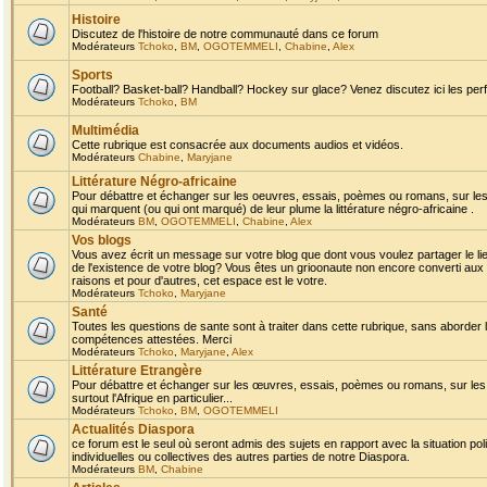
Histoire
Discutez de l'histoire de notre communauté dans ce forum
Modérateurs
Tchoko
,
BM
,
OGOTEMMELI
,
Chabine
,
Alex
Sports
Football? Basket-ball? Handball? Hockey sur glace? Venez discutez ici les perf
Modérateurs
Tchoko
,
BM
Multimédia
Cette rubrique est consacrée aux documents audios et vidéos.
Modérateurs
Chabine
,
Maryjane
Littérature Négro-africaine
Pour débattre et échanger sur les oeuvres, essais, poèmes ou romans, sur les
qui marquent (ou qui ont marqué) de leur plume la littérature négro-africaine .
Modérateurs
BM
,
OGOTEMMELI
,
Chabine
,
Alex
Vos blogs
Vous avez écrit un message sur votre blog que dont vous voulez partager le li
de l'existence de votre blog? Vous êtes un grioonaute non encore converti aux 
raisons et pour d'autres, cet espace est le votre.
Modérateurs
Tchoko
,
Maryjane
Santé
Toutes les questions de sante sont à traiter dans cette rubrique, sans aborder le
compétences attestées. Merci
Modérateurs
Tchoko
,
Maryjane
,
Alex
Littérature Etrangère
Pour débattre et échanger sur les œuvres, essais, poèmes ou romans, sur les
surtout l'Afrique en particulier...
Modérateurs
Tchoko
,
BM
,
OGOTEMMELI
Actualités Diaspora
ce forum est le seul où seront admis des sujets en rapport avec la situation pol
individuelles ou collectives des autres parties de notre Diaspora.
Modérateurs
BM
,
Chabine