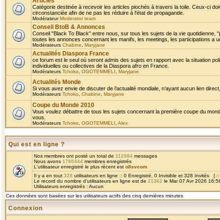
Articles
Catégorie destinée à recevoir les articles piochés à travers la toile. Ceux-ci doi
circonstanciée afin de ne pas les réduire à l'état de propagande.
Modérateur
Moderator team
Conseil BtoB & Annonces
Conseil "Black To Black" entre nous, sur tous les sujets de la vie quotidienne, "
toutes les annonces concernant les manifs, les meetings, les participations a un
Modérateurs
Chabine
,
Maryjane
Actualités Diaspora France
ce forum est le seul où seront admis des sujets en rapport avec la situation pol
individuelles ou collectives de la Diaspora afro en France.
Modérateurs
Tchoko
,
OGOTEMMELI
,
Maryjane
Actualités Monde
Si vous avez envie de discuter de l’actualité mondiale, n’ayant aucun lien direct, 
Modérateurs
Tchoko
,
Chabine
,
Maryjane
Coupe du Monde 2010
Vous voulez débattre de tous les sujets concernant la première coupe du monde 
vous.
Modérateurs
Tchoko
,
OGOTEMMELI
,
Alex
Qui est en ligne ?
Nos membres ont posté un total de
112984
messages
Nous avons
1780444
membres enregistrés
L'utilisateur enregistré le plus récent est
o8svcom
Il y a en tout
328
utilisateurs en ligne :: 0 Enregistré, 0 Invisible et 328 Invités [
A
Le record du nombre d'utilisateurs en ligne est de
21362
le Mar 07 Avr 2026 16:5
Utilisateurs enregistrés : Aucun
Ces données sont basées sur les utilisateurs actifs des cinq dernières minutes
Connexion