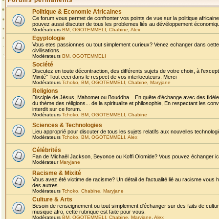
Forums permanents
Politique & Economie Africaines
Ce forum vous permet de confronter vos points de vue sur la politique africaine,
pouvez aussi discuter de tous les problemes liés au dévéloppement économique 
Modérateurs
BM
,
OGOTEMMELI
,
Chabine
,
Alex
Egyptologie
Vous etes passionnes ou tout simplement curieux? Venez echanger dans cette ru
civilisations.
Modérateurs
BM
,
OGOTEMMELI
Société
Discutez en toute décontraction, des différents sujets de votre choix, à l'exce
Mixité" Tout ceci dans le respect de vos interlocuteurs. Merci
Modérateurs
Tchoko
,
BM
,
OGOTEMMELI
,
Chabine
,
Maryjane
Religions
Disciple de Jésus, Mahomet ou Bouddha... En quête d'échange avec des fidèles
du thème des réligions... de la spiritualite et philosophie, En respectant les 
interdit sur ce forum.
Modérateurs
Tchoko
,
BM
,
OGOTEMMELI
,
Chabine
Sciences & Technologies
Lieu approprié pour discuter de tous les sujets relatifs aux nouvelles technolo
Modérateurs
Tchoko
,
BM
,
OGOTEMMELI
,
Alex
Célébrités
Fan de Michaël Jackson, Beyonce ou Koffi Olomide? Vous pouvez échanger ici l
Modérateur
Maryjane
Racisme & Mixité
Vous avez été victime de racisme? Un détail de l'actualité lié au racisme vous 
des autres.
Modérateurs
Tchoko
,
Chabine
,
Maryjane
Culture & Arts
Besoin de renseignement ou tout simplement d'échanger sur des faits de culture,
musique afro, cette rubrique est faite pour vous.
Modérateurs
BM
,
OGOTEMMELI
,
Chabine
,
Maryjane
,
Alex