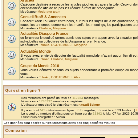
Articles
Catégorie destinée à recevoir les articles piochés à travers la toile. Ceux-ci doi
circonstanciée afin de ne pas les réduire à l'état de propagande.
Modérateur
Moderator team
Conseil BtoB & Annonces
Conseil "Black To Black" entre nous, sur tous les sujets de la vie quotidienne, "
toutes les annonces concernant les manifs, les meetings, les participations a un
Modérateurs
Chabine
,
Maryjane
Actualités Diaspora France
ce forum est le seul où seront admis des sujets en rapport avec la situation pol
individuelles ou collectives de la Diaspora afro en France.
Modérateurs
Tchoko
,
OGOTEMMELI
,
Maryjane
Actualités Monde
Si vous avez envie de discuter de l’actualité mondiale, n’ayant aucun lien direct, 
Modérateurs
Tchoko
,
Chabine
,
Maryjane
Coupe du Monde 2010
Vous voulez débattre de tous les sujets concernant la première coupe du monde 
vous.
Modérateurs
Tchoko
,
OGOTEMMELI
,
Alex
Qui est en ligne ?
Nos membres ont posté un total de
112984
messages
Nous avons
1780337
membres enregistrés
L'utilisateur enregistré le plus récent est
nagad88bingo
Il y a en tout
523
utilisateurs en ligne :: 0 Enregistré, 0 Invisible et 523 Invités [
A
Le record du nombre d'utilisateurs en ligne est de
21362
le Mar 07 Avr 2026 16:5
Utilisateurs enregistrés : Aucun
Ces données sont basées sur les utilisateurs actifs des cinq dernières minutes
Connexion