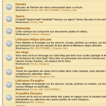
Histoire
Discutez de l'histoire de notre communauté dans ce forum
Modérateurs
Tchoko
,
BM
,
OGOTEMMELI
,
Chabine
,
Alex
Sports
Football? Basket-ball? Handball? Hockey sur glace? Venez discutez ici les perf
Modérateurs
Tchoko
,
BM
Multimédia
Cette rubrique est consacrée aux documents audios et vidéos.
Modérateurs
Chabine
,
Maryjane
Littérature Négro-africaine
Pour débattre et échanger sur les oeuvres, essais, poèmes ou romans, sur les
qui marquent (ou qui ont marqué) de leur plume la littérature négro-africaine .
Modérateurs
BM
,
OGOTEMMELI
,
Chabine
,
Alex
Vos blogs
Vous avez écrit un message sur votre blog que dont vous voulez partager le li
de l'existence de votre blog? Vous êtes un grioonaute non encore converti aux 
raisons et pour d'autres, cet espace est le votre.
Modérateurs
Tchoko
,
Maryjane
Santé
Toutes les questions de sante sont à traiter dans cette rubrique, sans aborder le
compétences attestées. Merci
Modérateurs
Tchoko
,
Maryjane
,
Alex
Littérature Etrangère
Pour débattre et échanger sur les œuvres, essais, poèmes ou romans, sur les
surtout l'Afrique en particulier...
Modérateurs
Tchoko
,
BM
,
OGOTEMMELI
Actualités Diaspora
ce forum est le seul où seront admis des sujets en rapport avec la situation pol
individuelles ou collectives des autres parties de notre Diaspora.
Modérateurs
BM
,
Chabine