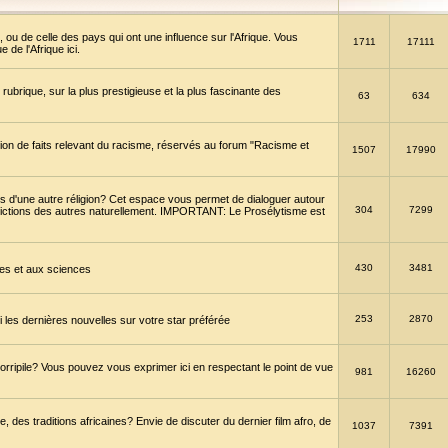
 ou de celle des pays qui ont une influence sur l'Afrique. Vous
1711
17111
de l'Afrique ici.
brique, sur la plus prestigieuse et la plus fascinante des
63
634
ption de faits relevant du racisme, réservés au forum "Racisme et
1507
17990
 d'une autre réligion? Cet espace vous permet de dialoguer autour
304
7299
convictions des autres naturellement. IMPORTANT: Le Prosélytisme est
430
3481
gies et aux sciences
253
2870
es dernières nouvelles sur votre star préférée
horripile? Vous pouvez vous exprimer ici en respectant le point de vue
981
16260
 des traditions africaines? Envie de discuter du dernier film afro, de
1037
7391