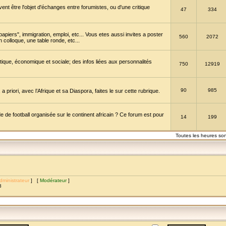
vent être l'objet d'échanges entre forumistes, ou d'une critique
47
334
papiers", immigration, emploi, etc... Vous etes aussi invites a poster
560
2072
 colloque, une table ronde, etc...
itique, économique et sociale; des infos liées aux personnalités
750
12919
90
985
a priori, avec l’Afrique et sa Diaspora, faites le sur cette rubrique.
de football organisée sur le continent africain ? Ce forum est pour
14
199
Toutes les heures so
dministrateur
] [
Modérateur
]
8