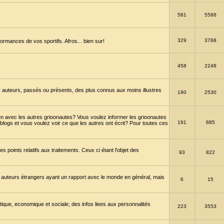
581
5586
329
3788
ormances de vos sportifs. Afros... bien sur!
458
2248
 auteurs, passés ou présents, des plus connus aux moins illustres
190
2530
en avec les autres grioonautes? Vous voulez informer les grioonautes
191
885
blogs et vous voulez voir ce que les autres ont écrit? Pour toutes ces
s points relatifs aux traitements. Ceux ci étant l'objet des
93
822
 auteurs étrangers ayant un rapport avec le monde en général, mais
6
15
itique, economique et sociale; des infos liees aux personnalités
223
3553