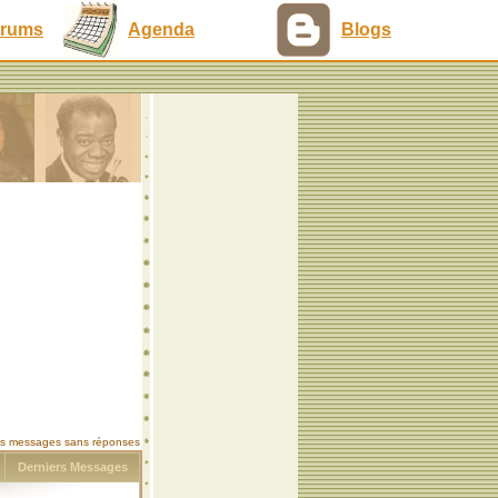
rums
Agenda
Blogs
les messages sans réponses
s
Derniers Messages