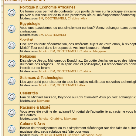
Forums permanents
Politique & Economie Africaines
Ce forum vous permet de confronter vos points de vue sur la politique africaine,
pouvez aussi discuter de tous les problemes liés au dévéloppement économique 
Modérateurs
BM
,
OGOTEMMELI
,
Chabine
,
Alex
Egyptologie
Vous etes passionnes ou tout simplement curieux? Venez echanger dans cette ru
civilisations.
Modérateurs
BM
,
OGOTEMMELI
Société
Discutez en toute décontraction, des différents sujets de votre choix, à l'exce
Mixité" Tout ceci dans le respect de vos interlocuteurs. Merci
Modérateurs
Tchoko
,
BM
,
OGOTEMMELI
,
Chabine
,
Maryjane
Religions
Disciple de Jésus, Mahomet ou Bouddha... En quête d'échange avec des fidèles
du thème des réligions... de la spiritualite et philosophie, En respectant les 
interdit sur ce forum.
Modérateurs
Tchoko
,
BM
,
OGOTEMMELI
,
Chabine
Sciences & Technologies
Lieu approprié pour discuter de tous les sujets relatifs aux nouvelles technolo
Modérateurs
Tchoko
,
BM
,
OGOTEMMELI
,
Alex
Célébrités
Fan de Michaël Jackson, Beyonce ou Koffi Olomide? Vous pouvez échanger ici l
Modérateur
Maryjane
Racisme & Mixité
Vous avez été victime de racisme? Un détail de l'actualité lié au racisme vous 
des autres.
Modérateurs
Tchoko
,
Chabine
,
Maryjane
Culture & Arts
Besoin de renseignement ou tout simplement d'échanger sur des faits de culture,
musique afro, cette rubrique est faite pour vous.
Modérateurs
BM
,
OGOTEMMELI
,
Chabine
,
Maryjane
,
Alex