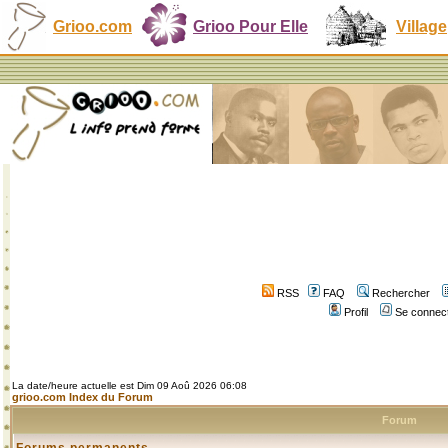
Grioo.com
Grioo Pour Elle
Village
RSS
FAQ
Rechercher
Profil
Se connect
La date/heure actuelle est Dim 09 Aoû 2026 06:08
grioo.com Index du Forum
Forum