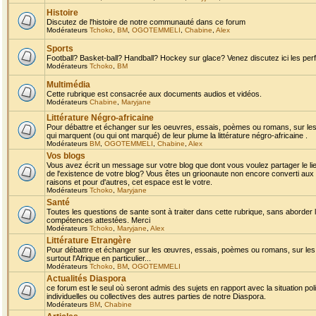
Histoire
Discutez de l'histoire de notre communauté dans ce forum
Modérateurs
Tchoko
,
BM
,
OGOTEMMELI
,
Chabine
,
Alex
Sports
Football? Basket-ball? Handball? Hockey sur glace? Venez discutez ici les perf
Modérateurs
Tchoko
,
BM
Multimédia
Cette rubrique est consacrée aux documents audios et vidéos.
Modérateurs
Chabine
,
Maryjane
Littérature Négro-africaine
Pour débattre et échanger sur les oeuvres, essais, poèmes ou romans, sur les
qui marquent (ou qui ont marqué) de leur plume la littérature négro-africaine .
Modérateurs
BM
,
OGOTEMMELI
,
Chabine
,
Alex
Vos blogs
Vous avez écrit un message sur votre blog que dont vous voulez partager le li
de l'existence de votre blog? Vous êtes un grioonaute non encore converti aux 
raisons et pour d'autres, cet espace est le votre.
Modérateurs
Tchoko
,
Maryjane
Santé
Toutes les questions de sante sont à traiter dans cette rubrique, sans aborder le
compétences attestées. Merci
Modérateurs
Tchoko
,
Maryjane
,
Alex
Littérature Etrangère
Pour débattre et échanger sur les œuvres, essais, poèmes ou romans, sur les
surtout l'Afrique en particulier...
Modérateurs
Tchoko
,
BM
,
OGOTEMMELI
Actualités Diaspora
ce forum est le seul où seront admis des sujets en rapport avec la situation pol
individuelles ou collectives des autres parties de notre Diaspora.
Modérateurs
BM
,
Chabine