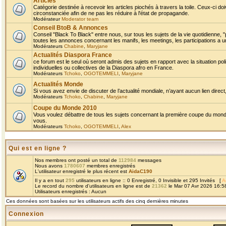
Articles
Catégorie destinée à recevoir les articles piochés à travers la toile. Ceux-ci doi
circonstanciée afin de ne pas les réduire à l'état de propagande.
Modérateur
Moderator team
Conseil BtoB & Annonces
Conseil "Black To Black" entre nous, sur tous les sujets de la vie quotidienne, "
toutes les annonces concernant les manifs, les meetings, les participations a un
Modérateurs
Chabine
,
Maryjane
Actualités Diaspora France
ce forum est le seul où seront admis des sujets en rapport avec la situation pol
individuelles ou collectives de la Diaspora afro en France.
Modérateurs
Tchoko
,
OGOTEMMELI
,
Maryjane
Actualités Monde
Si vous avez envie de discuter de l’actualité mondiale, n’ayant aucun lien direct, 
Modérateurs
Tchoko
,
Chabine
,
Maryjane
Coupe du Monde 2010
Vous voulez débattre de tous les sujets concernant la première coupe du monde 
vous.
Modérateurs
Tchoko
,
OGOTEMMELI
,
Alex
Qui est en ligne ?
Nos membres ont posté un total de
112984
messages
Nous avons
1780607
membres enregistrés
L'utilisateur enregistré le plus récent est
AidaC190
Il y a en tout
295
utilisateurs en ligne :: 0 Enregistré, 0 Invisible et 295 Invités [
A
Le record du nombre d'utilisateurs en ligne est de
21362
le Mar 07 Avr 2026 16:5
Utilisateurs enregistrés : Aucun
Ces données sont basées sur les utilisateurs actifs des cinq dernières minutes
Connexion