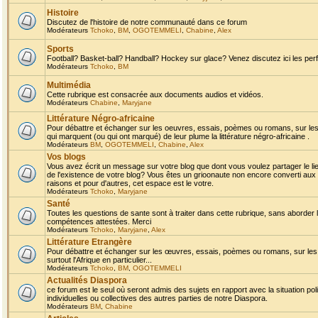
Histoire
Discutez de l'histoire de notre communauté dans ce forum
Modérateurs
Tchoko
,
BM
,
OGOTEMMELI
,
Chabine
,
Alex
Sports
Football? Basket-ball? Handball? Hockey sur glace? Venez discutez ici les perf
Modérateurs
Tchoko
,
BM
Multimédia
Cette rubrique est consacrée aux documents audios et vidéos.
Modérateurs
Chabine
,
Maryjane
Littérature Négro-africaine
Pour débattre et échanger sur les oeuvres, essais, poèmes ou romans, sur les
qui marquent (ou qui ont marqué) de leur plume la littérature négro-africaine .
Modérateurs
BM
,
OGOTEMMELI
,
Chabine
,
Alex
Vos blogs
Vous avez écrit un message sur votre blog que dont vous voulez partager le li
de l'existence de votre blog? Vous êtes un grioonaute non encore converti aux 
raisons et pour d'autres, cet espace est le votre.
Modérateurs
Tchoko
,
Maryjane
Santé
Toutes les questions de sante sont à traiter dans cette rubrique, sans aborder le
compétences attestées. Merci
Modérateurs
Tchoko
,
Maryjane
,
Alex
Littérature Etrangère
Pour débattre et échanger sur les œuvres, essais, poèmes ou romans, sur les
surtout l'Afrique en particulier...
Modérateurs
Tchoko
,
BM
,
OGOTEMMELI
Actualités Diaspora
ce forum est le seul où seront admis des sujets en rapport avec la situation pol
individuelles ou collectives des autres parties de notre Diaspora.
Modérateurs
BM
,
Chabine