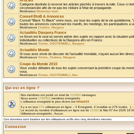
Articles
Catégorie destinée à recevoir les articles piochés à travers la toile. Ceux-ci doi
circonstanciée afin de ne pas les réduire à l'état de propagande.
Modérateur
Moderator team
Conseil BtoB & Annonces
Conseil "Black To Black" entre nous, sur tous les sujets de la vie quotidienne, "
toutes les annonces concernant les manifs, les meetings, les participations a un
Modérateurs
Chabine
,
Maryjane
Actualités Diaspora France
ce forum est le seul où seront admis des sujets en rapport avec la situation pol
individuelles ou collectives de la Diaspora afro en France.
Modérateurs
Tchoko
,
OGOTEMMELI
,
Maryjane
Actualités Monde
Si vous avez envie de discuter de l’actualité mondiale, n’ayant aucun lien direct, 
Modérateurs
Tchoko
,
Chabine
,
Maryjane
Coupe du Monde 2010
Vous voulez débattre de tous les sujets concernant la première coupe du monde 
vous.
Modérateurs
Tchoko
,
OGOTEMMELI
,
Alex
Qui est en ligne ?
Nos membres ont posté un total de
112984
messages
Nous avons
1780592
membres enregistrés
L'utilisateur enregistré le plus récent est
Hilda415
Il y a en tout
276
utilisateurs en ligne :: 0 Enregistré, 0 Invisible et 276 Invités [
A
Le record du nombre d'utilisateurs en ligne est de
21362
le Mar 07 Avr 2026 16:5
Utilisateurs enregistrés : Aucun
Ces données sont basées sur les utilisateurs actifs des cinq dernières minutes
Connexion