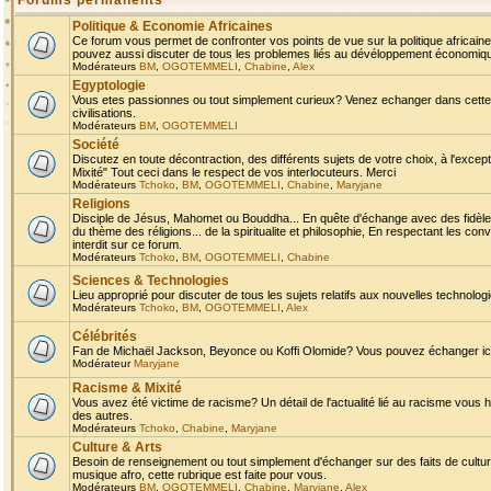
Forums permanents
Politique & Economie Africaines
Ce forum vous permet de confronter vos points de vue sur la politique africaine,
pouvez aussi discuter de tous les problemes liés au dévéloppement économique 
Modérateurs
BM
,
OGOTEMMELI
,
Chabine
,
Alex
Egyptologie
Vous etes passionnes ou tout simplement curieux? Venez echanger dans cette ru
civilisations.
Modérateurs
BM
,
OGOTEMMELI
Société
Discutez en toute décontraction, des différents sujets de votre choix, à l'exce
Mixité" Tout ceci dans le respect de vos interlocuteurs. Merci
Modérateurs
Tchoko
,
BM
,
OGOTEMMELI
,
Chabine
,
Maryjane
Religions
Disciple de Jésus, Mahomet ou Bouddha... En quête d'échange avec des fidèles
du thème des réligions... de la spiritualite et philosophie, En respectant les 
interdit sur ce forum.
Modérateurs
Tchoko
,
BM
,
OGOTEMMELI
,
Chabine
Sciences & Technologies
Lieu approprié pour discuter de tous les sujets relatifs aux nouvelles technolo
Modérateurs
Tchoko
,
BM
,
OGOTEMMELI
,
Alex
Célébrités
Fan de Michaël Jackson, Beyonce ou Koffi Olomide? Vous pouvez échanger ici l
Modérateur
Maryjane
Racisme & Mixité
Vous avez été victime de racisme? Un détail de l'actualité lié au racisme vous 
des autres.
Modérateurs
Tchoko
,
Chabine
,
Maryjane
Culture & Arts
Besoin de renseignement ou tout simplement d'échanger sur des faits de culture,
musique afro, cette rubrique est faite pour vous.
Modérateurs
BM
,
OGOTEMMELI
,
Chabine
,
Maryjane
,
Alex