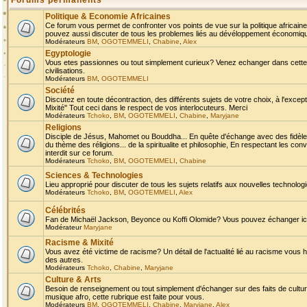
Forums permanents
Politique & Economie Africaines
Ce forum vous permet de confronter vos points de vue sur la politique africaine,
pouvez aussi discuter de tous les problemes liés au dévéloppement économique 
Modérateurs
BM
,
OGOTEMMELI
,
Chabine
,
Alex
Egyptologie
Vous etes passionnes ou tout simplement curieux? Venez echanger dans cette ru
civilisations.
Modérateurs
BM
,
OGOTEMMELI
Société
Discutez en toute décontraction, des différents sujets de votre choix, à l'exce
Mixité" Tout ceci dans le respect de vos interlocuteurs. Merci
Modérateurs
Tchoko
,
BM
,
OGOTEMMELI
,
Chabine
,
Maryjane
Religions
Disciple de Jésus, Mahomet ou Bouddha... En quête d'échange avec des fidèles
du thème des réligions... de la spiritualite et philosophie, En respectant les 
interdit sur ce forum.
Modérateurs
Tchoko
,
BM
,
OGOTEMMELI
,
Chabine
Sciences & Technologies
Lieu approprié pour discuter de tous les sujets relatifs aux nouvelles technolo
Modérateurs
Tchoko
,
BM
,
OGOTEMMELI
,
Alex
Célébrités
Fan de Michaël Jackson, Beyonce ou Koffi Olomide? Vous pouvez échanger ici l
Modérateur
Maryjane
Racisme & Mixité
Vous avez été victime de racisme? Un détail de l'actualité lié au racisme vous 
des autres.
Modérateurs
Tchoko
,
Chabine
,
Maryjane
Culture & Arts
Besoin de renseignement ou tout simplement d'échanger sur des faits de culture,
musique afro, cette rubrique est faite pour vous.
Modérateurs
BM
,
OGOTEMMELI
,
Chabine
,
Maryjane
,
Alex