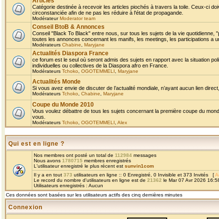
Articles
Catégorie destinée à recevoir les articles piochés à travers la toile. Ceux-ci doi
circonstanciée afin de ne pas les réduire à l'état de propagande.
Modérateur
Moderator team
Conseil BtoB & Annonces
Conseil "Black To Black" entre nous, sur tous les sujets de la vie quotidienne, "
toutes les annonces concernant les manifs, les meetings, les participations a un
Modérateurs
Chabine
,
Maryjane
Actualités Diaspora France
ce forum est le seul où seront admis des sujets en rapport avec la situation pol
individuelles ou collectives de la Diaspora afro en France.
Modérateurs
Tchoko
,
OGOTEMMELI
,
Maryjane
Actualités Monde
Si vous avez envie de discuter de l’actualité mondiale, n’ayant aucun lien direct, 
Modérateurs
Tchoko
,
Chabine
,
Maryjane
Coupe du Monde 2010
Vous voulez débattre de tous les sujets concernant la première coupe du monde 
vous.
Modérateurs
Tchoko
,
OGOTEMMELI
,
Alex
Qui est en ligne ?
Nos membres ont posté un total de
112984
messages
Nous avons
1780715
membres enregistrés
L'utilisateur enregistré le plus récent est
sunvin1com
Il y a en tout
373
utilisateurs en ligne :: 0 Enregistré, 0 Invisible et 373 Invités [
A
Le record du nombre d'utilisateurs en ligne est de
21362
le Mar 07 Avr 2026 16:5
Utilisateurs enregistrés : Aucun
Ces données sont basées sur les utilisateurs actifs des cinq dernières minutes
Connexion