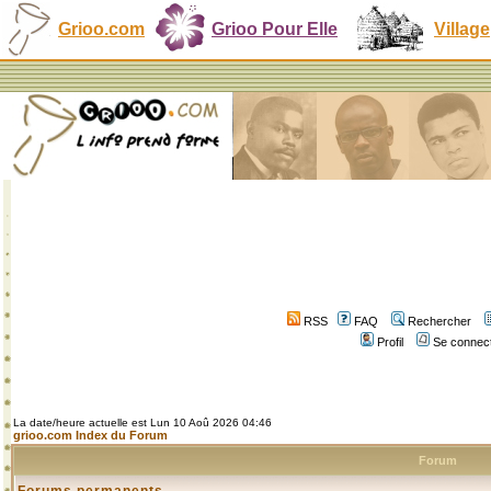
Grioo.com
Grioo Pour Elle
Village
RSS
FAQ
Rechercher
Profil
Se connect
La date/heure actuelle est Lun 10 Aoû 2026 04:46
grioo.com Index du Forum
Forum