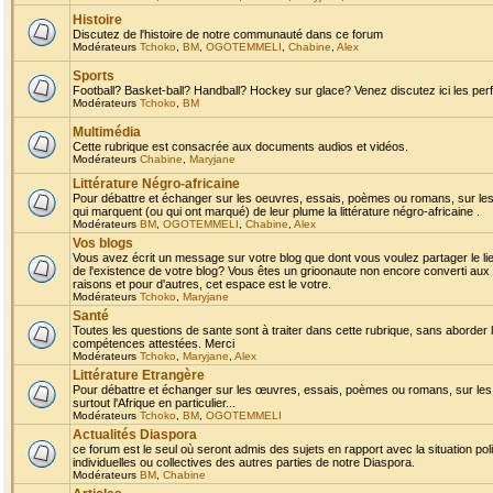
Histoire
Discutez de l'histoire de notre communauté dans ce forum
Modérateurs
Tchoko
,
BM
,
OGOTEMMELI
,
Chabine
,
Alex
Sports
Football? Basket-ball? Handball? Hockey sur glace? Venez discutez ici les perf
Modérateurs
Tchoko
,
BM
Multimédia
Cette rubrique est consacrée aux documents audios et vidéos.
Modérateurs
Chabine
,
Maryjane
Littérature Négro-africaine
Pour débattre et échanger sur les oeuvres, essais, poèmes ou romans, sur les
qui marquent (ou qui ont marqué) de leur plume la littérature négro-africaine .
Modérateurs
BM
,
OGOTEMMELI
,
Chabine
,
Alex
Vos blogs
Vous avez écrit un message sur votre blog que dont vous voulez partager le li
de l'existence de votre blog? Vous êtes un grioonaute non encore converti aux 
raisons et pour d'autres, cet espace est le votre.
Modérateurs
Tchoko
,
Maryjane
Santé
Toutes les questions de sante sont à traiter dans cette rubrique, sans aborder le
compétences attestées. Merci
Modérateurs
Tchoko
,
Maryjane
,
Alex
Littérature Etrangère
Pour débattre et échanger sur les œuvres, essais, poèmes ou romans, sur les
surtout l'Afrique en particulier...
Modérateurs
Tchoko
,
BM
,
OGOTEMMELI
Actualités Diaspora
ce forum est le seul où seront admis des sujets en rapport avec la situation pol
individuelles ou collectives des autres parties de notre Diaspora.
Modérateurs
BM
,
Chabine