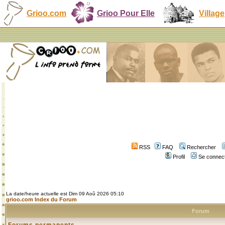
Grioo.com
Grioo Pour Elle
Village
RSS
FAQ
Rechercher
Profil
Se connect
La date/heure actuelle est Dim 09 Aoû 2026 05:10
grioo.com Index du Forum
Forum