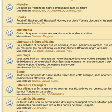
Histoire
Discutez de l'histoire de notre communauté dans ce forum
Modérateurs
Tchoko
,
BM
,
OGOTEMMELI
,
Chabine
,
Alex
Sports
Football? Basket-ball? Handball? Hockey sur glace? Venez discutez ici les perf
Modérateurs
Tchoko
,
BM
Multimédia
Cette rubrique est consacrée aux documents audios et vidéos.
Modérateurs
Chabine
,
Maryjane
Littérature Négro-africaine
Pour débattre et échanger sur les oeuvres, essais, poèmes ou romans, sur les
qui marquent (ou qui ont marqué) de leur plume la littérature négro-africaine .
Modérateurs
BM
,
OGOTEMMELI
,
Chabine
,
Alex
Vos blogs
Vous avez écrit un message sur votre blog que dont vous voulez partager le li
de l'existence de votre blog? Vous êtes un grioonaute non encore converti aux 
raisons et pour d'autres, cet espace est le votre.
Modérateurs
Tchoko
,
Maryjane
Santé
Toutes les questions de sante sont à traiter dans cette rubrique, sans aborder le
compétences attestées. Merci
Modérateurs
Tchoko
,
Maryjane
,
Alex
Littérature Etrangère
Pour débattre et échanger sur les œuvres, essais, poèmes ou romans, sur les
surtout l'Afrique en particulier...
Modérateurs
Tchoko
,
BM
,
OGOTEMMELI
Actualités Diaspora
ce forum est le seul où seront admis des sujets en rapport avec la situation pol
individuelles ou collectives des autres parties de notre Diaspora.
Modérateurs
BM
,
Chabine