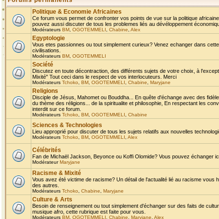
Forums permanents
Politique & Economie Africaines
Ce forum vous permet de confronter vos points de vue sur la politique africaine,
pouvez aussi discuter de tous les problemes liés au dévéloppement économique 
Modérateurs
BM
,
OGOTEMMELI
,
Chabine
,
Alex
Egyptologie
Vous etes passionnes ou tout simplement curieux? Venez echanger dans cette ru
civilisations.
Modérateurs
BM
,
OGOTEMMELI
Société
Discutez en toute décontraction, des différents sujets de votre choix, à l'exce
Mixité" Tout ceci dans le respect de vos interlocuteurs. Merci
Modérateurs
Tchoko
,
BM
,
OGOTEMMELI
,
Chabine
,
Maryjane
Religions
Disciple de Jésus, Mahomet ou Bouddha... En quête d'échange avec des fidèles
du thème des réligions... de la spiritualite et philosophie, En respectant les 
interdit sur ce forum.
Modérateurs
Tchoko
,
BM
,
OGOTEMMELI
,
Chabine
Sciences & Technologies
Lieu approprié pour discuter de tous les sujets relatifs aux nouvelles technolo
Modérateurs
Tchoko
,
BM
,
OGOTEMMELI
,
Alex
Célébrités
Fan de Michaël Jackson, Beyonce ou Koffi Olomide? Vous pouvez échanger ici l
Modérateur
Maryjane
Racisme & Mixité
Vous avez été victime de racisme? Un détail de l'actualité lié au racisme vous 
des autres.
Modérateurs
Tchoko
,
Chabine
,
Maryjane
Culture & Arts
Besoin de renseignement ou tout simplement d'échanger sur des faits de culture,
musique afro, cette rubrique est faite pour vous.
Modérateurs
BM
,
OGOTEMMELI
,
Chabine
,
Maryjane
,
Alex