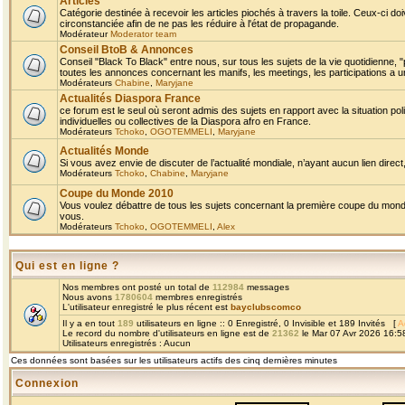
Articles
Catégorie destinée à recevoir les articles piochés à travers la toile. Ceux-ci doi
circonstanciée afin de ne pas les réduire à l'état de propagande.
Modérateur
Moderator team
Conseil BtoB & Annonces
Conseil "Black To Black" entre nous, sur tous les sujets de la vie quotidienne, "
toutes les annonces concernant les manifs, les meetings, les participations a un
Modérateurs
Chabine
,
Maryjane
Actualités Diaspora France
ce forum est le seul où seront admis des sujets en rapport avec la situation pol
individuelles ou collectives de la Diaspora afro en France.
Modérateurs
Tchoko
,
OGOTEMMELI
,
Maryjane
Actualités Monde
Si vous avez envie de discuter de l’actualité mondiale, n’ayant aucun lien direct, 
Modérateurs
Tchoko
,
Chabine
,
Maryjane
Coupe du Monde 2010
Vous voulez débattre de tous les sujets concernant la première coupe du monde 
vous.
Modérateurs
Tchoko
,
OGOTEMMELI
,
Alex
Qui est en ligne ?
Nos membres ont posté un total de
112984
messages
Nous avons
1780604
membres enregistrés
L'utilisateur enregistré le plus récent est
bayclubscomco
Il y a en tout
189
utilisateurs en ligne :: 0 Enregistré, 0 Invisible et 189 Invités [
A
Le record du nombre d'utilisateurs en ligne est de
21362
le Mar 07 Avr 2026 16:5
Utilisateurs enregistrés : Aucun
Ces données sont basées sur les utilisateurs actifs des cinq dernières minutes
Connexion