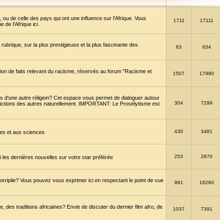
 ou de celle des pays qui ont une influence sur l'Afrique. Vous
1711
17111
de l'Afrique ici.
brique, sur la plus prestigieuse et la plus fascinante des
63
634
ption de faits relevant du racisme, réservés au forum "Racisme et
1507
17990
 d'une autre réligion? Cet espace vous permet de dialoguer autour
304
7299
convictions des autres naturellement. IMPORTANT: Le Prosélytisme est
430
3481
gies et aux sciences
253
2870
es dernières nouvelles sur votre star préférée
horripile? Vous pouvez vous exprimer ici en respectant le point de vue
981
16260
 des traditions africaines? Envie de discuter du dernier film afro, de
1037
7391