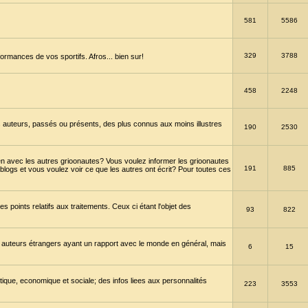
581
5586
329
3788
ormances de vos sportifs. Afros... bien sur!
458
2248
 auteurs, passés ou présents, des plus connus aux moins illustres
190
2530
en avec les autres grioonautes? Vous voulez informer les grioonautes
191
885
blogs et vous voulez voir ce que les autres ont écrit? Pour toutes ces
s points relatifs aux traitements. Ceux ci étant l'objet des
93
822
 auteurs étrangers ayant un rapport avec le monde en général, mais
6
15
itique, economique et sociale; des infos liees aux personnalités
223
3553