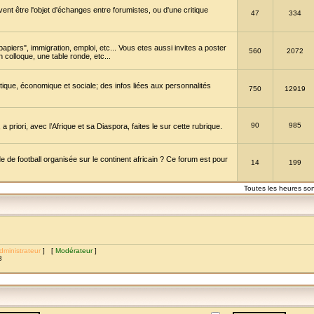
vent être l'objet d'échanges entre forumistes, ou d'une critique
47
334
papiers", immigration, emploi, etc... Vous etes aussi invites a poster
560
2072
 colloque, une table ronde, etc...
itique, économique et sociale; des infos liées aux personnalités
750
12919
90
985
a priori, avec l’Afrique et sa Diaspora, faites le sur cette rubrique.
de football organisée sur le continent africain ? Ce forum est pour
14
199
Toutes les heures so
dministrateur
] [
Modérateur
]
8