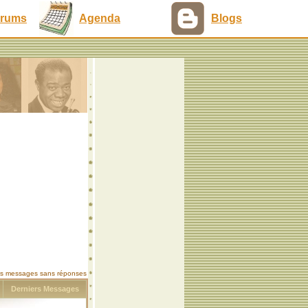
rums
Agenda
Blogs
les messages sans réponses
s
Derniers Messages