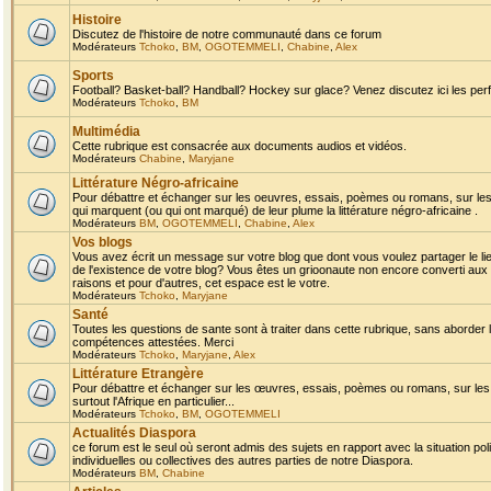
Histoire
Discutez de l'histoire de notre communauté dans ce forum
Modérateurs
Tchoko
,
BM
,
OGOTEMMELI
,
Chabine
,
Alex
Sports
Football? Basket-ball? Handball? Hockey sur glace? Venez discutez ici les perf
Modérateurs
Tchoko
,
BM
Multimédia
Cette rubrique est consacrée aux documents audios et vidéos.
Modérateurs
Chabine
,
Maryjane
Littérature Négro-africaine
Pour débattre et échanger sur les oeuvres, essais, poèmes ou romans, sur les
qui marquent (ou qui ont marqué) de leur plume la littérature négro-africaine .
Modérateurs
BM
,
OGOTEMMELI
,
Chabine
,
Alex
Vos blogs
Vous avez écrit un message sur votre blog que dont vous voulez partager le li
de l'existence de votre blog? Vous êtes un grioonaute non encore converti aux 
raisons et pour d'autres, cet espace est le votre.
Modérateurs
Tchoko
,
Maryjane
Santé
Toutes les questions de sante sont à traiter dans cette rubrique, sans aborder le
compétences attestées. Merci
Modérateurs
Tchoko
,
Maryjane
,
Alex
Littérature Etrangère
Pour débattre et échanger sur les œuvres, essais, poèmes ou romans, sur les
surtout l'Afrique en particulier...
Modérateurs
Tchoko
,
BM
,
OGOTEMMELI
Actualités Diaspora
ce forum est le seul où seront admis des sujets en rapport avec la situation pol
individuelles ou collectives des autres parties de notre Diaspora.
Modérateurs
BM
,
Chabine