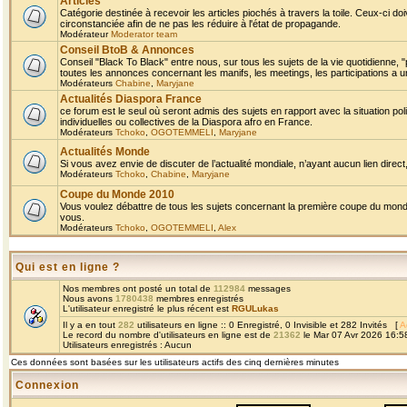
Articles
Catégorie destinée à recevoir les articles piochés à travers la toile. Ceux-ci doi
circonstanciée afin de ne pas les réduire à l'état de propagande.
Modérateur
Moderator team
Conseil BtoB & Annonces
Conseil "Black To Black" entre nous, sur tous les sujets de la vie quotidienne, "
toutes les annonces concernant les manifs, les meetings, les participations a un
Modérateurs
Chabine
,
Maryjane
Actualités Diaspora France
ce forum est le seul où seront admis des sujets en rapport avec la situation pol
individuelles ou collectives de la Diaspora afro en France.
Modérateurs
Tchoko
,
OGOTEMMELI
,
Maryjane
Actualités Monde
Si vous avez envie de discuter de l’actualité mondiale, n’ayant aucun lien direct, 
Modérateurs
Tchoko
,
Chabine
,
Maryjane
Coupe du Monde 2010
Vous voulez débattre de tous les sujets concernant la première coupe du monde 
vous.
Modérateurs
Tchoko
,
OGOTEMMELI
,
Alex
Qui est en ligne ?
Nos membres ont posté un total de
112984
messages
Nous avons
1780438
membres enregistrés
L'utilisateur enregistré le plus récent est
RGULukas
Il y a en tout
282
utilisateurs en ligne :: 0 Enregistré, 0 Invisible et 282 Invités [
A
Le record du nombre d'utilisateurs en ligne est de
21362
le Mar 07 Avr 2026 16:5
Utilisateurs enregistrés : Aucun
Ces données sont basées sur les utilisateurs actifs des cinq dernières minutes
Connexion