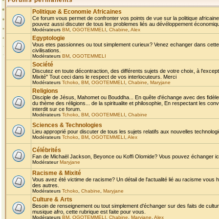
Forums permanents
Politique & Economie Africaines
Ce forum vous permet de confronter vos points de vue sur la politique africaine,
pouvez aussi discuter de tous les problemes liés au dévéloppement économique 
Modérateurs
BM
,
OGOTEMMELI
,
Chabine
,
Alex
Egyptologie
Vous etes passionnes ou tout simplement curieux? Venez echanger dans cette ru
civilisations.
Modérateurs
BM
,
OGOTEMMELI
Société
Discutez en toute décontraction, des différents sujets de votre choix, à l'exce
Mixité" Tout ceci dans le respect de vos interlocuteurs. Merci
Modérateurs
Tchoko
,
BM
,
OGOTEMMELI
,
Chabine
,
Maryjane
Religions
Disciple de Jésus, Mahomet ou Bouddha... En quête d'échange avec des fidèles
du thème des réligions... de la spiritualite et philosophie, En respectant les 
interdit sur ce forum.
Modérateurs
Tchoko
,
BM
,
OGOTEMMELI
,
Chabine
Sciences & Technologies
Lieu approprié pour discuter de tous les sujets relatifs aux nouvelles technolo
Modérateurs
Tchoko
,
BM
,
OGOTEMMELI
,
Alex
Célébrités
Fan de Michaël Jackson, Beyonce ou Koffi Olomide? Vous pouvez échanger ici l
Modérateur
Maryjane
Racisme & Mixité
Vous avez été victime de racisme? Un détail de l'actualité lié au racisme vous 
des autres.
Modérateurs
Tchoko
,
Chabine
,
Maryjane
Culture & Arts
Besoin de renseignement ou tout simplement d'échanger sur des faits de culture,
musique afro, cette rubrique est faite pour vous.
Modérateurs
BM
,
OGOTEMMELI
,
Chabine
,
Maryjane
,
Alex