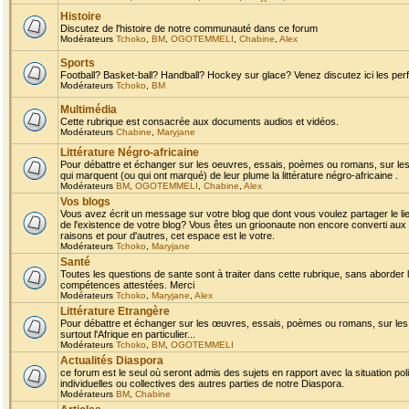
Histoire
Discutez de l'histoire de notre communauté dans ce forum
Modérateurs
Tchoko
,
BM
,
OGOTEMMELI
,
Chabine
,
Alex
Sports
Football? Basket-ball? Handball? Hockey sur glace? Venez discutez ici les perf
Modérateurs
Tchoko
,
BM
Multimédia
Cette rubrique est consacrée aux documents audios et vidéos.
Modérateurs
Chabine
,
Maryjane
Littérature Négro-africaine
Pour débattre et échanger sur les oeuvres, essais, poèmes ou romans, sur les
qui marquent (ou qui ont marqué) de leur plume la littérature négro-africaine .
Modérateurs
BM
,
OGOTEMMELI
,
Chabine
,
Alex
Vos blogs
Vous avez écrit un message sur votre blog que dont vous voulez partager le li
de l'existence de votre blog? Vous êtes un grioonaute non encore converti aux 
raisons et pour d'autres, cet espace est le votre.
Modérateurs
Tchoko
,
Maryjane
Santé
Toutes les questions de sante sont à traiter dans cette rubrique, sans aborder le
compétences attestées. Merci
Modérateurs
Tchoko
,
Maryjane
,
Alex
Littérature Etrangère
Pour débattre et échanger sur les œuvres, essais, poèmes ou romans, sur les
surtout l'Afrique en particulier...
Modérateurs
Tchoko
,
BM
,
OGOTEMMELI
Actualités Diaspora
ce forum est le seul où seront admis des sujets en rapport avec la situation pol
individuelles ou collectives des autres parties de notre Diaspora.
Modérateurs
BM
,
Chabine