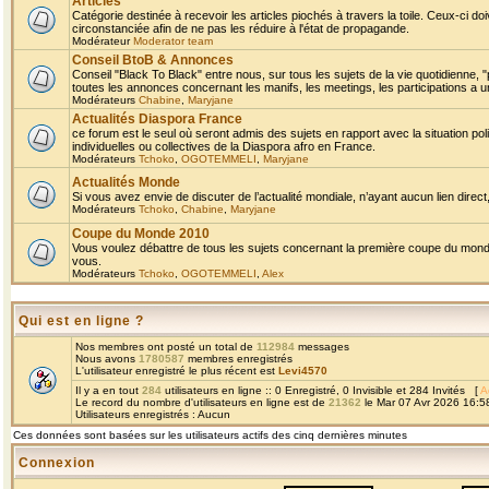
Articles
Catégorie destinée à recevoir les articles piochés à travers la toile. Ceux-ci doi
circonstanciée afin de ne pas les réduire à l'état de propagande.
Modérateur
Moderator team
Conseil BtoB & Annonces
Conseil "Black To Black" entre nous, sur tous les sujets de la vie quotidienne, "
toutes les annonces concernant les manifs, les meetings, les participations a un
Modérateurs
Chabine
,
Maryjane
Actualités Diaspora France
ce forum est le seul où seront admis des sujets en rapport avec la situation pol
individuelles ou collectives de la Diaspora afro en France.
Modérateurs
Tchoko
,
OGOTEMMELI
,
Maryjane
Actualités Monde
Si vous avez envie de discuter de l’actualité mondiale, n’ayant aucun lien direct, 
Modérateurs
Tchoko
,
Chabine
,
Maryjane
Coupe du Monde 2010
Vous voulez débattre de tous les sujets concernant la première coupe du monde 
vous.
Modérateurs
Tchoko
,
OGOTEMMELI
,
Alex
Qui est en ligne ?
Nos membres ont posté un total de
112984
messages
Nous avons
1780587
membres enregistrés
L'utilisateur enregistré le plus récent est
Levi4570
Il y a en tout
284
utilisateurs en ligne :: 0 Enregistré, 0 Invisible et 284 Invités [
A
Le record du nombre d'utilisateurs en ligne est de
21362
le Mar 07 Avr 2026 16:5
Utilisateurs enregistrés : Aucun
Ces données sont basées sur les utilisateurs actifs des cinq dernières minutes
Connexion