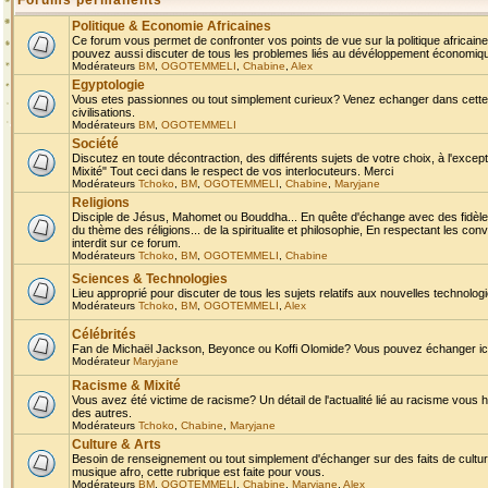
Forums permanents
Politique & Economie Africaines
Ce forum vous permet de confronter vos points de vue sur la politique africaine,
pouvez aussi discuter de tous les problemes liés au dévéloppement économique 
Modérateurs
BM
,
OGOTEMMELI
,
Chabine
,
Alex
Egyptologie
Vous etes passionnes ou tout simplement curieux? Venez echanger dans cette ru
civilisations.
Modérateurs
BM
,
OGOTEMMELI
Société
Discutez en toute décontraction, des différents sujets de votre choix, à l'exce
Mixité" Tout ceci dans le respect de vos interlocuteurs. Merci
Modérateurs
Tchoko
,
BM
,
OGOTEMMELI
,
Chabine
,
Maryjane
Religions
Disciple de Jésus, Mahomet ou Bouddha... En quête d'échange avec des fidèles
du thème des réligions... de la spiritualite et philosophie, En respectant les 
interdit sur ce forum.
Modérateurs
Tchoko
,
BM
,
OGOTEMMELI
,
Chabine
Sciences & Technologies
Lieu approprié pour discuter de tous les sujets relatifs aux nouvelles technolo
Modérateurs
Tchoko
,
BM
,
OGOTEMMELI
,
Alex
Célébrités
Fan de Michaël Jackson, Beyonce ou Koffi Olomide? Vous pouvez échanger ici l
Modérateur
Maryjane
Racisme & Mixité
Vous avez été victime de racisme? Un détail de l'actualité lié au racisme vous 
des autres.
Modérateurs
Tchoko
,
Chabine
,
Maryjane
Culture & Arts
Besoin de renseignement ou tout simplement d'échanger sur des faits de culture,
musique afro, cette rubrique est faite pour vous.
Modérateurs
BM
,
OGOTEMMELI
,
Chabine
,
Maryjane
,
Alex