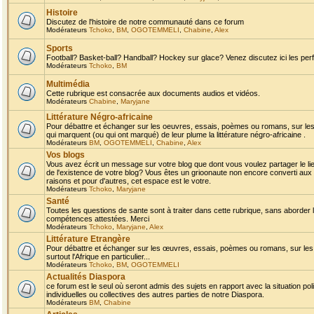
Histoire
Discutez de l'histoire de notre communauté dans ce forum
Modérateurs
Tchoko
,
BM
,
OGOTEMMELI
,
Chabine
,
Alex
Sports
Football? Basket-ball? Handball? Hockey sur glace? Venez discutez ici les perf
Modérateurs
Tchoko
,
BM
Multimédia
Cette rubrique est consacrée aux documents audios et vidéos.
Modérateurs
Chabine
,
Maryjane
Littérature Négro-africaine
Pour débattre et échanger sur les oeuvres, essais, poèmes ou romans, sur les
qui marquent (ou qui ont marqué) de leur plume la littérature négro-africaine .
Modérateurs
BM
,
OGOTEMMELI
,
Chabine
,
Alex
Vos blogs
Vous avez écrit un message sur votre blog que dont vous voulez partager le li
de l'existence de votre blog? Vous êtes un grioonaute non encore converti aux 
raisons et pour d'autres, cet espace est le votre.
Modérateurs
Tchoko
,
Maryjane
Santé
Toutes les questions de sante sont à traiter dans cette rubrique, sans aborder le
compétences attestées. Merci
Modérateurs
Tchoko
,
Maryjane
,
Alex
Littérature Etrangère
Pour débattre et échanger sur les œuvres, essais, poèmes ou romans, sur les
surtout l'Afrique en particulier...
Modérateurs
Tchoko
,
BM
,
OGOTEMMELI
Actualités Diaspora
ce forum est le seul où seront admis des sujets en rapport avec la situation pol
individuelles ou collectives des autres parties de notre Diaspora.
Modérateurs
BM
,
Chabine