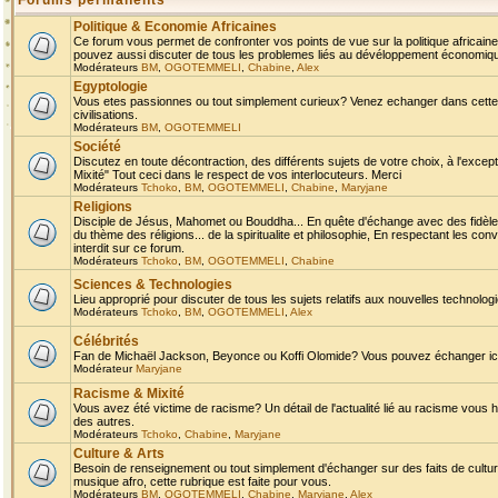
Forums permanents
Politique & Economie Africaines
Ce forum vous permet de confronter vos points de vue sur la politique africaine,
pouvez aussi discuter de tous les problemes liés au dévéloppement économique 
Modérateurs
BM
,
OGOTEMMELI
,
Chabine
,
Alex
Egyptologie
Vous etes passionnes ou tout simplement curieux? Venez echanger dans cette ru
civilisations.
Modérateurs
BM
,
OGOTEMMELI
Société
Discutez en toute décontraction, des différents sujets de votre choix, à l'exce
Mixité" Tout ceci dans le respect de vos interlocuteurs. Merci
Modérateurs
Tchoko
,
BM
,
OGOTEMMELI
,
Chabine
,
Maryjane
Religions
Disciple de Jésus, Mahomet ou Bouddha... En quête d'échange avec des fidèles
du thème des réligions... de la spiritualite et philosophie, En respectant les 
interdit sur ce forum.
Modérateurs
Tchoko
,
BM
,
OGOTEMMELI
,
Chabine
Sciences & Technologies
Lieu approprié pour discuter de tous les sujets relatifs aux nouvelles technolo
Modérateurs
Tchoko
,
BM
,
OGOTEMMELI
,
Alex
Célébrités
Fan de Michaël Jackson, Beyonce ou Koffi Olomide? Vous pouvez échanger ici l
Modérateur
Maryjane
Racisme & Mixité
Vous avez été victime de racisme? Un détail de l'actualité lié au racisme vous 
des autres.
Modérateurs
Tchoko
,
Chabine
,
Maryjane
Culture & Arts
Besoin de renseignement ou tout simplement d'échanger sur des faits de culture,
musique afro, cette rubrique est faite pour vous.
Modérateurs
BM
,
OGOTEMMELI
,
Chabine
,
Maryjane
,
Alex