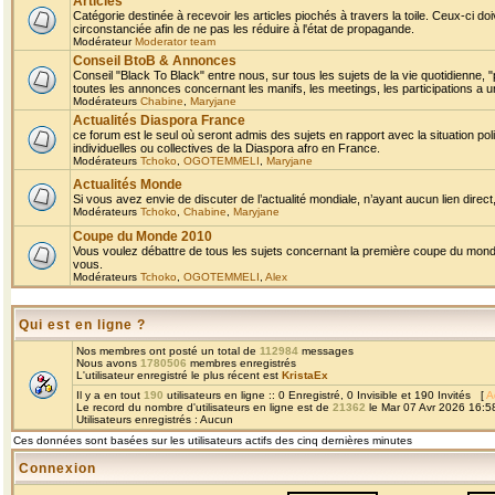
Articles
Catégorie destinée à recevoir les articles piochés à travers la toile. Ceux-ci doi
circonstanciée afin de ne pas les réduire à l'état de propagande.
Modérateur
Moderator team
Conseil BtoB & Annonces
Conseil "Black To Black" entre nous, sur tous les sujets de la vie quotidienne, "
toutes les annonces concernant les manifs, les meetings, les participations a un
Modérateurs
Chabine
,
Maryjane
Actualités Diaspora France
ce forum est le seul où seront admis des sujets en rapport avec la situation pol
individuelles ou collectives de la Diaspora afro en France.
Modérateurs
Tchoko
,
OGOTEMMELI
,
Maryjane
Actualités Monde
Si vous avez envie de discuter de l’actualité mondiale, n’ayant aucun lien direct, 
Modérateurs
Tchoko
,
Chabine
,
Maryjane
Coupe du Monde 2010
Vous voulez débattre de tous les sujets concernant la première coupe du monde 
vous.
Modérateurs
Tchoko
,
OGOTEMMELI
,
Alex
Qui est en ligne ?
Nos membres ont posté un total de
112984
messages
Nous avons
1780506
membres enregistrés
L'utilisateur enregistré le plus récent est
KristaEx
Il y a en tout
190
utilisateurs en ligne :: 0 Enregistré, 0 Invisible et 190 Invités [
A
Le record du nombre d'utilisateurs en ligne est de
21362
le Mar 07 Avr 2026 16:5
Utilisateurs enregistrés : Aucun
Ces données sont basées sur les utilisateurs actifs des cinq dernières minutes
Connexion