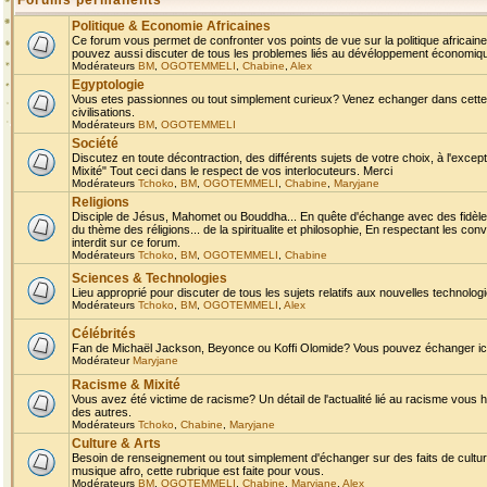
Forums permanents
Politique & Economie Africaines
Ce forum vous permet de confronter vos points de vue sur la politique africaine,
pouvez aussi discuter de tous les problemes liés au dévéloppement économique 
Modérateurs
BM
,
OGOTEMMELI
,
Chabine
,
Alex
Egyptologie
Vous etes passionnes ou tout simplement curieux? Venez echanger dans cette ru
civilisations.
Modérateurs
BM
,
OGOTEMMELI
Société
Discutez en toute décontraction, des différents sujets de votre choix, à l'exce
Mixité" Tout ceci dans le respect de vos interlocuteurs. Merci
Modérateurs
Tchoko
,
BM
,
OGOTEMMELI
,
Chabine
,
Maryjane
Religions
Disciple de Jésus, Mahomet ou Bouddha... En quête d'échange avec des fidèles
du thème des réligions... de la spiritualite et philosophie, En respectant les 
interdit sur ce forum.
Modérateurs
Tchoko
,
BM
,
OGOTEMMELI
,
Chabine
Sciences & Technologies
Lieu approprié pour discuter de tous les sujets relatifs aux nouvelles technolo
Modérateurs
Tchoko
,
BM
,
OGOTEMMELI
,
Alex
Célébrités
Fan de Michaël Jackson, Beyonce ou Koffi Olomide? Vous pouvez échanger ici l
Modérateur
Maryjane
Racisme & Mixité
Vous avez été victime de racisme? Un détail de l'actualité lié au racisme vous 
des autres.
Modérateurs
Tchoko
,
Chabine
,
Maryjane
Culture & Arts
Besoin de renseignement ou tout simplement d'échanger sur des faits de culture,
musique afro, cette rubrique est faite pour vous.
Modérateurs
BM
,
OGOTEMMELI
,
Chabine
,
Maryjane
,
Alex