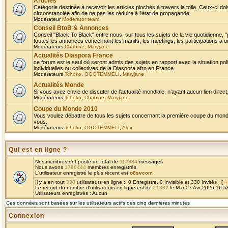
Articles
Catégorie destinée à recevoir les articles piochés à travers la toile. Ceux-ci doi
circonstanciée afin de ne pas les réduire à l'état de propagande.
Modérateur
Moderator team
Conseil BtoB & Annonces
Conseil "Black To Black" entre nous, sur tous les sujets de la vie quotidienne, "
toutes les annonces concernant les manifs, les meetings, les participations a un
Modérateurs
Chabine
,
Maryjane
Actualités Diaspora France
ce forum est le seul où seront admis des sujets en rapport avec la situation pol
individuelles ou collectives de la Diaspora afro en France.
Modérateurs
Tchoko
,
OGOTEMMELI
,
Maryjane
Actualités Monde
Si vous avez envie de discuter de l’actualité mondiale, n’ayant aucun lien direct, 
Modérateurs
Tchoko
,
Chabine
,
Maryjane
Coupe du Monde 2010
Vous voulez débattre de tous les sujets concernant la première coupe du monde 
vous.
Modérateurs
Tchoko
,
OGOTEMMELI
,
Alex
Qui est en ligne ?
Nos membres ont posté un total de
112984
messages
Nous avons
1780444
membres enregistrés
L'utilisateur enregistré le plus récent est
o8svcom
Il y a en tout
330
utilisateurs en ligne :: 0 Enregistré, 0 Invisible et 330 Invités [
A
Le record du nombre d'utilisateurs en ligne est de
21362
le Mar 07 Avr 2026 16:5
Utilisateurs enregistrés : Aucun
Ces données sont basées sur les utilisateurs actifs des cinq dernières minutes
Connexion