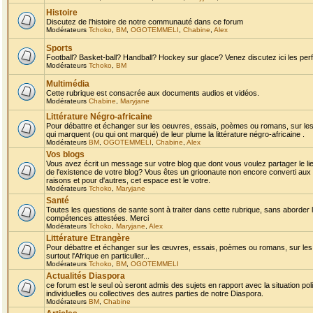
Histoire
Discutez de l'histoire de notre communauté dans ce forum
Modérateurs
Tchoko
,
BM
,
OGOTEMMELI
,
Chabine
,
Alex
Sports
Football? Basket-ball? Handball? Hockey sur glace? Venez discutez ici les perf
Modérateurs
Tchoko
,
BM
Multimédia
Cette rubrique est consacrée aux documents audios et vidéos.
Modérateurs
Chabine
,
Maryjane
Littérature Négro-africaine
Pour débattre et échanger sur les oeuvres, essais, poèmes ou romans, sur les
qui marquent (ou qui ont marqué) de leur plume la littérature négro-africaine .
Modérateurs
BM
,
OGOTEMMELI
,
Chabine
,
Alex
Vos blogs
Vous avez écrit un message sur votre blog que dont vous voulez partager le li
de l'existence de votre blog? Vous êtes un grioonaute non encore converti aux 
raisons et pour d'autres, cet espace est le votre.
Modérateurs
Tchoko
,
Maryjane
Santé
Toutes les questions de sante sont à traiter dans cette rubrique, sans aborder le
compétences attestées. Merci
Modérateurs
Tchoko
,
Maryjane
,
Alex
Littérature Etrangère
Pour débattre et échanger sur les œuvres, essais, poèmes ou romans, sur les
surtout l'Afrique en particulier...
Modérateurs
Tchoko
,
BM
,
OGOTEMMELI
Actualités Diaspora
ce forum est le seul où seront admis des sujets en rapport avec la situation pol
individuelles ou collectives des autres parties de notre Diaspora.
Modérateurs
BM
,
Chabine