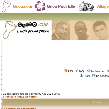
Grioo.com
Grioo Pour Elle
Village
RSS
FAQ
Rechercher
Profil
Se connect
La date/heure actuelle est Ven 07 Aoû 2026 09:50
grioo.com Index du Forum
Forum