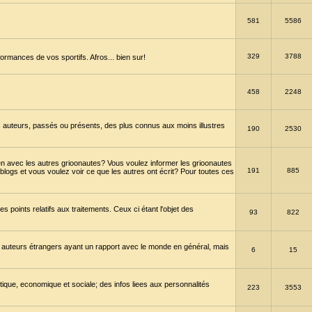
581
5586
329
3788
ormances de vos sportifs. Afros... bien sur!
458
2248
 auteurs, passés ou présents, des plus connus aux moins illustres
190
2530
en avec les autres grioonautes? Vous voulez informer les grioonautes
191
885
blogs et vous voulez voir ce que les autres ont écrit? Pour toutes ces
s points relatifs aux traitements. Ceux ci étant l'objet des
93
822
 auteurs étrangers ayant un rapport avec le monde en général, mais
6
15
itique, economique et sociale; des infos liees aux personnalités
223
3553