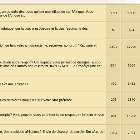
 ou de celle des pays qui ont une influence sur l'Afrique. Vous
1711
17111
de l'Afrique ici.
brique, sur la plus prestigieuse et la plus fascinante des
63
634
ption de faits relevant du racisme, réservés au forum "Racisme et
1507
17990
 d'une autre réligion? Cet espace vous permet de dialoguer autour
304
7299
convictions des autres naturellement. IMPORTANT: Le Prosélytisme est
430
3481
gies et aux sciences
253
2870
es dernières nouvelles sur votre star préférée
horripile? Vous pouvez vous exprimer ici en respectant le point de vue
981
16260
 des traditions africaines? Envie de discuter du dernier film afro, de
1037
7391