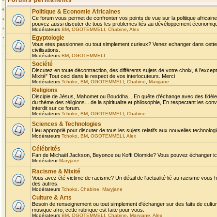
Forums permanents
Politique & Economie Africaines
Ce forum vous permet de confronter vos points de vue sur la politique africaine,
pouvez aussi discuter de tous les problemes liés au dévéloppement économique 
Modérateurs
BM
,
OGOTEMMELI
,
Chabine
,
Alex
Egyptologie
Vous etes passionnes ou tout simplement curieux? Venez echanger dans cette ru
civilisations.
Modérateurs
BM
,
OGOTEMMELI
Société
Discutez en toute décontraction, des différents sujets de votre choix, à l'exce
Mixité" Tout ceci dans le respect de vos interlocuteurs. Merci
Modérateurs
Tchoko
,
BM
,
OGOTEMMELI
,
Chabine
,
Maryjane
Religions
Disciple de Jésus, Mahomet ou Bouddha... En quête d'échange avec des fidèles
du thème des réligions... de la spiritualite et philosophie, En respectant les 
interdit sur ce forum.
Modérateurs
Tchoko
,
BM
,
OGOTEMMELI
,
Chabine
Sciences & Technologies
Lieu approprié pour discuter de tous les sujets relatifs aux nouvelles technolo
Modérateurs
Tchoko
,
BM
,
OGOTEMMELI
,
Alex
Célébrités
Fan de Michaël Jackson, Beyonce ou Koffi Olomide? Vous pouvez échanger ici l
Modérateur
Maryjane
Racisme & Mixité
Vous avez été victime de racisme? Un détail de l'actualité lié au racisme vous 
des autres.
Modérateurs
Tchoko
,
Chabine
,
Maryjane
Culture & Arts
Besoin de renseignement ou tout simplement d'échanger sur des faits de culture,
musique afro, cette rubrique est faite pour vous.
Modérateurs
BM
,
OGOTEMMELI
,
Chabine
,
Maryjane
,
Alex