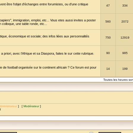
vent être l'objet d'échanges entre forumistes, ou d'une critique
47
334
papiers", immigration, emploi, etc... Vous etes aussi invites a poster
560
2072
 colloque, une table ronde, etc...
itique, économique et sociale; des infos liées aux personnalités
750
12919
90
985
a priori, avec l’Afrique et sa Diaspora, faites le sur cette rubrique.
de football organisée sur le continent africain ? Ce forum est pour
14
199
Toutes les heures so
dministrateur
] [
Modérateur
]
8