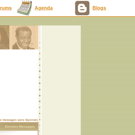
rums
Agenda
Blogs
les messages sans réponses
s
Derniers Messages