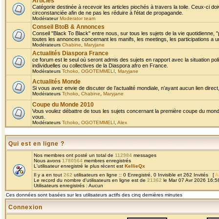
Articles
Catégorie destinée à recevoir les articles piochés à travers la toile. Ceux-ci doi
circonstanciée afin de ne pas les réduire à l'état de propagande.
Modérateur
Moderator team
Conseil BtoB & Annonces
Conseil "Black To Black" entre nous, sur tous les sujets de la vie quotidienne, "
toutes les annonces concernant les manifs, les meetings, les participations a un
Modérateurs
Chabine
,
Maryjane
Actualités Diaspora France
ce forum est le seul où seront admis des sujets en rapport avec la situation pol
individuelles ou collectives de la Diaspora afro en France.
Modérateurs
Tchoko
,
OGOTEMMELI
,
Maryjane
Actualités Monde
Si vous avez envie de discuter de l’actualité mondiale, n’ayant aucun lien direct, 
Modérateurs
Tchoko
,
Chabine
,
Maryjane
Coupe du Monde 2010
Vous voulez débattre de tous les sujets concernant la première coupe du monde 
vous.
Modérateurs
Tchoko
,
OGOTEMMELI
,
Alex
Qui est en ligne ?
Nos membres ont posté un total de
112984
messages
Nous avons
1780564
membres enregistrés
L'utilisateur enregistré le plus récent est
KellieQx
Il y a en tout
262
utilisateurs en ligne :: 0 Enregistré, 0 Invisible et 262 Invités [
A
Le record du nombre d'utilisateurs en ligne est de
21362
le Mar 07 Avr 2026 16:5
Utilisateurs enregistrés : Aucun
Ces données sont basées sur les utilisateurs actifs des cinq dernières minutes
Connexion