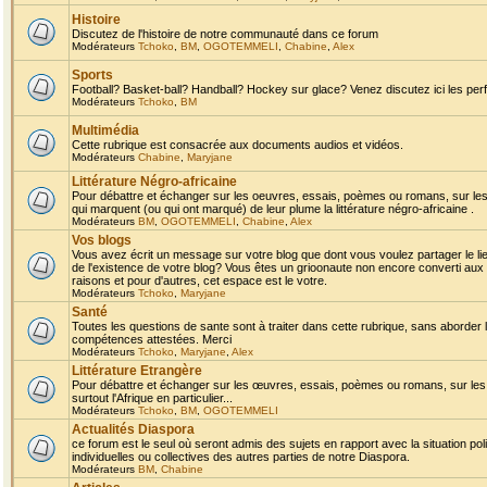
Histoire
Discutez de l'histoire de notre communauté dans ce forum
Modérateurs
Tchoko
,
BM
,
OGOTEMMELI
,
Chabine
,
Alex
Sports
Football? Basket-ball? Handball? Hockey sur glace? Venez discutez ici les perf
Modérateurs
Tchoko
,
BM
Multimédia
Cette rubrique est consacrée aux documents audios et vidéos.
Modérateurs
Chabine
,
Maryjane
Littérature Négro-africaine
Pour débattre et échanger sur les oeuvres, essais, poèmes ou romans, sur les
qui marquent (ou qui ont marqué) de leur plume la littérature négro-africaine .
Modérateurs
BM
,
OGOTEMMELI
,
Chabine
,
Alex
Vos blogs
Vous avez écrit un message sur votre blog que dont vous voulez partager le li
de l'existence de votre blog? Vous êtes un grioonaute non encore converti aux 
raisons et pour d'autres, cet espace est le votre.
Modérateurs
Tchoko
,
Maryjane
Santé
Toutes les questions de sante sont à traiter dans cette rubrique, sans aborder le
compétences attestées. Merci
Modérateurs
Tchoko
,
Maryjane
,
Alex
Littérature Etrangère
Pour débattre et échanger sur les œuvres, essais, poèmes ou romans, sur les
surtout l'Afrique en particulier...
Modérateurs
Tchoko
,
BM
,
OGOTEMMELI
Actualités Diaspora
ce forum est le seul où seront admis des sujets en rapport avec la situation pol
individuelles ou collectives des autres parties de notre Diaspora.
Modérateurs
BM
,
Chabine