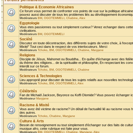
Forums permanents
Politique & Economie Africaines
Ce forum vous permet de confronter vos points de vue sur la politique africaine,
pouvez aussi discuter de tous les problemes liés au dévéloppement économique 
Modérateurs
BM
,
OGOTEMMELI
,
Chabine
,
Alex
Egyptologie
Vous etes passionnes ou tout simplement curieux? Venez echanger dans cette ru
civilisations.
Modérateurs
BM
,
OGOTEMMELI
Société
Discutez en toute décontraction, des différents sujets de votre choix, à l'exce
Mixité" Tout ceci dans le respect de vos interlocuteurs. Merci
Modérateurs
Tchoko
,
BM
,
OGOTEMMELI
,
Chabine
,
Maryjane
Religions
Disciple de Jésus, Mahomet ou Bouddha... En quête d'échange avec des fidèles
du thème des réligions... de la spiritualite et philosophie, En respectant les 
interdit sur ce forum.
Modérateurs
Tchoko
,
BM
,
OGOTEMMELI
,
Chabine
Sciences & Technologies
Lieu approprié pour discuter de tous les sujets relatifs aux nouvelles technolo
Modérateurs
Tchoko
,
BM
,
OGOTEMMELI
,
Alex
Célébrités
Fan de Michaël Jackson, Beyonce ou Koffi Olomide? Vous pouvez échanger ici l
Modérateur
Maryjane
Racisme & Mixité
Vous avez été victime de racisme? Un détail de l'actualité lié au racisme vous 
des autres.
Modérateurs
Tchoko
,
Chabine
,
Maryjane
Culture & Arts
Besoin de renseignement ou tout simplement d'échanger sur des faits de culture,
musique afro, cette rubrique est faite pour vous.
Modérateurs
BM
,
OGOTEMMELI
,
Chabine
,
Maryjane
,
Alex