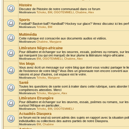
Histoire
Discutez de l'histoire de notre communauté dans ce forum
Modérateurs
Tchoko
,
BM
,
OGOTEMMELI
,
Chabine
,
Alex
Sports
Football? Basket-ball? Handball? Hockey sur glace? Venez discutez ici les perf
Modérateurs
Tchoko
,
BM
Multimédia
Cette rubrique est consacrée aux documents audios et vidéos.
Modérateurs
Chabine
,
Maryjane
Littérature Négro-africaine
Pour débattre et échanger sur les oeuvres, essais, poèmes ou romans, sur les
qui marquent (ou qui ont marqué) de leur plume la littérature négro-africaine .
Modérateurs
BM
,
OGOTEMMELI
,
Chabine
,
Alex
Vos blogs
Vous avez écrit un message sur votre blog que dont vous voulez partager le li
de l'existence de votre blog? Vous êtes un grioonaute non encore converti aux 
raisons et pour d'autres, cet espace est le votre.
Modérateurs
Tchoko
,
Maryjane
Santé
Toutes les questions de sante sont à traiter dans cette rubrique, sans aborder le
compétences attestées. Merci
Modérateurs
Tchoko
,
Maryjane
,
Alex
Littérature Etrangère
Pour débattre et échanger sur les œuvres, essais, poèmes ou romans, sur les
surtout l'Afrique en particulier...
Modérateurs
Tchoko
,
BM
,
OGOTEMMELI
Actualités Diaspora
ce forum est le seul où seront admis des sujets en rapport avec la situation pol
individuelles ou collectives des autres parties de notre Diaspora.
Modérateurs
BM
,
Chabine