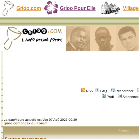
Grioo.com
Grioo Pour Elle
Village
RSS
FAQ
Rechercher
Profil
Se connect
La date/heure actuelle est Ven 07 Aoû 2026 09:36
grioo.com Index du Forum
Forum