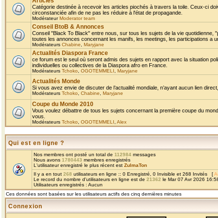
Articles
Catégorie destinée à recevoir les articles piochés à travers la toile. Ceux-ci doi
circonstanciée afin de ne pas les réduire à l'état de propagande.
Modérateur
Moderator team
Conseil BtoB & Annonces
Conseil "Black To Black" entre nous, sur tous les sujets de la vie quotidienne, "
toutes les annonces concernant les manifs, les meetings, les participations a un
Modérateurs
Chabine
,
Maryjane
Actualités Diaspora France
ce forum est le seul où seront admis des sujets en rapport avec la situation pol
individuelles ou collectives de la Diaspora afro en France.
Modérateurs
Tchoko
,
OGOTEMMELI
,
Maryjane
Actualités Monde
Si vous avez envie de discuter de l’actualité mondiale, n’ayant aucun lien direct, 
Modérateurs
Tchoko
,
Chabine
,
Maryjane
Coupe du Monde 2010
Vous voulez débattre de tous les sujets concernant la première coupe du monde 
vous.
Modérateurs
Tchoko
,
OGOTEMMELI
,
Alex
Qui est en ligne ?
Nos membres ont posté un total de
112984
messages
Nous avons
1780443
membres enregistrés
L'utilisateur enregistré le plus récent est
ZulmaTon
Il y a en tout
268
utilisateurs en ligne :: 0 Enregistré, 0 Invisible et 268 Invités [
A
Le record du nombre d'utilisateurs en ligne est de
21362
le Mar 07 Avr 2026 16:5
Utilisateurs enregistrés : Aucun
Ces données sont basées sur les utilisateurs actifs des cinq dernières minutes
Connexion