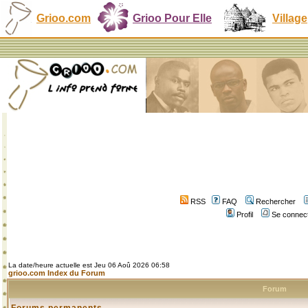
Grioo.com
Grioo Pour Elle
Village
RSS
FAQ
Rechercher
Profil
Se connect
La date/heure actuelle est Jeu 06 Aoû 2026 06:58
grioo.com Index du Forum
Forum