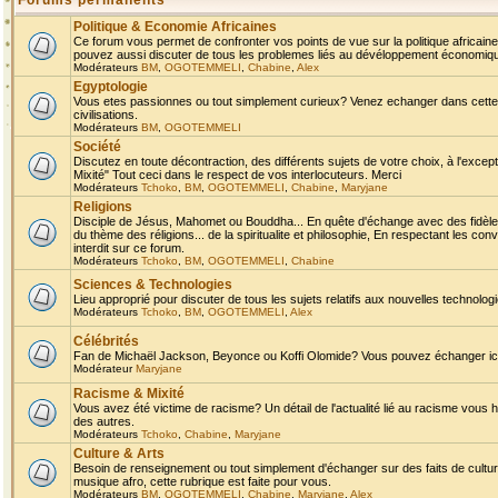
Forums permanents
Politique & Economie Africaines
Ce forum vous permet de confronter vos points de vue sur la politique africaine,
pouvez aussi discuter de tous les problemes liés au dévéloppement économique 
Modérateurs
BM
,
OGOTEMMELI
,
Chabine
,
Alex
Egyptologie
Vous etes passionnes ou tout simplement curieux? Venez echanger dans cette ru
civilisations.
Modérateurs
BM
,
OGOTEMMELI
Société
Discutez en toute décontraction, des différents sujets de votre choix, à l'exce
Mixité" Tout ceci dans le respect de vos interlocuteurs. Merci
Modérateurs
Tchoko
,
BM
,
OGOTEMMELI
,
Chabine
,
Maryjane
Religions
Disciple de Jésus, Mahomet ou Bouddha... En quête d'échange avec des fidèles
du thème des réligions... de la spiritualite et philosophie, En respectant les 
interdit sur ce forum.
Modérateurs
Tchoko
,
BM
,
OGOTEMMELI
,
Chabine
Sciences & Technologies
Lieu approprié pour discuter de tous les sujets relatifs aux nouvelles technolo
Modérateurs
Tchoko
,
BM
,
OGOTEMMELI
,
Alex
Célébrités
Fan de Michaël Jackson, Beyonce ou Koffi Olomide? Vous pouvez échanger ici l
Modérateur
Maryjane
Racisme & Mixité
Vous avez été victime de racisme? Un détail de l'actualité lié au racisme vous 
des autres.
Modérateurs
Tchoko
,
Chabine
,
Maryjane
Culture & Arts
Besoin de renseignement ou tout simplement d'échanger sur des faits de culture,
musique afro, cette rubrique est faite pour vous.
Modérateurs
BM
,
OGOTEMMELI
,
Chabine
,
Maryjane
,
Alex