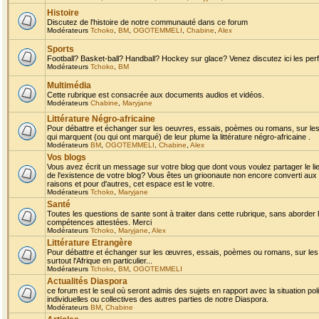
Histoire
Discutez de l'histoire de notre communauté dans ce forum
Modérateurs
Tchoko
,
BM
,
OGOTEMMELI
,
Chabine
,
Alex
Sports
Football? Basket-ball? Handball? Hockey sur glace? Venez discutez ici les perf
Modérateurs
Tchoko
,
BM
Multimédia
Cette rubrique est consacrée aux documents audios et vidéos.
Modérateurs
Chabine
,
Maryjane
Littérature Négro-africaine
Pour débattre et échanger sur les oeuvres, essais, poèmes ou romans, sur les
qui marquent (ou qui ont marqué) de leur plume la littérature négro-africaine .
Modérateurs
BM
,
OGOTEMMELI
,
Chabine
,
Alex
Vos blogs
Vous avez écrit un message sur votre blog que dont vous voulez partager le li
de l'existence de votre blog? Vous êtes un grioonaute non encore converti aux 
raisons et pour d'autres, cet espace est le votre.
Modérateurs
Tchoko
,
Maryjane
Santé
Toutes les questions de sante sont à traiter dans cette rubrique, sans aborder le
compétences attestées. Merci
Modérateurs
Tchoko
,
Maryjane
,
Alex
Littérature Etrangère
Pour débattre et échanger sur les œuvres, essais, poèmes ou romans, sur les
surtout l'Afrique en particulier...
Modérateurs
Tchoko
,
BM
,
OGOTEMMELI
Actualités Diaspora
ce forum est le seul où seront admis des sujets en rapport avec la situation pol
individuelles ou collectives des autres parties de notre Diaspora.
Modérateurs
BM
,
Chabine