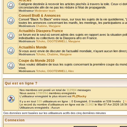
Articles
Catégorie destinée à recevoir les articles piochés à travers la toile. Ceux-ci doi
circonstanciée afin de ne pas les réduire à l'état de propagande.
Modérateur
Moderator team
Conseil BtoB & Annonces
Conseil "Black To Black" entre nous, sur tous les sujets de la vie quotidienne, "
toutes les annonces concernant les manifs, les meetings, les participations a un
Modérateurs
Chabine
,
Maryjane
Actualités Diaspora France
ce forum est le seul où seront admis des sujets en rapport avec la situation pol
individuelles ou collectives de la Diaspora afro en France.
Modérateurs
Tchoko
,
OGOTEMMELI
,
Maryjane
Actualités Monde
Si vous avez envie de discuter de l’actualité mondiale, n’ayant aucun lien direct, 
Modérateurs
Tchoko
,
Chabine
,
Maryjane
Coupe du Monde 2010
Vous voulez débattre de tous les sujets concernant la première coupe du monde 
vous.
Modérateurs
Tchoko
,
OGOTEMMELI
,
Alex
Qui est en ligne ?
Nos membres ont posté un total de
112984
messages
Nous avons
1780354
membres enregistrés
L'utilisateur enregistré le plus récent est
PLZRocky
Il y a en tout
539
utilisateurs en ligne :: 0 Enregistré, 0 Invisible et 539 Invités [
A
Le record du nombre d'utilisateurs en ligne est de
21362
le Mar 07 Avr 2026 16:5
Utilisateurs enregistrés : Aucun
Ces données sont basées sur les utilisateurs actifs des cinq dernières minutes
Connexion