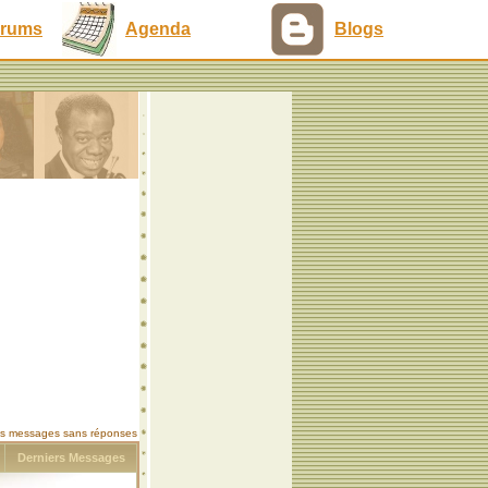
rums
Agenda
Blogs
les messages sans réponses
s
Derniers Messages