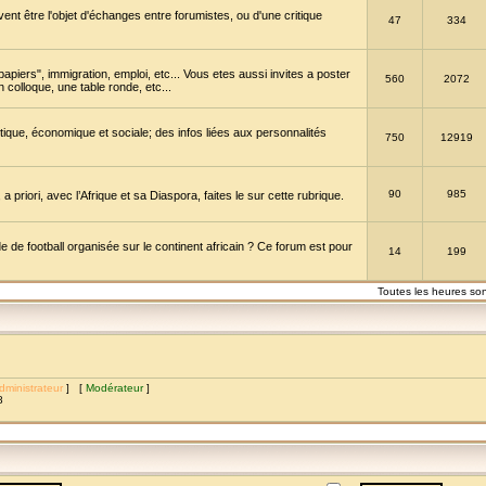
vent être l'objet d'échanges entre forumistes, ou d'une critique
47
334
papiers", immigration, emploi, etc... Vous etes aussi invites a poster
560
2072
 colloque, une table ronde, etc...
itique, économique et sociale; des infos liées aux personnalités
750
12919
90
985
a priori, avec l’Afrique et sa Diaspora, faites le sur cette rubrique.
de football organisée sur le continent africain ? Ce forum est pour
14
199
Toutes les heures so
dministrateur
] [
Modérateur
]
8