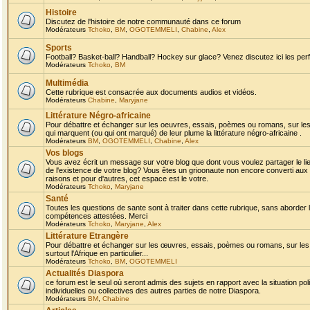
Histoire
Discutez de l'histoire de notre communauté dans ce forum
Modérateurs
Tchoko
,
BM
,
OGOTEMMELI
,
Chabine
,
Alex
Sports
Football? Basket-ball? Handball? Hockey sur glace? Venez discutez ici les perf
Modérateurs
Tchoko
,
BM
Multimédia
Cette rubrique est consacrée aux documents audios et vidéos.
Modérateurs
Chabine
,
Maryjane
Littérature Négro-africaine
Pour débattre et échanger sur les oeuvres, essais, poèmes ou romans, sur les
qui marquent (ou qui ont marqué) de leur plume la littérature négro-africaine .
Modérateurs
BM
,
OGOTEMMELI
,
Chabine
,
Alex
Vos blogs
Vous avez écrit un message sur votre blog que dont vous voulez partager le li
de l'existence de votre blog? Vous êtes un grioonaute non encore converti aux 
raisons et pour d'autres, cet espace est le votre.
Modérateurs
Tchoko
,
Maryjane
Santé
Toutes les questions de sante sont à traiter dans cette rubrique, sans aborder le
compétences attestées. Merci
Modérateurs
Tchoko
,
Maryjane
,
Alex
Littérature Etrangère
Pour débattre et échanger sur les œuvres, essais, poèmes ou romans, sur les
surtout l'Afrique en particulier...
Modérateurs
Tchoko
,
BM
,
OGOTEMMELI
Actualités Diaspora
ce forum est le seul où seront admis des sujets en rapport avec la situation pol
individuelles ou collectives des autres parties de notre Diaspora.
Modérateurs
BM
,
Chabine