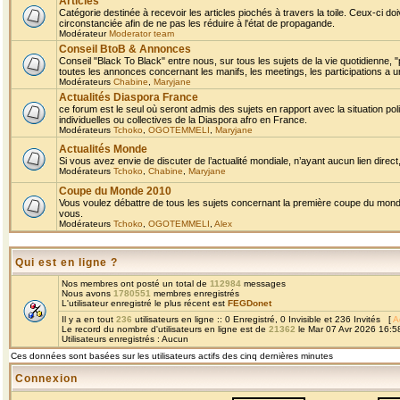
Articles
Catégorie destinée à recevoir les articles piochés à travers la toile. Ceux-ci doi
circonstanciée afin de ne pas les réduire à l'état de propagande.
Modérateur
Moderator team
Conseil BtoB & Annonces
Conseil "Black To Black" entre nous, sur tous les sujets de la vie quotidienne, "
toutes les annonces concernant les manifs, les meetings, les participations a un
Modérateurs
Chabine
,
Maryjane
Actualités Diaspora France
ce forum est le seul où seront admis des sujets en rapport avec la situation pol
individuelles ou collectives de la Diaspora afro en France.
Modérateurs
Tchoko
,
OGOTEMMELI
,
Maryjane
Actualités Monde
Si vous avez envie de discuter de l’actualité mondiale, n’ayant aucun lien direct, 
Modérateurs
Tchoko
,
Chabine
,
Maryjane
Coupe du Monde 2010
Vous voulez débattre de tous les sujets concernant la première coupe du monde 
vous.
Modérateurs
Tchoko
,
OGOTEMMELI
,
Alex
Qui est en ligne ?
Nos membres ont posté un total de
112984
messages
Nous avons
1780551
membres enregistrés
L'utilisateur enregistré le plus récent est
FEGDonet
Il y a en tout
236
utilisateurs en ligne :: 0 Enregistré, 0 Invisible et 236 Invités [
A
Le record du nombre d'utilisateurs en ligne est de
21362
le Mar 07 Avr 2026 16:5
Utilisateurs enregistrés : Aucun
Ces données sont basées sur les utilisateurs actifs des cinq dernières minutes
Connexion