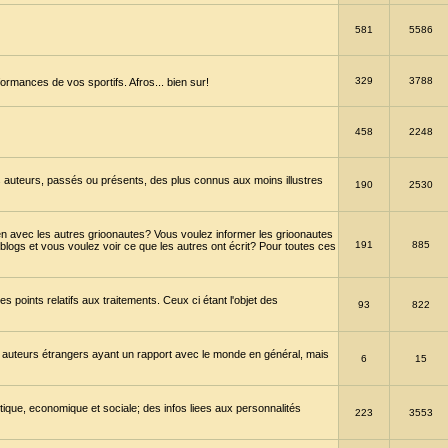
581
5586
329
3788
ormances de vos sportifs. Afros... bien sur!
458
2248
 auteurs, passés ou présents, des plus connus aux moins illustres
190
2530
en avec les autres grioonautes? Vous voulez informer les grioonautes
191
885
blogs et vous voulez voir ce que les autres ont écrit? Pour toutes ces
s points relatifs aux traitements. Ceux ci étant l'objet des
93
822
 auteurs étrangers ayant un rapport avec le monde en général, mais
6
15
itique, economique et sociale; des infos liees aux personnalités
223
3553