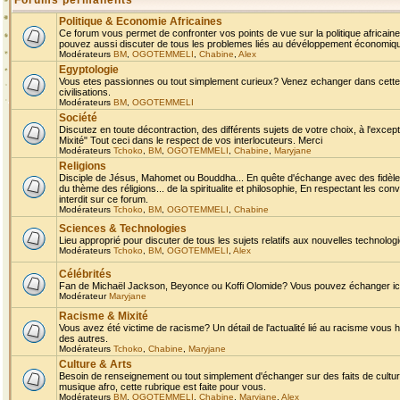
Forums permanents
Politique & Economie Africaines
Ce forum vous permet de confronter vos points de vue sur la politique africaine,
pouvez aussi discuter de tous les problemes liés au dévéloppement économique 
Modérateurs
BM
,
OGOTEMMELI
,
Chabine
,
Alex
Egyptologie
Vous etes passionnes ou tout simplement curieux? Venez echanger dans cette ru
civilisations.
Modérateurs
BM
,
OGOTEMMELI
Société
Discutez en toute décontraction, des différents sujets de votre choix, à l'exce
Mixité" Tout ceci dans le respect de vos interlocuteurs. Merci
Modérateurs
Tchoko
,
BM
,
OGOTEMMELI
,
Chabine
,
Maryjane
Religions
Disciple de Jésus, Mahomet ou Bouddha... En quête d'échange avec des fidèles
du thème des réligions... de la spiritualite et philosophie, En respectant les 
interdit sur ce forum.
Modérateurs
Tchoko
,
BM
,
OGOTEMMELI
,
Chabine
Sciences & Technologies
Lieu approprié pour discuter de tous les sujets relatifs aux nouvelles technolo
Modérateurs
Tchoko
,
BM
,
OGOTEMMELI
,
Alex
Célébrités
Fan de Michaël Jackson, Beyonce ou Koffi Olomide? Vous pouvez échanger ici l
Modérateur
Maryjane
Racisme & Mixité
Vous avez été victime de racisme? Un détail de l'actualité lié au racisme vous 
des autres.
Modérateurs
Tchoko
,
Chabine
,
Maryjane
Culture & Arts
Besoin de renseignement ou tout simplement d'échanger sur des faits de culture,
musique afro, cette rubrique est faite pour vous.
Modérateurs
BM
,
OGOTEMMELI
,
Chabine
,
Maryjane
,
Alex