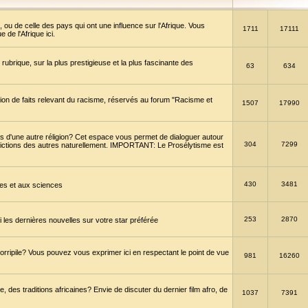
 ou de celle des pays qui ont une influence sur l'Afrique. Vous
1711
17111
de l'Afrique ici.
brique, sur la plus prestigieuse et la plus fascinante des
63
634
ption de faits relevant du racisme, réservés au forum "Racisme et
1507
17990
 d'une autre réligion? Cet espace vous permet de dialoguer autour
304
7299
convictions des autres naturellement. IMPORTANT: Le Prosélytisme est
430
3481
gies et aux sciences
253
2870
es dernières nouvelles sur votre star préférée
horripile? Vous pouvez vous exprimer ici en respectant le point de vue
981
16260
 des traditions africaines? Envie de discuter du dernier film afro, de
1037
7391