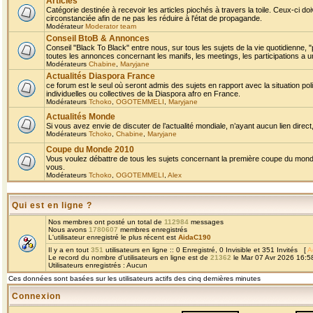
Articles
Catégorie destinée à recevoir les articles piochés à travers la toile. Ceux-ci doi
circonstanciée afin de ne pas les réduire à l'état de propagande.
Modérateur
Moderator team
Conseil BtoB & Annonces
Conseil "Black To Black" entre nous, sur tous les sujets de la vie quotidienne, "
toutes les annonces concernant les manifs, les meetings, les participations a un
Modérateurs
Chabine
,
Maryjane
Actualités Diaspora France
ce forum est le seul où seront admis des sujets en rapport avec la situation pol
individuelles ou collectives de la Diaspora afro en France.
Modérateurs
Tchoko
,
OGOTEMMELI
,
Maryjane
Actualités Monde
Si vous avez envie de discuter de l’actualité mondiale, n’ayant aucun lien direct, 
Modérateurs
Tchoko
,
Chabine
,
Maryjane
Coupe du Monde 2010
Vous voulez débattre de tous les sujets concernant la première coupe du monde 
vous.
Modérateurs
Tchoko
,
OGOTEMMELI
,
Alex
Qui est en ligne ?
Nos membres ont posté un total de
112984
messages
Nous avons
1780607
membres enregistrés
L'utilisateur enregistré le plus récent est
AidaC190
Il y a en tout
351
utilisateurs en ligne :: 0 Enregistré, 0 Invisible et 351 Invités [
A
Le record du nombre d'utilisateurs en ligne est de
21362
le Mar 07 Avr 2026 16:5
Utilisateurs enregistrés : Aucun
Ces données sont basées sur les utilisateurs actifs des cinq dernières minutes
Connexion