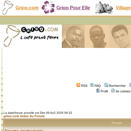
Grioo.com
Grioo Pour Elle
Village
RSS
FAQ
Rechercher
Profil
Se connect
La date/heure actuelle est Dim 09 Aoû 2026 06:32
grioo.com Index du Forum
Forum