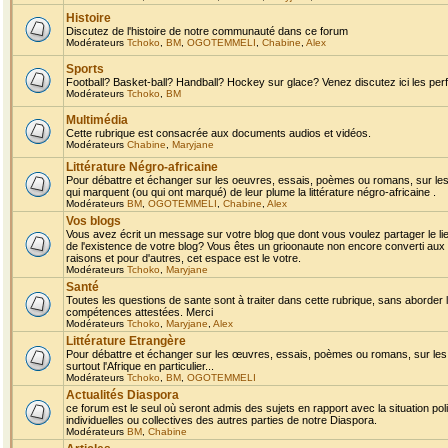
Histoire
Discutez de l'histoire de notre communauté dans ce forum
Modérateurs
Tchoko
,
BM
,
OGOTEMMELI
,
Chabine
,
Alex
Sports
Football? Basket-ball? Handball? Hockey sur glace? Venez discutez ici les perf
Modérateurs
Tchoko
,
BM
Multimédia
Cette rubrique est consacrée aux documents audios et vidéos.
Modérateurs
Chabine
,
Maryjane
Littérature Négro-africaine
Pour débattre et échanger sur les oeuvres, essais, poèmes ou romans, sur les
qui marquent (ou qui ont marqué) de leur plume la littérature négro-africaine .
Modérateurs
BM
,
OGOTEMMELI
,
Chabine
,
Alex
Vos blogs
Vous avez écrit un message sur votre blog que dont vous voulez partager le li
de l'existence de votre blog? Vous êtes un grioonaute non encore converti aux 
raisons et pour d'autres, cet espace est le votre.
Modérateurs
Tchoko
,
Maryjane
Santé
Toutes les questions de sante sont à traiter dans cette rubrique, sans aborder le
compétences attestées. Merci
Modérateurs
Tchoko
,
Maryjane
,
Alex
Littérature Etrangère
Pour débattre et échanger sur les œuvres, essais, poèmes ou romans, sur les
surtout l'Afrique en particulier...
Modérateurs
Tchoko
,
BM
,
OGOTEMMELI
Actualités Diaspora
ce forum est le seul où seront admis des sujets en rapport avec la situation pol
individuelles ou collectives des autres parties de notre Diaspora.
Modérateurs
BM
,
Chabine