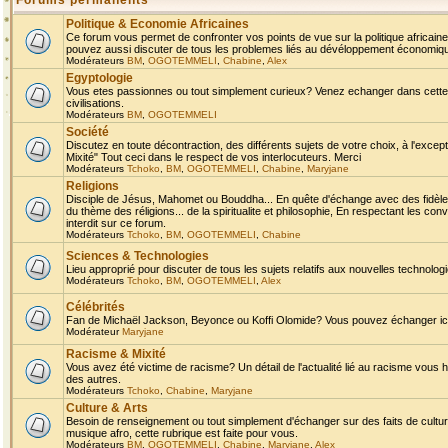
Forums permanents
Politique & Economie Africaines
Ce forum vous permet de confronter vos points de vue sur la politique africaine,
pouvez aussi discuter de tous les problemes liés au dévéloppement économique 
Modérateurs
BM
,
OGOTEMMELI
,
Chabine
,
Alex
Egyptologie
Vous etes passionnes ou tout simplement curieux? Venez echanger dans cette ru
civilisations.
Modérateurs
BM
,
OGOTEMMELI
Société
Discutez en toute décontraction, des différents sujets de votre choix, à l'exce
Mixité" Tout ceci dans le respect de vos interlocuteurs. Merci
Modérateurs
Tchoko
,
BM
,
OGOTEMMELI
,
Chabine
,
Maryjane
Religions
Disciple de Jésus, Mahomet ou Bouddha... En quête d'échange avec des fidèles
du thème des réligions... de la spiritualite et philosophie, En respectant les 
interdit sur ce forum.
Modérateurs
Tchoko
,
BM
,
OGOTEMMELI
,
Chabine
Sciences & Technologies
Lieu approprié pour discuter de tous les sujets relatifs aux nouvelles technolo
Modérateurs
Tchoko
,
BM
,
OGOTEMMELI
,
Alex
Célébrités
Fan de Michaël Jackson, Beyonce ou Koffi Olomide? Vous pouvez échanger ici l
Modérateur
Maryjane
Racisme & Mixité
Vous avez été victime de racisme? Un détail de l'actualité lié au racisme vous 
des autres.
Modérateurs
Tchoko
,
Chabine
,
Maryjane
Culture & Arts
Besoin de renseignement ou tout simplement d'échanger sur des faits de culture,
musique afro, cette rubrique est faite pour vous.
Modérateurs
BM
,
OGOTEMMELI
,
Chabine
,
Maryjane
,
Alex