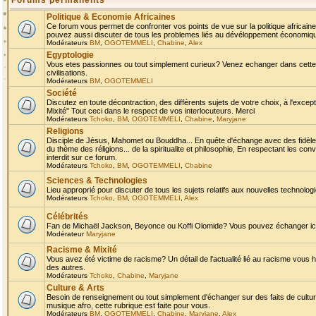
Forums permanents
Politique & Economie Africaines
Ce forum vous permet de confronter vos points de vue sur la politique africaine,
pouvez aussi discuter de tous les problemes liés au dévéloppement économique 
Modérateurs
BM
,
OGOTEMMELI
,
Chabine
,
Alex
Egyptologie
Vous etes passionnes ou tout simplement curieux? Venez echanger dans cette ru
civilisations.
Modérateurs
BM
,
OGOTEMMELI
Société
Discutez en toute décontraction, des différents sujets de votre choix, à l'exce
Mixité" Tout ceci dans le respect de vos interlocuteurs. Merci
Modérateurs
Tchoko
,
BM
,
OGOTEMMELI
,
Chabine
,
Maryjane
Religions
Disciple de Jésus, Mahomet ou Bouddha... En quête d'échange avec des fidèles
du thème des réligions... de la spiritualite et philosophie, En respectant les 
interdit sur ce forum.
Modérateurs
Tchoko
,
BM
,
OGOTEMMELI
,
Chabine
Sciences & Technologies
Lieu approprié pour discuter de tous les sujets relatifs aux nouvelles technolo
Modérateurs
Tchoko
,
BM
,
OGOTEMMELI
,
Alex
Célébrités
Fan de Michaël Jackson, Beyonce ou Koffi Olomide? Vous pouvez échanger ici l
Modérateur
Maryjane
Racisme & Mixité
Vous avez été victime de racisme? Un détail de l'actualité lié au racisme vous 
des autres.
Modérateurs
Tchoko
,
Chabine
,
Maryjane
Culture & Arts
Besoin de renseignement ou tout simplement d'échanger sur des faits de culture,
musique afro, cette rubrique est faite pour vous.
Modérateurs
BM
,
OGOTEMMELI
,
Chabine
,
Maryjane
,
Alex