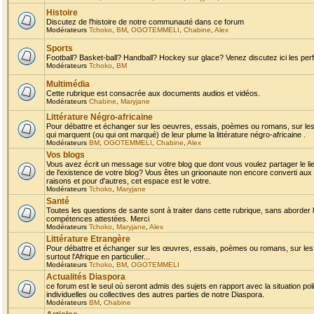
Histoire
Discutez de l'histoire de notre communauté dans ce forum
Modérateurs
Tchoko
,
BM
,
OGOTEMMELI
,
Chabine
,
Alex
Sports
Football? Basket-ball? Handball? Hockey sur glace? Venez discutez ici les perf
Modérateurs
Tchoko
,
BM
Multimédia
Cette rubrique est consacrée aux documents audios et vidéos.
Modérateurs
Chabine
,
Maryjane
Littérature Négro-africaine
Pour débattre et échanger sur les oeuvres, essais, poèmes ou romans, sur les
qui marquent (ou qui ont marqué) de leur plume la littérature négro-africaine .
Modérateurs
BM
,
OGOTEMMELI
,
Chabine
,
Alex
Vos blogs
Vous avez écrit un message sur votre blog que dont vous voulez partager le li
de l'existence de votre blog? Vous êtes un grioonaute non encore converti aux 
raisons et pour d'autres, cet espace est le votre.
Modérateurs
Tchoko
,
Maryjane
Santé
Toutes les questions de sante sont à traiter dans cette rubrique, sans aborder le
compétences attestées. Merci
Modérateurs
Tchoko
,
Maryjane
,
Alex
Littérature Etrangère
Pour débattre et échanger sur les œuvres, essais, poèmes ou romans, sur les
surtout l'Afrique en particulier...
Modérateurs
Tchoko
,
BM
,
OGOTEMMELI
Actualités Diaspora
ce forum est le seul où seront admis des sujets en rapport avec la situation pol
individuelles ou collectives des autres parties de notre Diaspora.
Modérateurs
BM
,
Chabine