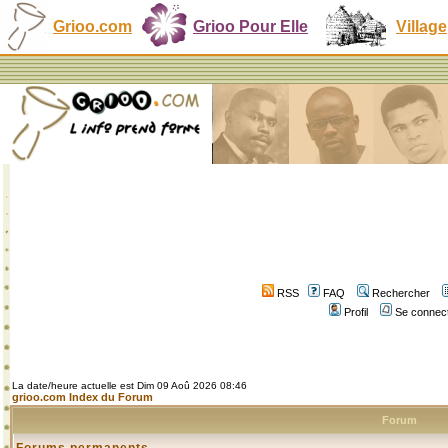
Grioo.com
Grioo Pour Elle
Village
RSS
FAQ
Rechercher
Profil
Se connect
La date/heure actuelle est Dim 09 Aoû 2026 08:46
grioo.com Index du Forum
Forum