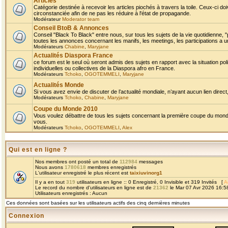
Articles
Catégorie destinée à recevoir les articles piochés à travers la toile. Ceux-ci doi
circonstanciée afin de ne pas les réduire à l'état de propagande.
Modérateur
Moderator team
Conseil BtoB & Annonces
Conseil "Black To Black" entre nous, sur tous les sujets de la vie quotidienne, "
toutes les annonces concernant les manifs, les meetings, les participations a un
Modérateurs
Chabine
,
Maryjane
Actualités Diaspora France
ce forum est le seul où seront admis des sujets en rapport avec la situation pol
individuelles ou collectives de la Diaspora afro en France.
Modérateurs
Tchoko
,
OGOTEMMELI
,
Maryjane
Actualités Monde
Si vous avez envie de discuter de l’actualité mondiale, n’ayant aucun lien direct, 
Modérateurs
Tchoko
,
Chabine
,
Maryjane
Coupe du Monde 2010
Vous voulez débattre de tous les sujets concernant la première coupe du monde 
vous.
Modérateurs
Tchoko
,
OGOTEMMELI
,
Alex
Qui est en ligne ?
Nos membres ont posté un total de
112984
messages
Nous avons
1780618
membres enregistrés
L'utilisateur enregistré le plus récent est
taixiuvinorg1
Il y a en tout
319
utilisateurs en ligne :: 0 Enregistré, 0 Invisible et 319 Invités [
A
Le record du nombre d'utilisateurs en ligne est de
21362
le Mar 07 Avr 2026 16:5
Utilisateurs enregistrés : Aucun
Ces données sont basées sur les utilisateurs actifs des cinq dernières minutes
Connexion