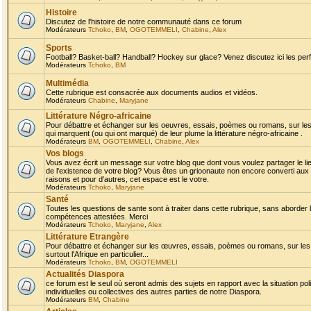
Histoire
Discutez de l'histoire de notre communauté dans ce forum
Modérateurs
Tchoko
,
BM
,
OGOTEMMELI
,
Chabine
,
Alex
Sports
Football? Basket-ball? Handball? Hockey sur glace? Venez discutez ici les perf
Modérateurs
Tchoko
,
BM
Multimédia
Cette rubrique est consacrée aux documents audios et vidéos.
Modérateurs
Chabine
,
Maryjane
Littérature Négro-africaine
Pour débattre et échanger sur les oeuvres, essais, poèmes ou romans, sur les
qui marquent (ou qui ont marqué) de leur plume la littérature négro-africaine .
Modérateurs
BM
,
OGOTEMMELI
,
Chabine
,
Alex
Vos blogs
Vous avez écrit un message sur votre blog que dont vous voulez partager le li
de l'existence de votre blog? Vous êtes un grioonaute non encore converti aux 
raisons et pour d'autres, cet espace est le votre.
Modérateurs
Tchoko
,
Maryjane
Santé
Toutes les questions de sante sont à traiter dans cette rubrique, sans aborder le
compétences attestées. Merci
Modérateurs
Tchoko
,
Maryjane
,
Alex
Littérature Etrangère
Pour débattre et échanger sur les œuvres, essais, poèmes ou romans, sur les
surtout l'Afrique en particulier...
Modérateurs
Tchoko
,
BM
,
OGOTEMMELI
Actualités Diaspora
ce forum est le seul où seront admis des sujets en rapport avec la situation pol
individuelles ou collectives des autres parties de notre Diaspora.
Modérateurs
BM
,
Chabine