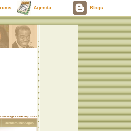
rums
Agenda
Blogs
les messages sans réponses
s
Derniers Messages