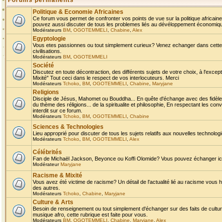
Forums permanents
Politique & Economie Africaines
Ce forum vous permet de confronter vos points de vue sur la politique africaine,
pouvez aussi discuter de tous les problemes liés au dévéloppement économique 
Modérateurs
BM
,
OGOTEMMELI
,
Chabine
,
Alex
Egyptologie
Vous etes passionnes ou tout simplement curieux? Venez echanger dans cette ru
civilisations.
Modérateurs
BM
,
OGOTEMMELI
Société
Discutez en toute décontraction, des différents sujets de votre choix, à l'exce
Mixité" Tout ceci dans le respect de vos interlocuteurs. Merci
Modérateurs
Tchoko
,
BM
,
OGOTEMMELI
,
Chabine
,
Maryjane
Religions
Disciple de Jésus, Mahomet ou Bouddha... En quête d'échange avec des fidèles
du thème des réligions... de la spiritualite et philosophie, En respectant les 
interdit sur ce forum.
Modérateurs
Tchoko
,
BM
,
OGOTEMMELI
,
Chabine
Sciences & Technologies
Lieu approprié pour discuter de tous les sujets relatifs aux nouvelles technolo
Modérateurs
Tchoko
,
BM
,
OGOTEMMELI
,
Alex
Célébrités
Fan de Michaël Jackson, Beyonce ou Koffi Olomide? Vous pouvez échanger ici l
Modérateur
Maryjane
Racisme & Mixité
Vous avez été victime de racisme? Un détail de l'actualité lié au racisme vous 
des autres.
Modérateurs
Tchoko
,
Chabine
,
Maryjane
Culture & Arts
Besoin de renseignement ou tout simplement d'échanger sur des faits de culture,
musique afro, cette rubrique est faite pour vous.
Modérateurs
BM
,
OGOTEMMELI
,
Chabine
,
Maryjane
,
Alex