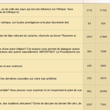
 ou de celle des pays qui ont une influence sur l'Afrique. Vous
1711
17111
de l'Afrique ici.
brique, sur la plus prestigieuse et la plus fascinante des
63
634
ption de faits relevant du racisme, réservés au forum "Racisme et
1507
17990
 d'une autre réligion? Cet espace vous permet de dialoguer autour
304
7299
convictions des autres naturellement. IMPORTANT: Le Prosélytisme est
430
3481
gies et aux sciences
253
2870
es dernières nouvelles sur votre star préférée
horripile? Vous pouvez vous exprimer ici en respectant le point de vue
981
16260
 des traditions africaines? Envie de discuter du dernier film afro, de
1037
7391