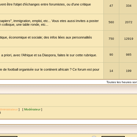
vent être l'objet d'échanges entre forumistes, ou d'une critique
47
334
papiers", immigration, emploi, etc... Vous etes aussi invites a poster
560
2072
 colloque, une table ronde, etc...
itique, économique et sociale; des infos liées aux personnalités
750
12919
90
985
a priori, avec l’Afrique et sa Diaspora, faites le sur cette rubrique.
de football organisée sur le continent africain ? Ce forum est pour
14
199
Toutes les heures so
dministrateur
] [
Modérateur
]
8