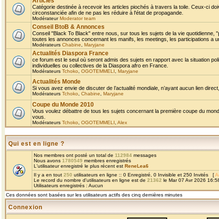
Articles
Catégorie destinée à recevoir les articles piochés à travers la toile. Ceux-ci doi
circonstanciée afin de ne pas les réduire à l'état de propagande.
Modérateur
Moderator team
Conseil BtoB & Annonces
Conseil "Black To Black" entre nous, sur tous les sujets de la vie quotidienne, "
toutes les annonces concernant les manifs, les meetings, les participations a un
Modérateurs
Chabine
,
Maryjane
Actualités Diaspora France
ce forum est le seul où seront admis des sujets en rapport avec la situation pol
individuelles ou collectives de la Diaspora afro en France.
Modérateurs
Tchoko
,
OGOTEMMELI
,
Maryjane
Actualités Monde
Si vous avez envie de discuter de l’actualité mondiale, n’ayant aucun lien direct, 
Modérateurs
Tchoko
,
Chabine
,
Maryjane
Coupe du Monde 2010
Vous voulez débattre de tous les sujets concernant la première coupe du monde 
vous.
Modérateurs
Tchoko
,
OGOTEMMELI
,
Alex
Qui est en ligne ?
Nos membres ont posté un total de
112984
messages
Nous avons
1780549
membres enregistrés
L'utilisateur enregistré le plus récent est
ReneLea6
Il y a en tout
250
utilisateurs en ligne :: 0 Enregistré, 0 Invisible et 250 Invités [
A
Le record du nombre d'utilisateurs en ligne est de
21362
le Mar 07 Avr 2026 16:5
Utilisateurs enregistrés : Aucun
Ces données sont basées sur les utilisateurs actifs des cinq dernières minutes
Connexion