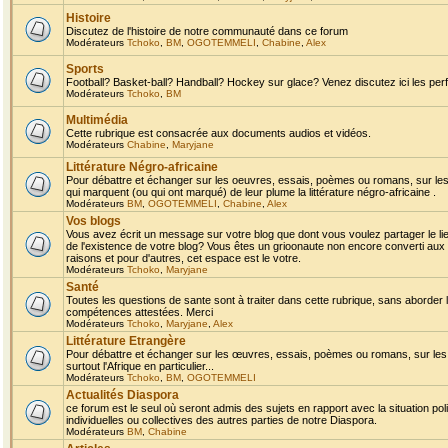
Histoire
Discutez de l'histoire de notre communauté dans ce forum
Modérateurs
Tchoko
,
BM
,
OGOTEMMELI
,
Chabine
,
Alex
Sports
Football? Basket-ball? Handball? Hockey sur glace? Venez discutez ici les perf
Modérateurs
Tchoko
,
BM
Multimédia
Cette rubrique est consacrée aux documents audios et vidéos.
Modérateurs
Chabine
,
Maryjane
Littérature Négro-africaine
Pour débattre et échanger sur les oeuvres, essais, poèmes ou romans, sur les
qui marquent (ou qui ont marqué) de leur plume la littérature négro-africaine .
Modérateurs
BM
,
OGOTEMMELI
,
Chabine
,
Alex
Vos blogs
Vous avez écrit un message sur votre blog que dont vous voulez partager le li
de l'existence de votre blog? Vous êtes un grioonaute non encore converti aux 
raisons et pour d'autres, cet espace est le votre.
Modérateurs
Tchoko
,
Maryjane
Santé
Toutes les questions de sante sont à traiter dans cette rubrique, sans aborder le
compétences attestées. Merci
Modérateurs
Tchoko
,
Maryjane
,
Alex
Littérature Etrangère
Pour débattre et échanger sur les œuvres, essais, poèmes ou romans, sur les
surtout l'Afrique en particulier...
Modérateurs
Tchoko
,
BM
,
OGOTEMMELI
Actualités Diaspora
ce forum est le seul où seront admis des sujets en rapport avec la situation pol
individuelles ou collectives des autres parties de notre Diaspora.
Modérateurs
BM
,
Chabine