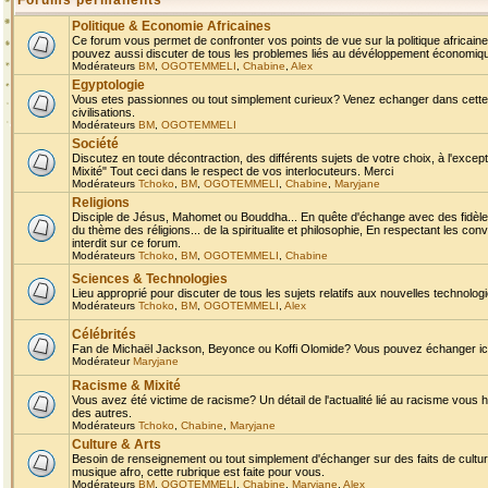
Forums permanents
Politique & Economie Africaines
Ce forum vous permet de confronter vos points de vue sur la politique africaine,
pouvez aussi discuter de tous les problemes liés au dévéloppement économique 
Modérateurs
BM
,
OGOTEMMELI
,
Chabine
,
Alex
Egyptologie
Vous etes passionnes ou tout simplement curieux? Venez echanger dans cette ru
civilisations.
Modérateurs
BM
,
OGOTEMMELI
Société
Discutez en toute décontraction, des différents sujets de votre choix, à l'exce
Mixité" Tout ceci dans le respect de vos interlocuteurs. Merci
Modérateurs
Tchoko
,
BM
,
OGOTEMMELI
,
Chabine
,
Maryjane
Religions
Disciple de Jésus, Mahomet ou Bouddha... En quête d'échange avec des fidèles
du thème des réligions... de la spiritualite et philosophie, En respectant les 
interdit sur ce forum.
Modérateurs
Tchoko
,
BM
,
OGOTEMMELI
,
Chabine
Sciences & Technologies
Lieu approprié pour discuter de tous les sujets relatifs aux nouvelles technolo
Modérateurs
Tchoko
,
BM
,
OGOTEMMELI
,
Alex
Célébrités
Fan de Michaël Jackson, Beyonce ou Koffi Olomide? Vous pouvez échanger ici l
Modérateur
Maryjane
Racisme & Mixité
Vous avez été victime de racisme? Un détail de l'actualité lié au racisme vous 
des autres.
Modérateurs
Tchoko
,
Chabine
,
Maryjane
Culture & Arts
Besoin de renseignement ou tout simplement d'échanger sur des faits de culture,
musique afro, cette rubrique est faite pour vous.
Modérateurs
BM
,
OGOTEMMELI
,
Chabine
,
Maryjane
,
Alex