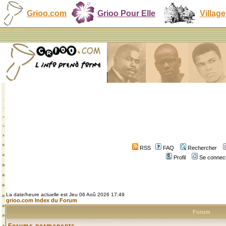
Grioo.com
Grioo Pour Elle
Village
RSS
FAQ
Rechercher
Profil
Se connect
La date/heure actuelle est Jeu 06 Aoû 2026 17:49
grioo.com Index du Forum
Forum