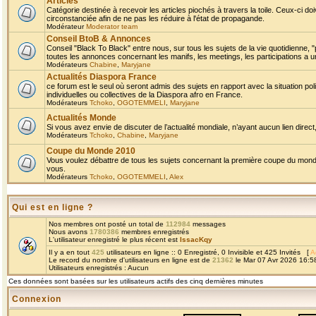
Articles
Catégorie destinée à recevoir les articles piochés à travers la toile. Ceux-ci doi
circonstanciée afin de ne pas les réduire à l'état de propagande.
Modérateur
Moderator team
Conseil BtoB & Annonces
Conseil "Black To Black" entre nous, sur tous les sujets de la vie quotidienne, "
toutes les annonces concernant les manifs, les meetings, les participations a un
Modérateurs
Chabine
,
Maryjane
Actualités Diaspora France
ce forum est le seul où seront admis des sujets en rapport avec la situation pol
individuelles ou collectives de la Diaspora afro en France.
Modérateurs
Tchoko
,
OGOTEMMELI
,
Maryjane
Actualités Monde
Si vous avez envie de discuter de l’actualité mondiale, n’ayant aucun lien direct, 
Modérateurs
Tchoko
,
Chabine
,
Maryjane
Coupe du Monde 2010
Vous voulez débattre de tous les sujets concernant la première coupe du monde 
vous.
Modérateurs
Tchoko
,
OGOTEMMELI
,
Alex
Qui est en ligne ?
Nos membres ont posté un total de
112984
messages
Nous avons
1780386
membres enregistrés
L'utilisateur enregistré le plus récent est
IssacKqy
Il y a en tout
425
utilisateurs en ligne :: 0 Enregistré, 0 Invisible et 425 Invités [
A
Le record du nombre d'utilisateurs en ligne est de
21362
le Mar 07 Avr 2026 16:5
Utilisateurs enregistrés : Aucun
Ces données sont basées sur les utilisateurs actifs des cinq dernières minutes
Connexion