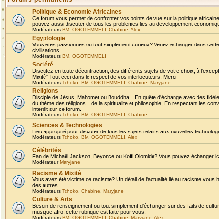
Forums permanents
Politique & Economie Africaines
Ce forum vous permet de confronter vos points de vue sur la politique africaine,
pouvez aussi discuter de tous les problemes liés au dévéloppement économique 
Modérateurs
BM
,
OGOTEMMELI
,
Chabine
,
Alex
Egyptologie
Vous etes passionnes ou tout simplement curieux? Venez echanger dans cette ru
civilisations.
Modérateurs
BM
,
OGOTEMMELI
Société
Discutez en toute décontraction, des différents sujets de votre choix, à l'exce
Mixité" Tout ceci dans le respect de vos interlocuteurs. Merci
Modérateurs
Tchoko
,
BM
,
OGOTEMMELI
,
Chabine
,
Maryjane
Religions
Disciple de Jésus, Mahomet ou Bouddha... En quête d'échange avec des fidèles
du thème des réligions... de la spiritualite et philosophie, En respectant les 
interdit sur ce forum.
Modérateurs
Tchoko
,
BM
,
OGOTEMMELI
,
Chabine
Sciences & Technologies
Lieu approprié pour discuter de tous les sujets relatifs aux nouvelles technolo
Modérateurs
Tchoko
,
BM
,
OGOTEMMELI
,
Alex
Célébrités
Fan de Michaël Jackson, Beyonce ou Koffi Olomide? Vous pouvez échanger ici l
Modérateur
Maryjane
Racisme & Mixité
Vous avez été victime de racisme? Un détail de l'actualité lié au racisme vous 
des autres.
Modérateurs
Tchoko
,
Chabine
,
Maryjane
Culture & Arts
Besoin de renseignement ou tout simplement d'échanger sur des faits de culture,
musique afro, cette rubrique est faite pour vous.
Modérateurs
BM
,
OGOTEMMELI
,
Chabine
,
Maryjane
,
Alex