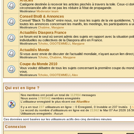
Articles
Catégorie destinée à recevoir les articles piochés à travers la toile. Ceux-ci doi
circonstanciée afin de ne pas les réduire à l'état de propagande.
Modérateur
Moderator team
Conseil BtoB & Annonces
Conseil "Black To Black" entre nous, sur tous les sujets de la vie quotidienne, "
toutes les annonces concernant les manifs, les meetings, les participations a un
Modérateurs
Chabine
,
Maryjane
Actualités Diaspora France
ce forum est le seul où seront admis des sujets en rapport avec la situation pol
individuelles ou collectives de la Diaspora afro en France.
Modérateurs
Tchoko
,
OGOTEMMELI
,
Maryjane
Actualités Monde
Si vous avez envie de discuter de l’actualité mondiale, n’ayant aucun lien direct, 
Modérateurs
Tchoko
,
Chabine
,
Maryjane
Coupe du Monde 2010
Vous voulez débattre de tous les sujets concernant la première coupe du monde 
vous.
Modérateurs
Tchoko
,
OGOTEMMELI
,
Alex
Qui est en ligne ?
Nos membres ont posté un total de
112984
messages
Nous avons
1780542
membres enregistrés
L'utilisateur enregistré le plus récent est
AllanMcv
Il y a en tout
237
utilisateurs en ligne :: 0 Enregistré, 0 Invisible et 237 Invités [
A
Le record du nombre d'utilisateurs en ligne est de
21362
le Mar 07 Avr 2026 16:5
Utilisateurs enregistrés : Aucun
Ces données sont basées sur les utilisateurs actifs des cinq dernières minutes
Connexion