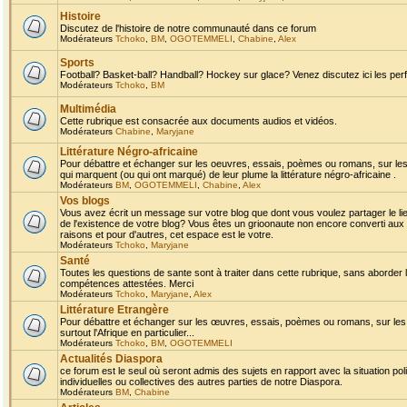
Histoire
Discutez de l'histoire de notre communauté dans ce forum
Modérateurs
Tchoko
,
BM
,
OGOTEMMELI
,
Chabine
,
Alex
Sports
Football? Basket-ball? Handball? Hockey sur glace? Venez discutez ici les perf
Modérateurs
Tchoko
,
BM
Multimédia
Cette rubrique est consacrée aux documents audios et vidéos.
Modérateurs
Chabine
,
Maryjane
Littérature Négro-africaine
Pour débattre et échanger sur les oeuvres, essais, poèmes ou romans, sur les
qui marquent (ou qui ont marqué) de leur plume la littérature négro-africaine .
Modérateurs
BM
,
OGOTEMMELI
,
Chabine
,
Alex
Vos blogs
Vous avez écrit un message sur votre blog que dont vous voulez partager le li
de l'existence de votre blog? Vous êtes un grioonaute non encore converti aux 
raisons et pour d'autres, cet espace est le votre.
Modérateurs
Tchoko
,
Maryjane
Santé
Toutes les questions de sante sont à traiter dans cette rubrique, sans aborder le
compétences attestées. Merci
Modérateurs
Tchoko
,
Maryjane
,
Alex
Littérature Etrangère
Pour débattre et échanger sur les œuvres, essais, poèmes ou romans, sur les
surtout l'Afrique en particulier...
Modérateurs
Tchoko
,
BM
,
OGOTEMMELI
Actualités Diaspora
ce forum est le seul où seront admis des sujets en rapport avec la situation pol
individuelles ou collectives des autres parties de notre Diaspora.
Modérateurs
BM
,
Chabine