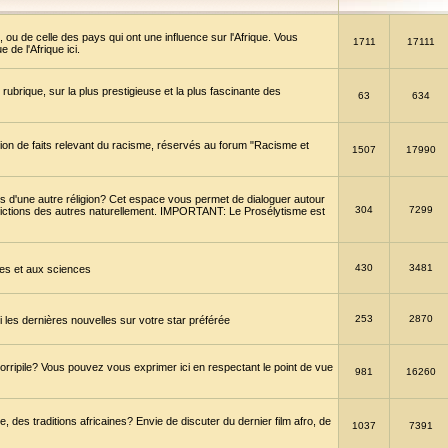
 ou de celle des pays qui ont une influence sur l'Afrique. Vous
1711
17111
de l'Afrique ici.
brique, sur la plus prestigieuse et la plus fascinante des
63
634
ption de faits relevant du racisme, réservés au forum "Racisme et
1507
17990
 d'une autre réligion? Cet espace vous permet de dialoguer autour
304
7299
convictions des autres naturellement. IMPORTANT: Le Prosélytisme est
430
3481
gies et aux sciences
253
2870
es dernières nouvelles sur votre star préférée
horripile? Vous pouvez vous exprimer ici en respectant le point de vue
981
16260
 des traditions africaines? Envie de discuter du dernier film afro, de
1037
7391