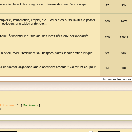
vent être l'objet d'échanges entre forumistes, ou d'une critique
47
334
papiers", immigration, emploi, etc... Vous etes aussi invites a poster
560
2072
 colloque, une table ronde, etc...
itique, économique et sociale; des infos liées aux personnalités
750
12919
90
985
a priori, avec l’Afrique et sa Diaspora, faites le sur cette rubrique.
de football organisée sur le continent africain ? Ce forum est pour
14
199
Toutes les heures so
ministrateur
] [
Modérateur
]
8