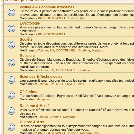
Forums permanents
Politique & Economie Africaines
Ce forum vous permet de confronter vos points de vue sur la politique africaine,
pouvez aussi discuter de tous les problemes liés au dévéloppement économique 
Modérateurs
BM
,
OGOTEMMELI
,
Chabine
,
Alex
Egyptologie
Vous etes passionnes ou tout simplement curieux? Venez echanger dans cette ru
civilisations.
Modérateurs
BM
,
OGOTEMMELI
Société
Discutez en toute décontraction, des différents sujets de votre choix, à l'exce
Mixité" Tout ceci dans le respect de vos interlocuteurs. Merci
Modérateurs
Tchoko
,
BM
,
OGOTEMMELI
,
Chabine
,
Maryjane
Religions
Disciple de Jésus, Mahomet ou Bouddha... En quête d'échange avec des fidèles
du thème des réligions... de la spiritualite et philosophie, En respectant les 
interdit sur ce forum.
Modérateurs
Tchoko
,
BM
,
OGOTEMMELI
,
Chabine
Sciences & Technologies
Lieu approprié pour discuter de tous les sujets relatifs aux nouvelles technolo
Modérateurs
Tchoko
,
BM
,
OGOTEMMELI
,
Alex
Célébrités
Fan de Michaël Jackson, Beyonce ou Koffi Olomide? Vous pouvez échanger ici l
Modérateur
Maryjane
Racisme & Mixité
Vous avez été victime de racisme? Un détail de l'actualité lié au racisme vous 
des autres.
Modérateurs
Tchoko
,
Chabine
,
Maryjane
Culture & Arts
Besoin de renseignement ou tout simplement d'échanger sur des faits de culture,
musique afro, cette rubrique est faite pour vous.
Modérateurs
BM
,
OGOTEMMELI
,
Chabine
,
Maryjane
,
Alex