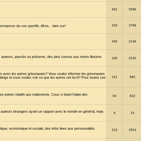
581
5586
329
3788
ormances de vos sportifs. Afros... bien sur!
458
2248
 auteurs, passés ou présents, des plus connus aux moins illustres
190
2530
en avec les autres grioonautes? Vous voulez informer les grioonautes
191
885
blogs et vous voulez voir ce que les autres ont écrit? Pour toutes ces
s points relatifs aux traitements. Ceux ci étant l'objet des
93
822
 auteurs étrangers ayant un rapport avec le monde en général, mais
6
15
itique, economique et sociale; des infos liees aux personnalités
223
3553