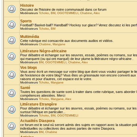
Histoire
Discutez de l'histoire de notre communauté dans ce forum
Modérateurs
Tchoko
,
BM
,
OGOTEMMELI
,
Chabine
,
Alex
Sports
Football? Basket-ball? Handball? Hockey sur glace? Venez discutez ici les perf
Modérateurs
Tchoko
,
BM
Multimédia
Cette rubrique est consacrée aux documents audios et vidéos.
Modérateurs
Chabine
,
Maryjane
Littérature Négro-africaine
Pour débattre et échanger sur les oeuvres, essais, poèmes ou romans, sur les
qui marquent (ou qui ont marqué) de leur plume la littérature négro-africaine .
Modérateurs
BM
,
OGOTEMMELI
,
Chabine
,
Alex
Vos blogs
Vous avez écrit un message sur votre blog que dont vous voulez partager le li
de l'existence de votre blog? Vous êtes un grioonaute non encore converti aux 
raisons et pour d'autres, cet espace est le votre.
Modérateurs
Tchoko
,
Maryjane
Santé
Toutes les questions de sante sont à traiter dans cette rubrique, sans aborder le
compétences attestées. Merci
Modérateurs
Tchoko
,
Maryjane
,
Alex
Littérature Etrangère
Pour débattre et échanger sur les œuvres, essais, poèmes ou romans, sur les
surtout l'Afrique en particulier...
Modérateurs
Tchoko
,
BM
,
OGOTEMMELI
Actualités Diaspora
ce forum est le seul où seront admis des sujets en rapport avec la situation pol
individuelles ou collectives des autres parties de notre Diaspora.
Modérateurs
BM
,
Chabine