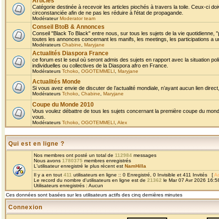
Articles
Catégorie destinée à recevoir les articles piochés à travers la toile. Ceux-ci doi
circonstanciée afin de ne pas les réduire à l'état de propagande.
Modérateur
Moderator team
Conseil BtoB & Annonces
Conseil "Black To Black" entre nous, sur tous les sujets de la vie quotidienne, "
toutes les annonces concernant les manifs, les meetings, les participations a un
Modérateurs
Chabine
,
Maryjane
Actualités Diaspora France
ce forum est le seul où seront admis des sujets en rapport avec la situation pol
individuelles ou collectives de la Diaspora afro en France.
Modérateurs
Tchoko
,
OGOTEMMELI
,
Maryjane
Actualités Monde
Si vous avez envie de discuter de l’actualité mondiale, n’ayant aucun lien direct, 
Modérateurs
Tchoko
,
Chabine
,
Maryjane
Coupe du Monde 2010
Vous voulez débattre de tous les sujets concernant la première coupe du monde 
vous.
Modérateurs
Tchoko
,
OGOTEMMELI
,
Alex
Qui est en ligne ?
Nos membres ont posté un total de
112984
messages
Nous avons
1780375
membres enregistrés
L'utilisateur enregistré le plus récent est
NamHilla
Il y a en tout
411
utilisateurs en ligne :: 0 Enregistré, 0 Invisible et 411 Invités [
Ad
Le record du nombre d'utilisateurs en ligne est de
21362
le Mar 07 Avr 2026 16:5
Utilisateurs enregistrés : Aucun
Ces données sont basées sur les utilisateurs actifs des cinq dernières minutes
Connexion