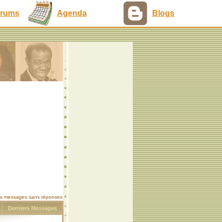
rums
Agenda
Blogs
les messages sans réponses
s
Derniers Messages