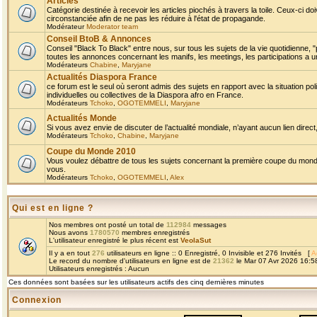
Articles
Catégorie destinée à recevoir les articles piochés à travers la toile. Ceux-ci doi
circonstanciée afin de ne pas les réduire à l'état de propagande.
Modérateur
Moderator team
Conseil BtoB & Annonces
Conseil "Black To Black" entre nous, sur tous les sujets de la vie quotidienne, "
toutes les annonces concernant les manifs, les meetings, les participations a un
Modérateurs
Chabine
,
Maryjane
Actualités Diaspora France
ce forum est le seul où seront admis des sujets en rapport avec la situation pol
individuelles ou collectives de la Diaspora afro en France.
Modérateurs
Tchoko
,
OGOTEMMELI
,
Maryjane
Actualités Monde
Si vous avez envie de discuter de l’actualité mondiale, n’ayant aucun lien direct, 
Modérateurs
Tchoko
,
Chabine
,
Maryjane
Coupe du Monde 2010
Vous voulez débattre de tous les sujets concernant la première coupe du monde 
vous.
Modérateurs
Tchoko
,
OGOTEMMELI
,
Alex
Qui est en ligne ?
Nos membres ont posté un total de
112984
messages
Nous avons
1780570
membres enregistrés
L'utilisateur enregistré le plus récent est
VeolaSut
Il y a en tout
276
utilisateurs en ligne :: 0 Enregistré, 0 Invisible et 276 Invités [
A
Le record du nombre d'utilisateurs en ligne est de
21362
le Mar 07 Avr 2026 16:5
Utilisateurs enregistrés : Aucun
Ces données sont basées sur les utilisateurs actifs des cinq dernières minutes
Connexion