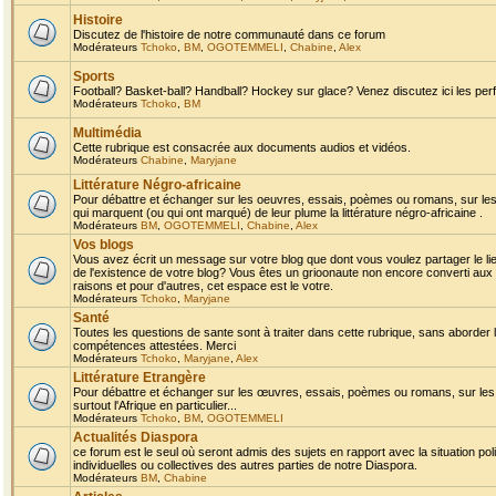
Histoire
Discutez de l'histoire de notre communauté dans ce forum
Modérateurs
Tchoko
,
BM
,
OGOTEMMELI
,
Chabine
,
Alex
Sports
Football? Basket-ball? Handball? Hockey sur glace? Venez discutez ici les perf
Modérateurs
Tchoko
,
BM
Multimédia
Cette rubrique est consacrée aux documents audios et vidéos.
Modérateurs
Chabine
,
Maryjane
Littérature Négro-africaine
Pour débattre et échanger sur les oeuvres, essais, poèmes ou romans, sur les
qui marquent (ou qui ont marqué) de leur plume la littérature négro-africaine .
Modérateurs
BM
,
OGOTEMMELI
,
Chabine
,
Alex
Vos blogs
Vous avez écrit un message sur votre blog que dont vous voulez partager le li
de l'existence de votre blog? Vous êtes un grioonaute non encore converti aux 
raisons et pour d'autres, cet espace est le votre.
Modérateurs
Tchoko
,
Maryjane
Santé
Toutes les questions de sante sont à traiter dans cette rubrique, sans aborder le
compétences attestées. Merci
Modérateurs
Tchoko
,
Maryjane
,
Alex
Littérature Etrangère
Pour débattre et échanger sur les œuvres, essais, poèmes ou romans, sur les
surtout l'Afrique en particulier...
Modérateurs
Tchoko
,
BM
,
OGOTEMMELI
Actualités Diaspora
ce forum est le seul où seront admis des sujets en rapport avec la situation pol
individuelles ou collectives des autres parties de notre Diaspora.
Modérateurs
BM
,
Chabine