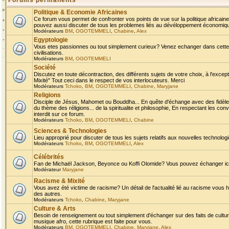
Forums permanents
Politique & Economie Africaines
Ce forum vous permet de confronter vos points de vue sur la politique africaine,
pouvez aussi discuter de tous les problemes liés au dévéloppement économique 
Modérateurs
BM
,
OGOTEMMELI
,
Chabine
,
Alex
Egyptologie
Vous etes passionnes ou tout simplement curieux? Venez echanger dans cette ru
civilisations.
Modérateurs
BM
,
OGOTEMMELI
Société
Discutez en toute décontraction, des différents sujets de votre choix, à l'exce
Mixité" Tout ceci dans le respect de vos interlocuteurs. Merci
Modérateurs
Tchoko
,
BM
,
OGOTEMMELI
,
Chabine
,
Maryjane
Religions
Disciple de Jésus, Mahomet ou Bouddha... En quête d'échange avec des fidèles
du thème des réligions... de la spiritualite et philosophie, En respectant les 
interdit sur ce forum.
Modérateurs
Tchoko
,
BM
,
OGOTEMMELI
,
Chabine
Sciences & Technologies
Lieu approprié pour discuter de tous les sujets relatifs aux nouvelles technolo
Modérateurs
Tchoko
,
BM
,
OGOTEMMELI
,
Alex
Célébrités
Fan de Michaël Jackson, Beyonce ou Koffi Olomide? Vous pouvez échanger ici l
Modérateur
Maryjane
Racisme & Mixité
Vous avez été victime de racisme? Un détail de l'actualité lié au racisme vous 
des autres.
Modérateurs
Tchoko
,
Chabine
,
Maryjane
Culture & Arts
Besoin de renseignement ou tout simplement d'échanger sur des faits de culture,
musique afro, cette rubrique est faite pour vous.
Modérateurs
BM
,
OGOTEMMELI
,
Chabine
,
Maryjane
,
Alex