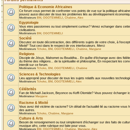
Forums permanents
Politique & Economie Africaines
Ce forum vous permet de confronter vos points de vue sur la politique africaine,
pouvez aussi discuter de tous les problemes liés au dévéloppement économique 
Modérateurs
BM
,
OGOTEMMELI
,
Chabine
,
Alex
Egyptologie
Vous etes passionnes ou tout simplement curieux? Venez echanger dans cette ru
civilisations.
Modérateurs
BM
,
OGOTEMMELI
Société
Discutez en toute décontraction, des différents sujets de votre choix, à l'exce
Mixité" Tout ceci dans le respect de vos interlocuteurs. Merci
Modérateurs
Tchoko
,
BM
,
OGOTEMMELI
,
Chabine
,
Maryjane
Religions
Disciple de Jésus, Mahomet ou Bouddha... En quête d'échange avec des fidèles
du thème des réligions... de la spiritualite et philosophie, En respectant les 
interdit sur ce forum.
Modérateurs
Tchoko
,
BM
,
OGOTEMMELI
,
Chabine
Sciences & Technologies
Lieu approprié pour discuter de tous les sujets relatifs aux nouvelles technolo
Modérateurs
Tchoko
,
BM
,
OGOTEMMELI
,
Alex
Célébrités
Fan de Michaël Jackson, Beyonce ou Koffi Olomide? Vous pouvez échanger ici l
Modérateur
Maryjane
Racisme & Mixité
Vous avez été victime de racisme? Un détail de l'actualité lié au racisme vous 
des autres.
Modérateurs
Tchoko
,
Chabine
,
Maryjane
Culture & Arts
Besoin de renseignement ou tout simplement d'échanger sur des faits de culture,
musique afro, cette rubrique est faite pour vous.
Modérateurs
BM
,
OGOTEMMELI
,
Chabine
,
Maryjane
,
Alex