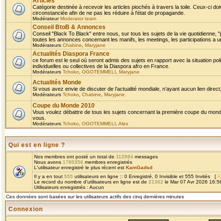
Articles
Catégorie destinée à recevoir les articles piochés à travers la toile. Ceux-ci doi
circonstanciée afin de ne pas les réduire à l'état de propagande.
Modérateur
Moderator team
Conseil BtoB & Annonces
Conseil "Black To Black" entre nous, sur tous les sujets de la vie quotidienne, "
toutes les annonces concernant les manifs, les meetings, les participations a un
Modérateurs
Chabine
,
Maryjane
Actualités Diaspora France
ce forum est le seul où seront admis des sujets en rapport avec la situation pol
individuelles ou collectives de la Diaspora afro en France.
Modérateurs
Tchoko
,
OGOTEMMELI
,
Maryjane
Actualités Monde
Si vous avez envie de discuter de l’actualité mondiale, n’ayant aucun lien direct, 
Modérateurs
Tchoko
,
Chabine
,
Maryjane
Coupe du Monde 2010
Vous voulez débattre de tous les sujets concernant la première coupe du monde 
vous.
Modérateurs
Tchoko
,
OGOTEMMELI
,
Alex
Qui est en ligne ?
Nos membres ont posté un total de
112984
messages
Nous avons
1780356
membres enregistrés
L'utilisateur enregistré le plus récent est
KamGadsd
Il y a en tout
555
utilisateurs en ligne :: 0 Enregistré, 0 Invisible et 555 Invités [
A
Le record du nombre d'utilisateurs en ligne est de
21362
le Mar 07 Avr 2026 16:5
Utilisateurs enregistrés : Aucun
Ces données sont basées sur les utilisateurs actifs des cinq dernières minutes
Connexion