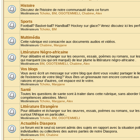
Histoire
Discutez de l'histoire de notre communauté dans ce forum
Modérateurs
Tchoko
,
BM
,
OGOTEMMELI
,
Chabine
,
Alex
Sports
Football? Basket-ball? Handball? Hockey sur glace? Venez discutez ici les perf
Modérateurs
Tchoko
,
BM
Multimédia
Cette rubrique est consacrée aux documents audios et vidéos.
Modérateurs
Chabine
,
Maryjane
Littérature Négro-africaine
Pour débattre et échanger sur les oeuvres, essais, poèmes ou romans, sur les
qui marquent (ou qui ont marqué) de leur plume la littérature négro-africaine .
Modérateurs
BM
,
OGOTEMMELI
,
Chabine
,
Alex
Vos blogs
Vous avez écrit un message sur votre blog que dont vous voulez partager le li
de l'existence de votre blog? Vous êtes un grioonaute non encore converti aux 
raisons et pour d'autres, cet espace est le votre.
Modérateurs
Tchoko
,
Maryjane
Santé
Toutes les questions de sante sont à traiter dans cette rubrique, sans aborder le
compétences attestées. Merci
Modérateurs
Tchoko
,
Maryjane
,
Alex
Littérature Etrangère
Pour débattre et échanger sur les œuvres, essais, poèmes ou romans, sur les
surtout l'Afrique en particulier...
Modérateurs
Tchoko
,
BM
,
OGOTEMMELI
Actualités Diaspora
ce forum est le seul où seront admis des sujets en rapport avec la situation pol
individuelles ou collectives des autres parties de notre Diaspora.
Modérateurs
BM
,
Chabine