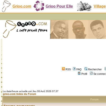
Grioo.com
Grioo Pour Elle
Village
RSS
FAQ
Rechercher
Profil
Se connect
La date/heure actuelle est Jeu 06 Aoû 2026 07:37
grioo.com Index du Forum
Forum