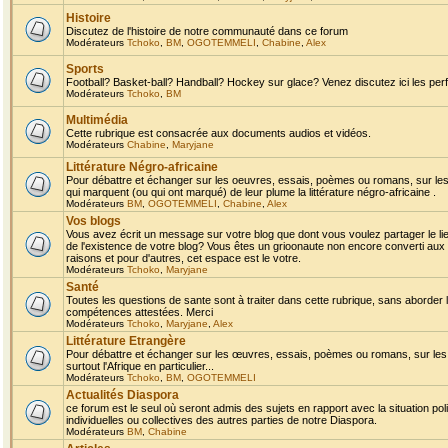
Histoire
Discutez de l'histoire de notre communauté dans ce forum
Modérateurs
Tchoko
,
BM
,
OGOTEMMELI
,
Chabine
,
Alex
Sports
Football? Basket-ball? Handball? Hockey sur glace? Venez discutez ici les perf
Modérateurs
Tchoko
,
BM
Multimédia
Cette rubrique est consacrée aux documents audios et vidéos.
Modérateurs
Chabine
,
Maryjane
Littérature Négro-africaine
Pour débattre et échanger sur les oeuvres, essais, poèmes ou romans, sur les
qui marquent (ou qui ont marqué) de leur plume la littérature négro-africaine .
Modérateurs
BM
,
OGOTEMMELI
,
Chabine
,
Alex
Vos blogs
Vous avez écrit un message sur votre blog que dont vous voulez partager le li
de l'existence de votre blog? Vous êtes un grioonaute non encore converti aux 
raisons et pour d'autres, cet espace est le votre.
Modérateurs
Tchoko
,
Maryjane
Santé
Toutes les questions de sante sont à traiter dans cette rubrique, sans aborder le
compétences attestées. Merci
Modérateurs
Tchoko
,
Maryjane
,
Alex
Littérature Etrangère
Pour débattre et échanger sur les œuvres, essais, poèmes ou romans, sur les
surtout l'Afrique en particulier...
Modérateurs
Tchoko
,
BM
,
OGOTEMMELI
Actualités Diaspora
ce forum est le seul où seront admis des sujets en rapport avec la situation pol
individuelles ou collectives des autres parties de notre Diaspora.
Modérateurs
BM
,
Chabine