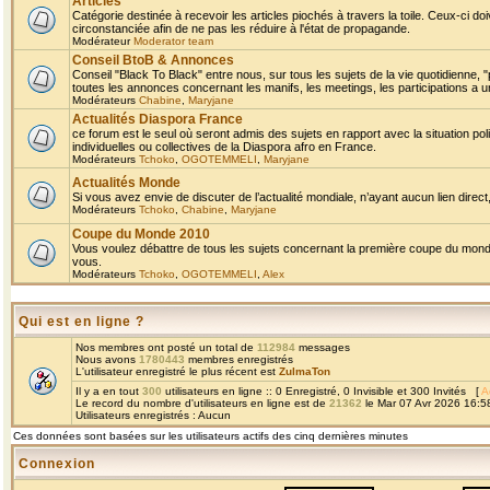
Articles
Catégorie destinée à recevoir les articles piochés à travers la toile. Ceux-ci doi
circonstanciée afin de ne pas les réduire à l'état de propagande.
Modérateur
Moderator team
Conseil BtoB & Annonces
Conseil "Black To Black" entre nous, sur tous les sujets de la vie quotidienne, "
toutes les annonces concernant les manifs, les meetings, les participations a un
Modérateurs
Chabine
,
Maryjane
Actualités Diaspora France
ce forum est le seul où seront admis des sujets en rapport avec la situation pol
individuelles ou collectives de la Diaspora afro en France.
Modérateurs
Tchoko
,
OGOTEMMELI
,
Maryjane
Actualités Monde
Si vous avez envie de discuter de l’actualité mondiale, n’ayant aucun lien direct, 
Modérateurs
Tchoko
,
Chabine
,
Maryjane
Coupe du Monde 2010
Vous voulez débattre de tous les sujets concernant la première coupe du monde 
vous.
Modérateurs
Tchoko
,
OGOTEMMELI
,
Alex
Qui est en ligne ?
Nos membres ont posté un total de
112984
messages
Nous avons
1780443
membres enregistrés
L'utilisateur enregistré le plus récent est
ZulmaTon
Il y a en tout
300
utilisateurs en ligne :: 0 Enregistré, 0 Invisible et 300 Invités [
A
Le record du nombre d'utilisateurs en ligne est de
21362
le Mar 07 Avr 2026 16:5
Utilisateurs enregistrés : Aucun
Ces données sont basées sur les utilisateurs actifs des cinq dernières minutes
Connexion