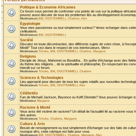
Forums permanents
Politique & Economie Africaines
Ce forum vous permet de confronter vos points de vue sur la politique africaine,
pouvez aussi discuter de tous les problemes liés au dévéloppement économique 
Modérateurs
BM
,
OGOTEMMELI
,
Chabine
,
Alex
Egyptologie
Vous etes passionnes ou tout simplement curieux? Venez echanger dans cette ru
civilisations.
Modérateurs
BM
,
OGOTEMMELI
Société
Discutez en toute décontraction, des différents sujets de votre choix, à l'exce
Mixité" Tout ceci dans le respect de vos interlocuteurs. Merci
Modérateurs
Tchoko
,
BM
,
OGOTEMMELI
,
Chabine
,
Maryjane
Religions
Disciple de Jésus, Mahomet ou Bouddha... En quête d'échange avec des fidèles
du thème des réligions... de la spiritualite et philosophie, En respectant les 
interdit sur ce forum.
Modérateurs
Tchoko
,
BM
,
OGOTEMMELI
,
Chabine
Sciences & Technologies
Lieu approprié pour discuter de tous les sujets relatifs aux nouvelles technolo
Modérateurs
Tchoko
,
BM
,
OGOTEMMELI
,
Alex
Célébrités
Fan de Michaël Jackson, Beyonce ou Koffi Olomide? Vous pouvez échanger ici l
Modérateur
Maryjane
Racisme & Mixité
Vous avez été victime de racisme? Un détail de l'actualité lié au racisme vous 
des autres.
Modérateurs
Tchoko
,
Chabine
,
Maryjane
Culture & Arts
Besoin de renseignement ou tout simplement d'échanger sur des faits de culture,
musique afro, cette rubrique est faite pour vous.
Modérateurs
BM
,
OGOTEMMELI
,
Chabine
,
Maryjane
,
Alex