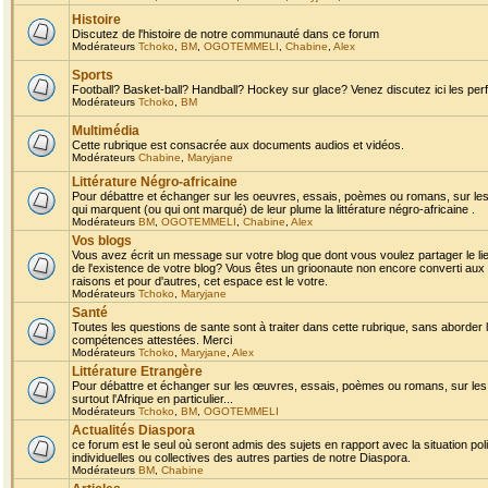
Histoire
Discutez de l'histoire de notre communauté dans ce forum
Modérateurs
Tchoko
,
BM
,
OGOTEMMELI
,
Chabine
,
Alex
Sports
Football? Basket-ball? Handball? Hockey sur glace? Venez discutez ici les perf
Modérateurs
Tchoko
,
BM
Multimédia
Cette rubrique est consacrée aux documents audios et vidéos.
Modérateurs
Chabine
,
Maryjane
Littérature Négro-africaine
Pour débattre et échanger sur les oeuvres, essais, poèmes ou romans, sur les
qui marquent (ou qui ont marqué) de leur plume la littérature négro-africaine .
Modérateurs
BM
,
OGOTEMMELI
,
Chabine
,
Alex
Vos blogs
Vous avez écrit un message sur votre blog que dont vous voulez partager le li
de l'existence de votre blog? Vous êtes un grioonaute non encore converti aux 
raisons et pour d'autres, cet espace est le votre.
Modérateurs
Tchoko
,
Maryjane
Santé
Toutes les questions de sante sont à traiter dans cette rubrique, sans aborder le
compétences attestées. Merci
Modérateurs
Tchoko
,
Maryjane
,
Alex
Littérature Etrangère
Pour débattre et échanger sur les œuvres, essais, poèmes ou romans, sur les
surtout l'Afrique en particulier...
Modérateurs
Tchoko
,
BM
,
OGOTEMMELI
Actualités Diaspora
ce forum est le seul où seront admis des sujets en rapport avec la situation pol
individuelles ou collectives des autres parties de notre Diaspora.
Modérateurs
BM
,
Chabine