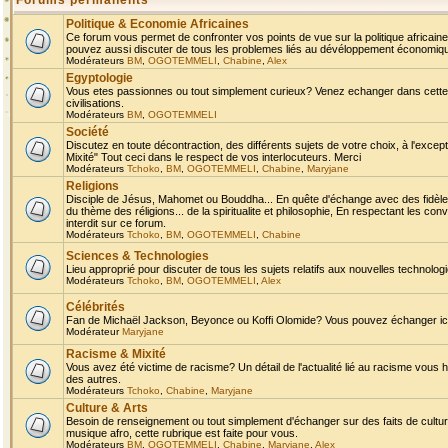
Forums permanents
Politique & Economie Africaines
Ce forum vous permet de confronter vos points de vue sur la politique africaine,
pouvez aussi discuter de tous les problemes liés au dévéloppement économique 
Modérateurs
BM
,
OGOTEMMELI
,
Chabine
,
Alex
Egyptologie
Vous etes passionnes ou tout simplement curieux? Venez echanger dans cette ru
civilisations.
Modérateurs
BM
,
OGOTEMMELI
Société
Discutez en toute décontraction, des différents sujets de votre choix, à l'exce
Mixité" Tout ceci dans le respect de vos interlocuteurs. Merci
Modérateurs
Tchoko
,
BM
,
OGOTEMMELI
,
Chabine
,
Maryjane
Religions
Disciple de Jésus, Mahomet ou Bouddha... En quête d'échange avec des fidèles
du thème des réligions... de la spiritualite et philosophie, En respectant les 
interdit sur ce forum.
Modérateurs
Tchoko
,
BM
,
OGOTEMMELI
,
Chabine
Sciences & Technologies
Lieu approprié pour discuter de tous les sujets relatifs aux nouvelles technolo
Modérateurs
Tchoko
,
BM
,
OGOTEMMELI
,
Alex
Célébrités
Fan de Michaël Jackson, Beyonce ou Koffi Olomide? Vous pouvez échanger ici l
Modérateur
Maryjane
Racisme & Mixité
Vous avez été victime de racisme? Un détail de l'actualité lié au racisme vous 
des autres.
Modérateurs
Tchoko
,
Chabine
,
Maryjane
Culture & Arts
Besoin de renseignement ou tout simplement d'échanger sur des faits de culture,
musique afro, cette rubrique est faite pour vous.
Modérateurs
BM
,
OGOTEMMELI
,
Chabine
,
Maryjane
,
Alex