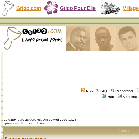
Grioo.com
Grioo Pour Elle
Village
RSS
FAQ
Rechercher
Profil
Se connect
La date/heure actuelle est Dim 09 Aoû 2026 13:28
grioo.com Index du Forum
Forum