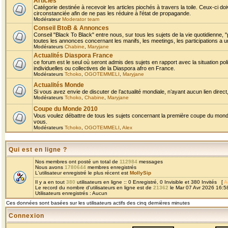
Articles
Catégorie destinée à recevoir les articles piochés à travers la toile. Ceux-ci doi
circonstanciée afin de ne pas les réduire à l'état de propagande.
Modérateur
Moderator team
Conseil BtoB & Annonces
Conseil "Black To Black" entre nous, sur tous les sujets de la vie quotidienne, "
toutes les annonces concernant les manifs, les meetings, les participations a un
Modérateurs
Chabine
,
Maryjane
Actualités Diaspora France
ce forum est le seul où seront admis des sujets en rapport avec la situation pol
individuelles ou collectives de la Diaspora afro en France.
Modérateurs
Tchoko
,
OGOTEMMELI
,
Maryjane
Actualités Monde
Si vous avez envie de discuter de l’actualité mondiale, n’ayant aucun lien direct, 
Modérateurs
Tchoko
,
Chabine
,
Maryjane
Coupe du Monde 2010
Vous voulez débattre de tous les sujets concernant la première coupe du monde 
vous.
Modérateurs
Tchoko
,
OGOTEMMELI
,
Alex
Qui est en ligne ?
Nos membres ont posté un total de
112984
messages
Nous avons
1780644
membres enregistrés
L'utilisateur enregistré le plus récent est
MollySip
Il y a en tout
380
utilisateurs en ligne :: 0 Enregistré, 0 Invisible et 380 Invités [
A
Le record du nombre d'utilisateurs en ligne est de
21362
le Mar 07 Avr 2026 16:5
Utilisateurs enregistrés : Aucun
Ces données sont basées sur les utilisateurs actifs des cinq dernières minutes
Connexion