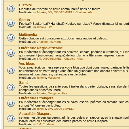
Histoire
Discutez de l'histoire de notre communauté dans ce forum
Modérateurs
Tchoko
,
BM
,
OGOTEMMELI
,
Chabine
,
Alex
Sports
Football? Basket-ball? Handball? Hockey sur glace? Venez discutez ici les perf
Modérateurs
Tchoko
,
BM
Multimédia
Cette rubrique est consacrée aux documents audios et vidéos.
Modérateurs
Chabine
,
Maryjane
Littérature Négro-africaine
Pour débattre et échanger sur les oeuvres, essais, poèmes ou romans, sur les
qui marquent (ou qui ont marqué) de leur plume la littérature négro-africaine .
Modérateurs
BM
,
OGOTEMMELI
,
Chabine
,
Alex
Vos blogs
Vous avez écrit un message sur votre blog que dont vous voulez partager le li
de l'existence de votre blog? Vous êtes un grioonaute non encore converti aux 
raisons et pour d'autres, cet espace est le votre.
Modérateurs
Tchoko
,
Maryjane
Santé
Toutes les questions de sante sont à traiter dans cette rubrique, sans aborder le
compétences attestées. Merci
Modérateurs
Tchoko
,
Maryjane
,
Alex
Littérature Etrangère
Pour débattre et échanger sur les œuvres, essais, poèmes ou romans, sur les
surtout l'Afrique en particulier...
Modérateurs
Tchoko
,
BM
,
OGOTEMMELI
Actualités Diaspora
ce forum est le seul où seront admis des sujets en rapport avec la situation pol
individuelles ou collectives des autres parties de notre Diaspora.
Modérateurs
BM
,
Chabine