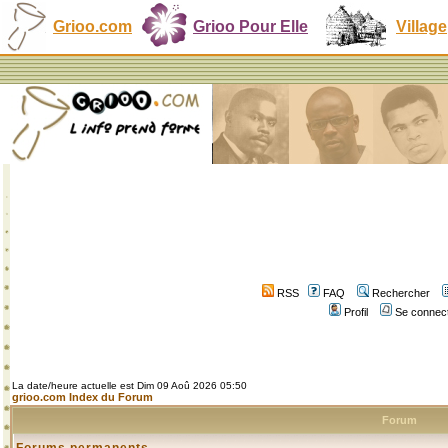
Grioo.com
Grioo Pour Elle
Village
RSS
FAQ
Rechercher
Profil
Se connect
La date/heure actuelle est Dim 09 Aoû 2026 05:50
grioo.com Index du Forum
Forum