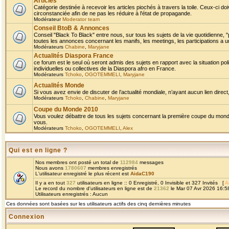
Articles
Catégorie destinée à recevoir les articles piochés à travers la toile. Ceux-ci doi
circonstanciée afin de ne pas les réduire à l'état de propagande.
Modérateur
Moderator team
Conseil BtoB & Annonces
Conseil "Black To Black" entre nous, sur tous les sujets de la vie quotidienne, "
toutes les annonces concernant les manifs, les meetings, les participations a un
Modérateurs
Chabine
,
Maryjane
Actualités Diaspora France
ce forum est le seul où seront admis des sujets en rapport avec la situation pol
individuelles ou collectives de la Diaspora afro en France.
Modérateurs
Tchoko
,
OGOTEMMELI
,
Maryjane
Actualités Monde
Si vous avez envie de discuter de l’actualité mondiale, n’ayant aucun lien direct, 
Modérateurs
Tchoko
,
Chabine
,
Maryjane
Coupe du Monde 2010
Vous voulez débattre de tous les sujets concernant la première coupe du monde 
vous.
Modérateurs
Tchoko
,
OGOTEMMELI
,
Alex
Qui est en ligne ?
Nos membres ont posté un total de
112984
messages
Nous avons
1780607
membres enregistrés
L'utilisateur enregistré le plus récent est
AidaC190
Il y a en tout
327
utilisateurs en ligne :: 0 Enregistré, 0 Invisible et 327 Invités [
A
Le record du nombre d'utilisateurs en ligne est de
21362
le Mar 07 Avr 2026 16:5
Utilisateurs enregistrés : Aucun
Ces données sont basées sur les utilisateurs actifs des cinq dernières minutes
Connexion