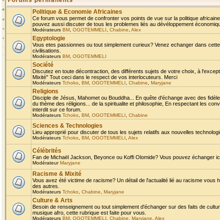
Forums permanents
Politique & Economie Africaines
Ce forum vous permet de confronter vos points de vue sur la politique africaine,
pouvez aussi discuter de tous les problemes liés au dévéloppement économique 
Modérateurs
BM
,
OGOTEMMELI
,
Chabine
,
Alex
Egyptologie
Vous etes passionnes ou tout simplement curieux? Venez echanger dans cette ru
civilisations.
Modérateurs
BM
,
OGOTEMMELI
Société
Discutez en toute décontraction, des différents sujets de votre choix, à l'exce
Mixité" Tout ceci dans le respect de vos interlocuteurs. Merci
Modérateurs
Tchoko
,
BM
,
OGOTEMMELI
,
Chabine
,
Maryjane
Religions
Disciple de Jésus, Mahomet ou Bouddha... En quête d'échange avec des fidèles
du thème des réligions... de la spiritualite et philosophie, En respectant les 
interdit sur ce forum.
Modérateurs
Tchoko
,
BM
,
OGOTEMMELI
,
Chabine
Sciences & Technologies
Lieu approprié pour discuter de tous les sujets relatifs aux nouvelles technolo
Modérateurs
Tchoko
,
BM
,
OGOTEMMELI
,
Alex
Célébrités
Fan de Michaël Jackson, Beyonce ou Koffi Olomide? Vous pouvez échanger ici l
Modérateur
Maryjane
Racisme & Mixité
Vous avez été victime de racisme? Un détail de l'actualité lié au racisme vous 
des autres.
Modérateurs
Tchoko
,
Chabine
,
Maryjane
Culture & Arts
Besoin de renseignement ou tout simplement d'échanger sur des faits de culture,
musique afro, cette rubrique est faite pour vous.
Modérateurs
BM
,
OGOTEMMELI
,
Chabine
,
Maryjane
,
Alex