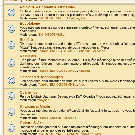
Forums permanents
Politique & Economie Africaines
Ce forum vous permet de confronter vos points de vue sur la politique africaine,
pouvez aussi discuter de tous les problemes liés au dévéloppement économique 
Modérateurs
BM
,
OGOTEMMELI
,
Chabine
,
Alex
Egyptologie
Vous etes passionnes ou tout simplement curieux? Venez echanger dans cette ru
civilisations.
Modérateurs
BM
,
OGOTEMMELI
Société
Discutez en toute décontraction, des différents sujets de votre choix, à l'exce
Mixité" Tout ceci dans le respect de vos interlocuteurs. Merci
Modérateurs
Tchoko
,
BM
,
OGOTEMMELI
,
Chabine
,
Maryjane
Religions
Disciple de Jésus, Mahomet ou Bouddha... En quête d'échange avec des fidèles
du thème des réligions... de la spiritualite et philosophie, En respectant les 
interdit sur ce forum.
Modérateurs
Tchoko
,
BM
,
OGOTEMMELI
,
Chabine
Sciences & Technologies
Lieu approprié pour discuter de tous les sujets relatifs aux nouvelles technolo
Modérateurs
Tchoko
,
BM
,
OGOTEMMELI
,
Alex
Célébrités
Fan de Michaël Jackson, Beyonce ou Koffi Olomide? Vous pouvez échanger ici l
Modérateur
Maryjane
Racisme & Mixité
Vous avez été victime de racisme? Un détail de l'actualité lié au racisme vous 
des autres.
Modérateurs
Tchoko
,
Chabine
,
Maryjane
Culture & Arts
Besoin de renseignement ou tout simplement d'échanger sur des faits de culture,
musique afro, cette rubrique est faite pour vous.
Modérateurs
BM
,
OGOTEMMELI
,
Chabine
,
Maryjane
,
Alex