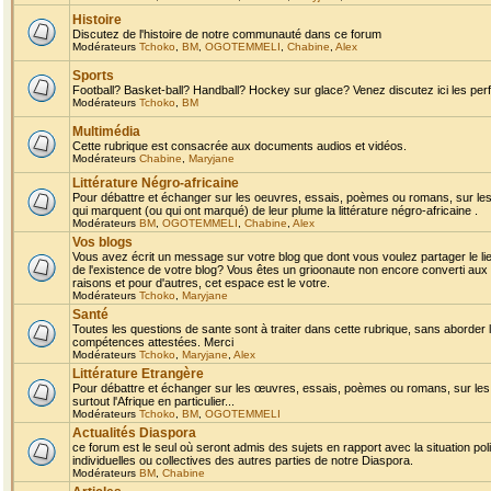
Histoire
Discutez de l'histoire de notre communauté dans ce forum
Modérateurs
Tchoko
,
BM
,
OGOTEMMELI
,
Chabine
,
Alex
Sports
Football? Basket-ball? Handball? Hockey sur glace? Venez discutez ici les perf
Modérateurs
Tchoko
,
BM
Multimédia
Cette rubrique est consacrée aux documents audios et vidéos.
Modérateurs
Chabine
,
Maryjane
Littérature Négro-africaine
Pour débattre et échanger sur les oeuvres, essais, poèmes ou romans, sur les
qui marquent (ou qui ont marqué) de leur plume la littérature négro-africaine .
Modérateurs
BM
,
OGOTEMMELI
,
Chabine
,
Alex
Vos blogs
Vous avez écrit un message sur votre blog que dont vous voulez partager le li
de l'existence de votre blog? Vous êtes un grioonaute non encore converti aux 
raisons et pour d'autres, cet espace est le votre.
Modérateurs
Tchoko
,
Maryjane
Santé
Toutes les questions de sante sont à traiter dans cette rubrique, sans aborder le
compétences attestées. Merci
Modérateurs
Tchoko
,
Maryjane
,
Alex
Littérature Etrangère
Pour débattre et échanger sur les œuvres, essais, poèmes ou romans, sur les
surtout l'Afrique en particulier...
Modérateurs
Tchoko
,
BM
,
OGOTEMMELI
Actualités Diaspora
ce forum est le seul où seront admis des sujets en rapport avec la situation pol
individuelles ou collectives des autres parties de notre Diaspora.
Modérateurs
BM
,
Chabine