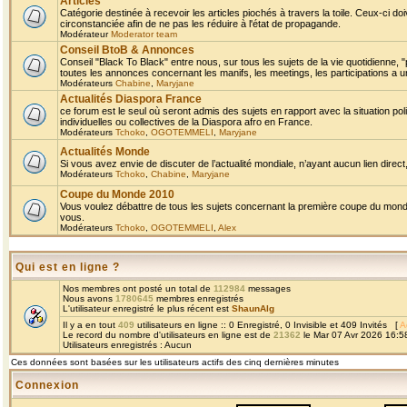
Articles
Catégorie destinée à recevoir les articles piochés à travers la toile. Ceux-ci doi
circonstanciée afin de ne pas les réduire à l'état de propagande.
Modérateur
Moderator team
Conseil BtoB & Annonces
Conseil "Black To Black" entre nous, sur tous les sujets de la vie quotidienne, "
toutes les annonces concernant les manifs, les meetings, les participations a un
Modérateurs
Chabine
,
Maryjane
Actualités Diaspora France
ce forum est le seul où seront admis des sujets en rapport avec la situation pol
individuelles ou collectives de la Diaspora afro en France.
Modérateurs
Tchoko
,
OGOTEMMELI
,
Maryjane
Actualités Monde
Si vous avez envie de discuter de l’actualité mondiale, n’ayant aucun lien direct, 
Modérateurs
Tchoko
,
Chabine
,
Maryjane
Coupe du Monde 2010
Vous voulez débattre de tous les sujets concernant la première coupe du monde 
vous.
Modérateurs
Tchoko
,
OGOTEMMELI
,
Alex
Qui est en ligne ?
Nos membres ont posté un total de
112984
messages
Nous avons
1780645
membres enregistrés
L'utilisateur enregistré le plus récent est
ShaunAlg
Il y a en tout
409
utilisateurs en ligne :: 0 Enregistré, 0 Invisible et 409 Invités [
A
Le record du nombre d'utilisateurs en ligne est de
21362
le Mar 07 Avr 2026 16:5
Utilisateurs enregistrés : Aucun
Ces données sont basées sur les utilisateurs actifs des cinq dernières minutes
Connexion