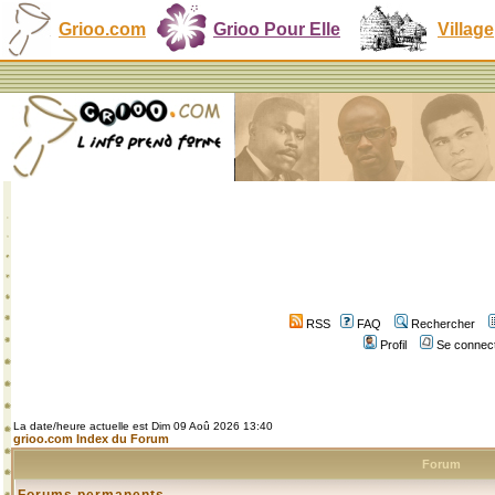
Grioo.com
Grioo Pour Elle
Village
RSS
FAQ
Rechercher
Profil
Se connect
La date/heure actuelle est Dim 09 Aoû 2026 13:40
grioo.com Index du Forum
Forum