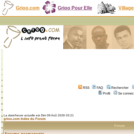
Grioo.com
Grioo Pour Elle
Village
RSS
FAQ
Rechercher
Profil
Se connect
La date/heure actuelle est Dim 09 Aoû 2026 03:21
grioo.com Index du Forum
Forum