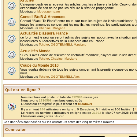
Articles
Catégorie destinée à recevoir les articles piochés à travers la toile. Ceux-ci doi
circonstanciée afin de ne pas les réduire à l'état de propagande.
Modérateur
Moderator team
Conseil BtoB & Annonces
Conseil "Black To Black" entre nous, sur tous les sujets de la vie quotidienne, "
toutes les annonces concernant les manifs, les meetings, les participations a un
Modérateurs
Chabine
,
Maryjane
Actualités Diaspora France
ce forum est le seul où seront admis des sujets en rapport avec la situation pol
individuelles ou collectives de la Diaspora afro en France.
Modérateurs
Tchoko
,
OGOTEMMELI
,
Maryjane
Actualités Monde
Si vous avez envie de discuter de l’actualité mondiale, n’ayant aucun lien direct, 
Modérateurs
Tchoko
,
Chabine
,
Maryjane
Coupe du Monde 2010
Vous voulez débattre de tous les sujets concernant la première coupe du monde 
vous.
Modérateurs
Tchoko
,
OGOTEMMELI
,
Alex
Qui est en ligne ?
Nos membres ont posté un total de
112984
messages
Nous avons
1780598
membres enregistrés
L'utilisateur enregistré le plus récent est
MicahGer
Il y a en tout
166
utilisateurs en ligne :: 0 Enregistré, 0 Invisible et 166 Invités [
A
Le record du nombre d'utilisateurs en ligne est de
21362
le Mar 07 Avr 2026 16:5
Utilisateurs enregistrés : Aucun
Ces données sont basées sur les utilisateurs actifs des cinq dernières minutes
Connexion