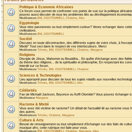
Forums permanents
Politique & Economie Africaines
Ce forum vous permet de confronter vos points de vue sur la politique africaine,
pouvez aussi discuter de tous les problemes liés au dévéloppement économique 
Modérateurs
BM
,
OGOTEMMELI
,
Chabine
,
Alex
Egyptologie
Vous etes passionnes ou tout simplement curieux? Venez echanger dans cette ru
civilisations.
Modérateurs
BM
,
OGOTEMMELI
Société
Discutez en toute décontraction, des différents sujets de votre choix, à l'exce
Mixité" Tout ceci dans le respect de vos interlocuteurs. Merci
Modérateurs
Tchoko
,
BM
,
OGOTEMMELI
,
Chabine
,
Maryjane
Religions
Disciple de Jésus, Mahomet ou Bouddha... En quête d'échange avec des fidèles
du thème des réligions... de la spiritualite et philosophie, En respectant les 
interdit sur ce forum.
Modérateurs
Tchoko
,
BM
,
OGOTEMMELI
,
Chabine
Sciences & Technologies
Lieu approprié pour discuter de tous les sujets relatifs aux nouvelles technolo
Modérateurs
Tchoko
,
BM
,
OGOTEMMELI
,
Alex
Célébrités
Fan de Michaël Jackson, Beyonce ou Koffi Olomide? Vous pouvez échanger ici l
Modérateur
Maryjane
Racisme & Mixité
Vous avez été victime de racisme? Un détail de l'actualité lié au racisme vous 
des autres.
Modérateurs
Tchoko
,
Chabine
,
Maryjane
Culture & Arts
Besoin de renseignement ou tout simplement d'échanger sur des faits de culture,
musique afro, cette rubrique est faite pour vous.
Modérateurs
BM
,
OGOTEMMELI
,
Chabine
,
Maryjane
,
Alex