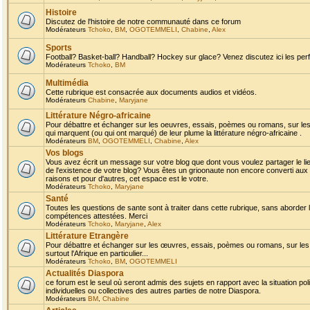
Histoire
Discutez de l'histoire de notre communauté dans ce forum
Modérateurs
Tchoko
,
BM
,
OGOTEMMELI
,
Chabine
,
Alex
Sports
Football? Basket-ball? Handball? Hockey sur glace? Venez discutez ici les perf
Modérateurs
Tchoko
,
BM
Multimédia
Cette rubrique est consacrée aux documents audios et vidéos.
Modérateurs
Chabine
,
Maryjane
Littérature Négro-africaine
Pour débattre et échanger sur les oeuvres, essais, poèmes ou romans, sur les
qui marquent (ou qui ont marqué) de leur plume la littérature négro-africaine .
Modérateurs
BM
,
OGOTEMMELI
,
Chabine
,
Alex
Vos blogs
Vous avez écrit un message sur votre blog que dont vous voulez partager le li
de l'existence de votre blog? Vous êtes un grioonaute non encore converti aux 
raisons et pour d'autres, cet espace est le votre.
Modérateurs
Tchoko
,
Maryjane
Santé
Toutes les questions de sante sont à traiter dans cette rubrique, sans aborder le
compétences attestées. Merci
Modérateurs
Tchoko
,
Maryjane
,
Alex
Littérature Etrangère
Pour débattre et échanger sur les œuvres, essais, poèmes ou romans, sur les
surtout l'Afrique en particulier...
Modérateurs
Tchoko
,
BM
,
OGOTEMMELI
Actualités Diaspora
ce forum est le seul où seront admis des sujets en rapport avec la situation pol
individuelles ou collectives des autres parties de notre Diaspora.
Modérateurs
BM
,
Chabine