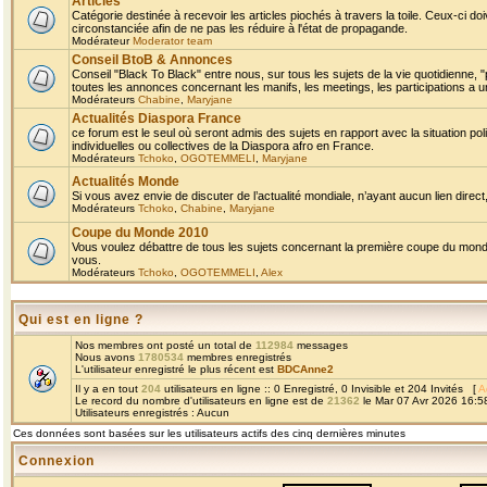
Articles
Catégorie destinée à recevoir les articles piochés à travers la toile. Ceux-ci doi
circonstanciée afin de ne pas les réduire à l'état de propagande.
Modérateur
Moderator team
Conseil BtoB & Annonces
Conseil "Black To Black" entre nous, sur tous les sujets de la vie quotidienne, "
toutes les annonces concernant les manifs, les meetings, les participations a un
Modérateurs
Chabine
,
Maryjane
Actualités Diaspora France
ce forum est le seul où seront admis des sujets en rapport avec la situation pol
individuelles ou collectives de la Diaspora afro en France.
Modérateurs
Tchoko
,
OGOTEMMELI
,
Maryjane
Actualités Monde
Si vous avez envie de discuter de l’actualité mondiale, n’ayant aucun lien direct, 
Modérateurs
Tchoko
,
Chabine
,
Maryjane
Coupe du Monde 2010
Vous voulez débattre de tous les sujets concernant la première coupe du monde 
vous.
Modérateurs
Tchoko
,
OGOTEMMELI
,
Alex
Qui est en ligne ?
Nos membres ont posté un total de
112984
messages
Nous avons
1780534
membres enregistrés
L'utilisateur enregistré le plus récent est
BDCAnne2
Il y a en tout
204
utilisateurs en ligne :: 0 Enregistré, 0 Invisible et 204 Invités [
A
Le record du nombre d'utilisateurs en ligne est de
21362
le Mar 07 Avr 2026 16:5
Utilisateurs enregistrés : Aucun
Ces données sont basées sur les utilisateurs actifs des cinq dernières minutes
Connexion