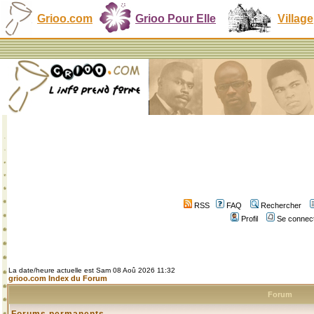
Grioo.com
Grioo Pour Elle
Village
RSS
FAQ
Rechercher
Profil
Se connect
La date/heure actuelle est Sam 08 Aoû 2026 11:32
grioo.com Index du Forum
Forum