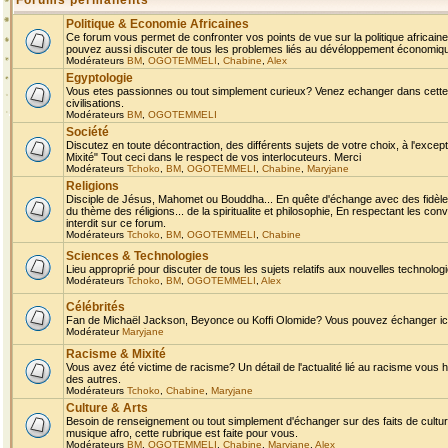
Forums permanents
Politique & Economie Africaines
Ce forum vous permet de confronter vos points de vue sur la politique africaine,
pouvez aussi discuter de tous les problemes liés au dévéloppement économique 
Modérateurs
BM
,
OGOTEMMELI
,
Chabine
,
Alex
Egyptologie
Vous etes passionnes ou tout simplement curieux? Venez echanger dans cette ru
civilisations.
Modérateurs
BM
,
OGOTEMMELI
Société
Discutez en toute décontraction, des différents sujets de votre choix, à l'exce
Mixité" Tout ceci dans le respect de vos interlocuteurs. Merci
Modérateurs
Tchoko
,
BM
,
OGOTEMMELI
,
Chabine
,
Maryjane
Religions
Disciple de Jésus, Mahomet ou Bouddha... En quête d'échange avec des fidèles
du thème des réligions... de la spiritualite et philosophie, En respectant les 
interdit sur ce forum.
Modérateurs
Tchoko
,
BM
,
OGOTEMMELI
,
Chabine
Sciences & Technologies
Lieu approprié pour discuter de tous les sujets relatifs aux nouvelles technolo
Modérateurs
Tchoko
,
BM
,
OGOTEMMELI
,
Alex
Célébrités
Fan de Michaël Jackson, Beyonce ou Koffi Olomide? Vous pouvez échanger ici l
Modérateur
Maryjane
Racisme & Mixité
Vous avez été victime de racisme? Un détail de l'actualité lié au racisme vous 
des autres.
Modérateurs
Tchoko
,
Chabine
,
Maryjane
Culture & Arts
Besoin de renseignement ou tout simplement d'échanger sur des faits de culture,
musique afro, cette rubrique est faite pour vous.
Modérateurs
BM
,
OGOTEMMELI
,
Chabine
,
Maryjane
,
Alex