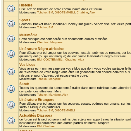
Histoire
Discutez de l'histoire de notre communauté dans ce forum
Modérateurs
Tchoko
,
BM
,
OGOTEMMELI
,
Chabine
,
Alex
Sports
Football? Basket-ball? Handball? Hockey sur glace? Venez discutez ici les perf
Modérateurs
Tchoko
,
BM
Multimédia
Cette rubrique est consacrée aux documents audios et vidéos.
Modérateurs
Chabine
,
Maryjane
Littérature Négro-africaine
Pour débattre et échanger sur les oeuvres, essais, poèmes ou romans, sur les
qui marquent (ou qui ont marqué) de leur plume la littérature négro-africaine .
Modérateurs
BM
,
OGOTEMMELI
,
Chabine
,
Alex
Vos blogs
Vous avez écrit un message sur votre blog que dont vous voulez partager le li
de l'existence de votre blog? Vous êtes un grioonaute non encore converti aux 
raisons et pour d'autres, cet espace est le votre.
Modérateurs
Tchoko
,
Maryjane
Santé
Toutes les questions de sante sont à traiter dans cette rubrique, sans aborder le
compétences attestées. Merci
Modérateurs
Tchoko
,
Maryjane
,
Alex
Littérature Etrangère
Pour débattre et échanger sur les œuvres, essais, poèmes ou romans, sur les
surtout l'Afrique en particulier...
Modérateurs
Tchoko
,
BM
,
OGOTEMMELI
Actualités Diaspora
ce forum est le seul où seront admis des sujets en rapport avec la situation pol
individuelles ou collectives des autres parties de notre Diaspora.
Modérateurs
BM
,
Chabine