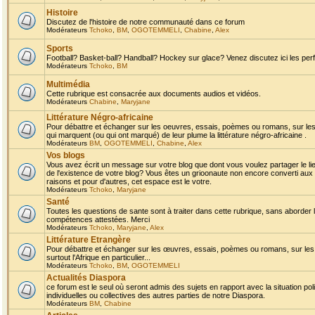
Histoire
Discutez de l'histoire de notre communauté dans ce forum
Modérateurs
Tchoko
,
BM
,
OGOTEMMELI
,
Chabine
,
Alex
Sports
Football? Basket-ball? Handball? Hockey sur glace? Venez discutez ici les perf
Modérateurs
Tchoko
,
BM
Multimédia
Cette rubrique est consacrée aux documents audios et vidéos.
Modérateurs
Chabine
,
Maryjane
Littérature Négro-africaine
Pour débattre et échanger sur les oeuvres, essais, poèmes ou romans, sur les
qui marquent (ou qui ont marqué) de leur plume la littérature négro-africaine .
Modérateurs
BM
,
OGOTEMMELI
,
Chabine
,
Alex
Vos blogs
Vous avez écrit un message sur votre blog que dont vous voulez partager le li
de l'existence de votre blog? Vous êtes un grioonaute non encore converti aux 
raisons et pour d'autres, cet espace est le votre.
Modérateurs
Tchoko
,
Maryjane
Santé
Toutes les questions de sante sont à traiter dans cette rubrique, sans aborder le
compétences attestées. Merci
Modérateurs
Tchoko
,
Maryjane
,
Alex
Littérature Etrangère
Pour débattre et échanger sur les œuvres, essais, poèmes ou romans, sur les
surtout l'Afrique en particulier...
Modérateurs
Tchoko
,
BM
,
OGOTEMMELI
Actualités Diaspora
ce forum est le seul où seront admis des sujets en rapport avec la situation pol
individuelles ou collectives des autres parties de notre Diaspora.
Modérateurs
BM
,
Chabine