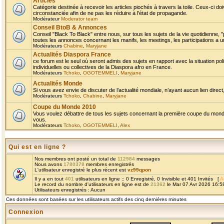
Articles
Catégorie destinée à recevoir les articles piochés à travers la toile. Ceux-ci doi
circonstanciée afin de ne pas les réduire à l'état de propagande.
Modérateur
Moderator team
Conseil BtoB & Annonces
Conseil "Black To Black" entre nous, sur tous les sujets de la vie quotidienne, "
toutes les annonces concernant les manifs, les meetings, les participations a un
Modérateurs
Chabine
,
Maryjane
Actualités Diaspora France
ce forum est le seul où seront admis des sujets en rapport avec la situation pol
individuelles ou collectives de la Diaspora afro en France.
Modérateurs
Tchoko
,
OGOTEMMELI
,
Maryjane
Actualités Monde
Si vous avez envie de discuter de l’actualité mondiale, n’ayant aucun lien direct, 
Modérateurs
Tchoko
,
Chabine
,
Maryjane
Coupe du Monde 2010
Vous voulez débattre de tous les sujets concernant la première coupe du monde 
vous.
Modérateurs
Tchoko
,
OGOTEMMELI
,
Alex
Qui est en ligne ?
Nos membres ont posté un total de
112984
messages
Nous avons
1780378
membres enregistrés
L'utilisateur enregistré le plus récent est
vz99qpon
Il y a en tout
401
utilisateurs en ligne :: 0 Enregistré, 0 Invisible et 401 Invités [
A
Le record du nombre d'utilisateurs en ligne est de
21362
le Mar 07 Avr 2026 16:5
Utilisateurs enregistrés : Aucun
Ces données sont basées sur les utilisateurs actifs des cinq dernières minutes
Connexion