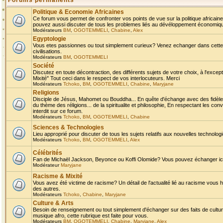
Forums permanents
Politique & Economie Africaines
Ce forum vous permet de confronter vos points de vue sur la politique africaine,
pouvez aussi discuter de tous les problemes liés au dévéloppement économique 
Modérateurs
BM
,
OGOTEMMELI
,
Chabine
,
Alex
Egyptologie
Vous etes passionnes ou tout simplement curieux? Venez echanger dans cette ru
civilisations.
Modérateurs
BM
,
OGOTEMMELI
Société
Discutez en toute décontraction, des différents sujets de votre choix, à l'exce
Mixité" Tout ceci dans le respect de vos interlocuteurs. Merci
Modérateurs
Tchoko
,
BM
,
OGOTEMMELI
,
Chabine
,
Maryjane
Religions
Disciple de Jésus, Mahomet ou Bouddha... En quête d'échange avec des fidèles
du thème des réligions... de la spiritualite et philosophie, En respectant les 
interdit sur ce forum.
Modérateurs
Tchoko
,
BM
,
OGOTEMMELI
,
Chabine
Sciences & Technologies
Lieu approprié pour discuter de tous les sujets relatifs aux nouvelles technolo
Modérateurs
Tchoko
,
BM
,
OGOTEMMELI
,
Alex
Célébrités
Fan de Michaël Jackson, Beyonce ou Koffi Olomide? Vous pouvez échanger ici l
Modérateur
Maryjane
Racisme & Mixité
Vous avez été victime de racisme? Un détail de l'actualité lié au racisme vous 
des autres.
Modérateurs
Tchoko
,
Chabine
,
Maryjane
Culture & Arts
Besoin de renseignement ou tout simplement d'échanger sur des faits de culture,
musique afro, cette rubrique est faite pour vous.
Modérateurs
BM
,
OGOTEMMELI
,
Chabine
,
Maryjane
,
Alex