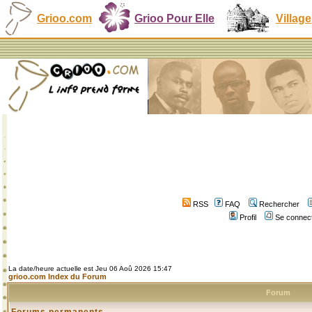
Grioo.com
Grioo Pour Elle
Village
RSS
FAQ
Rechercher
Profil
Se connect
La date/heure actuelle est Jeu 06 Aoû 2026 15:47
grioo.com Index du Forum
Forum