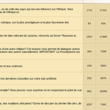
 ou de celle des pays qui ont une influence sur l'Afrique. Vous
1711
17111
de l'Afrique ici.
brique, sur la plus prestigieuse et la plus fascinante des
63
634
ption de faits relevant du racisme, réservés au forum "Racisme et
1507
17990
 d'une autre réligion? Cet espace vous permet de dialoguer autour
304
7299
convictions des autres naturellement. IMPORTANT: Le Prosélytisme est
430
3481
gies et aux sciences
253
2870
es dernières nouvelles sur votre star préférée
horripile? Vous pouvez vous exprimer ici en respectant le point de vue
981
16260
 des traditions africaines? Envie de discuter du dernier film afro, de
1037
7391