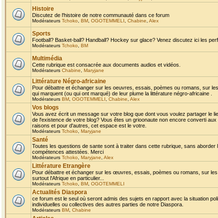
Histoire
Discutez de l'histoire de notre communauté dans ce forum
Modérateurs
Tchoko
,
BM
,
OGOTEMMELI
,
Chabine
,
Alex
Sports
Football? Basket-ball? Handball? Hockey sur glace? Venez discutez ici les perf
Modérateurs
Tchoko
,
BM
Multimédia
Cette rubrique est consacrée aux documents audios et vidéos.
Modérateurs
Chabine
,
Maryjane
Littérature Négro-africaine
Pour débattre et échanger sur les oeuvres, essais, poèmes ou romans, sur les
qui marquent (ou qui ont marqué) de leur plume la littérature négro-africaine .
Modérateurs
BM
,
OGOTEMMELI
,
Chabine
,
Alex
Vos blogs
Vous avez écrit un message sur votre blog que dont vous voulez partager le li
de l'existence de votre blog? Vous êtes un grioonaute non encore converti aux 
raisons et pour d'autres, cet espace est le votre.
Modérateurs
Tchoko
,
Maryjane
Santé
Toutes les questions de sante sont à traiter dans cette rubrique, sans aborder le
compétences attestées. Merci
Modérateurs
Tchoko
,
Maryjane
,
Alex
Littérature Etrangère
Pour débattre et échanger sur les œuvres, essais, poèmes ou romans, sur les
surtout l'Afrique en particulier...
Modérateurs
Tchoko
,
BM
,
OGOTEMMELI
Actualités Diaspora
ce forum est le seul où seront admis des sujets en rapport avec la situation pol
individuelles ou collectives des autres parties de notre Diaspora.
Modérateurs
BM
,
Chabine