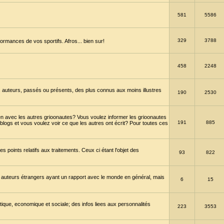
581
5586
329
3788
ormances de vos sportifs. Afros... bien sur!
458
2248
 auteurs, passés ou présents, des plus connus aux moins illustres
190
2530
en avec les autres grioonautes? Vous voulez informer les grioonautes
191
885
blogs et vous voulez voir ce que les autres ont écrit? Pour toutes ces
s points relatifs aux traitements. Ceux ci étant l'objet des
93
822
 auteurs étrangers ayant un rapport avec le monde en général, mais
6
15
itique, economique et sociale; des infos liees aux personnalités
223
3553