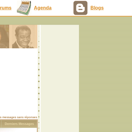
rums
Agenda
Blogs
les messages sans réponses
s
Derniers Messages