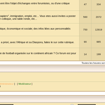
vent être l'objet d'échanges entre forumistes, ou d'une critique
47
334
papiers", immigration, emploi, etc... Vous etes aussi invites a poster
560
2072
 colloque, une table ronde, etc...
itique, économique et sociale; des infos liées aux personnalités
750
12919
90
985
a priori, avec l’Afrique et sa Diaspora, faites le sur cette rubrique.
de football organisée sur le continent africain ? Ce forum est pour
14
199
Toutes les heures so
dministrateur
] [
Modérateur
]
8