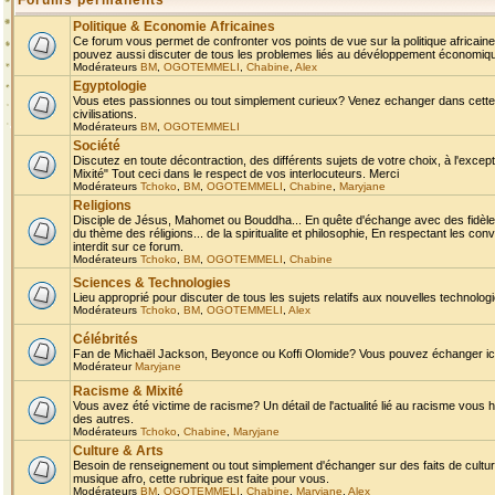
Forums permanents
Politique & Economie Africaines
Ce forum vous permet de confronter vos points de vue sur la politique africaine,
pouvez aussi discuter de tous les problemes liés au dévéloppement économique 
Modérateurs
BM
,
OGOTEMMELI
,
Chabine
,
Alex
Egyptologie
Vous etes passionnes ou tout simplement curieux? Venez echanger dans cette ru
civilisations.
Modérateurs
BM
,
OGOTEMMELI
Société
Discutez en toute décontraction, des différents sujets de votre choix, à l'exce
Mixité" Tout ceci dans le respect de vos interlocuteurs. Merci
Modérateurs
Tchoko
,
BM
,
OGOTEMMELI
,
Chabine
,
Maryjane
Religions
Disciple de Jésus, Mahomet ou Bouddha... En quête d'échange avec des fidèles
du thème des réligions... de la spiritualite et philosophie, En respectant les 
interdit sur ce forum.
Modérateurs
Tchoko
,
BM
,
OGOTEMMELI
,
Chabine
Sciences & Technologies
Lieu approprié pour discuter de tous les sujets relatifs aux nouvelles technolo
Modérateurs
Tchoko
,
BM
,
OGOTEMMELI
,
Alex
Célébrités
Fan de Michaël Jackson, Beyonce ou Koffi Olomide? Vous pouvez échanger ici l
Modérateur
Maryjane
Racisme & Mixité
Vous avez été victime de racisme? Un détail de l'actualité lié au racisme vous 
des autres.
Modérateurs
Tchoko
,
Chabine
,
Maryjane
Culture & Arts
Besoin de renseignement ou tout simplement d'échanger sur des faits de culture,
musique afro, cette rubrique est faite pour vous.
Modérateurs
BM
,
OGOTEMMELI
,
Chabine
,
Maryjane
,
Alex