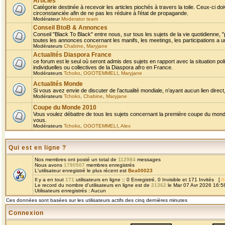
Articles
Catégorie destinée à recevoir les articles piochés à travers la toile. Ceux-ci doi
circonstanciée afin de ne pas les réduire à l'état de propagande.
Modérateur
Moderator team
Conseil BtoB & Annonces
Conseil "Black To Black" entre nous, sur tous les sujets de la vie quotidienne, "
toutes les annonces concernant les manifs, les meetings, les participations a un
Modérateurs
Chabine
,
Maryjane
Actualités Diaspora France
ce forum est le seul où seront admis des sujets en rapport avec la situation pol
individuelles ou collectives de la Diaspora afro en France.
Modérateurs
Tchoko
,
OGOTEMMELI
,
Maryjane
Actualités Monde
Si vous avez envie de discuter de l’actualité mondiale, n’ayant aucun lien direct, 
Modérateurs
Tchoko
,
Chabine
,
Maryjane
Coupe du Monde 2010
Vous voulez débattre de tous les sujets concernant la première coupe du monde 
vous.
Modérateurs
Tchoko
,
OGOTEMMELI
,
Alex
Qui est en ligne ?
Nos membres ont posté un total de
112984
messages
Nous avons
1780507
membres enregistrés
L'utilisateur enregistré le plus récent est
Bea00023
Il y a en tout
171
utilisateurs en ligne :: 0 Enregistré, 0 Invisible et 171 Invités [
A
Le record du nombre d'utilisateurs en ligne est de
21362
le Mar 07 Avr 2026 16:5
Utilisateurs enregistrés : Aucun
Ces données sont basées sur les utilisateurs actifs des cinq dernières minutes
Connexion