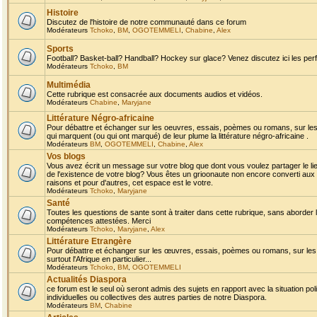
Histoire
Discutez de l'histoire de notre communauté dans ce forum
Modérateurs
Tchoko
,
BM
,
OGOTEMMELI
,
Chabine
,
Alex
Sports
Football? Basket-ball? Handball? Hockey sur glace? Venez discutez ici les perf
Modérateurs
Tchoko
,
BM
Multimédia
Cette rubrique est consacrée aux documents audios et vidéos.
Modérateurs
Chabine
,
Maryjane
Littérature Négro-africaine
Pour débattre et échanger sur les oeuvres, essais, poèmes ou romans, sur les
qui marquent (ou qui ont marqué) de leur plume la littérature négro-africaine .
Modérateurs
BM
,
OGOTEMMELI
,
Chabine
,
Alex
Vos blogs
Vous avez écrit un message sur votre blog que dont vous voulez partager le li
de l'existence de votre blog? Vous êtes un grioonaute non encore converti aux 
raisons et pour d'autres, cet espace est le votre.
Modérateurs
Tchoko
,
Maryjane
Santé
Toutes les questions de sante sont à traiter dans cette rubrique, sans aborder le
compétences attestées. Merci
Modérateurs
Tchoko
,
Maryjane
,
Alex
Littérature Etrangère
Pour débattre et échanger sur les œuvres, essais, poèmes ou romans, sur les
surtout l'Afrique en particulier...
Modérateurs
Tchoko
,
BM
,
OGOTEMMELI
Actualités Diaspora
ce forum est le seul où seront admis des sujets en rapport avec la situation pol
individuelles ou collectives des autres parties de notre Diaspora.
Modérateurs
BM
,
Chabine