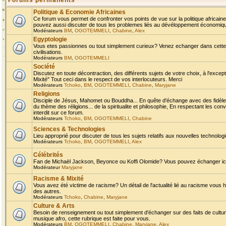
Forums permanents
Politique & Economie Africaines
Ce forum vous permet de confronter vos points de vue sur la politique africaine,
pouvez aussi discuter de tous les problemes liés au dévéloppement économique 
Modérateurs
BM
,
OGOTEMMELI
,
Chabine
,
Alex
Egyptologie
Vous etes passionnes ou tout simplement curieux? Venez echanger dans cette ru
civilisations.
Modérateurs
BM
,
OGOTEMMELI
Société
Discutez en toute décontraction, des différents sujets de votre choix, à l'exce
Mixité" Tout ceci dans le respect de vos interlocuteurs. Merci
Modérateurs
Tchoko
,
BM
,
OGOTEMMELI
,
Chabine
,
Maryjane
Religions
Disciple de Jésus, Mahomet ou Bouddha... En quête d'échange avec des fidèles
du thème des réligions... de la spiritualite et philosophie, En respectant les 
interdit sur ce forum.
Modérateurs
Tchoko
,
BM
,
OGOTEMMELI
,
Chabine
Sciences & Technologies
Lieu approprié pour discuter de tous les sujets relatifs aux nouvelles technolo
Modérateurs
Tchoko
,
BM
,
OGOTEMMELI
,
Alex
Célébrités
Fan de Michaël Jackson, Beyonce ou Koffi Olomide? Vous pouvez échanger ici l
Modérateur
Maryjane
Racisme & Mixité
Vous avez été victime de racisme? Un détail de l'actualité lié au racisme vous 
des autres.
Modérateurs
Tchoko
,
Chabine
,
Maryjane
Culture & Arts
Besoin de renseignement ou tout simplement d'échanger sur des faits de culture,
musique afro, cette rubrique est faite pour vous.
Modérateurs
BM
,
OGOTEMMELI
,
Chabine
,
Maryjane
,
Alex