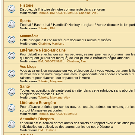
Histoire
Discutez de l'histoire de notre communauté dans ce forum
Modérateurs
Tchoko
,
BM
,
OGOTEMMELI
,
Chabine
,
Alex
Sports
Football? Basket-ball? Handball? Hockey sur glace? Venez discutez ici les perf
Modérateurs
Tchoko
,
BM
Multimédia
Cette rubrique est consacrée aux documents audios et vidéos.
Modérateurs
Chabine
,
Maryjane
Littérature Négro-africaine
Pour débattre et échanger sur les oeuvres, essais, poèmes ou romans, sur les
qui marquent (ou qui ont marqué) de leur plume la littérature négro-africaine .
Modérateurs
BM
,
OGOTEMMELI
,
Chabine
,
Alex
Vos blogs
Vous avez écrit un message sur votre blog que dont vous voulez partager le li
de l'existence de votre blog? Vous êtes un grioonaute non encore converti aux 
raisons et pour d'autres, cet espace est le votre.
Modérateurs
Tchoko
,
Maryjane
Santé
Toutes les questions de sante sont à traiter dans cette rubrique, sans aborder le
compétences attestées. Merci
Modérateurs
Tchoko
,
Maryjane
,
Alex
Littérature Etrangère
Pour débattre et échanger sur les œuvres, essais, poèmes ou romans, sur les
surtout l'Afrique en particulier...
Modérateurs
Tchoko
,
BM
,
OGOTEMMELI
Actualités Diaspora
ce forum est le seul où seront admis des sujets en rapport avec la situation pol
individuelles ou collectives des autres parties de notre Diaspora.
Modérateurs
BM
,
Chabine