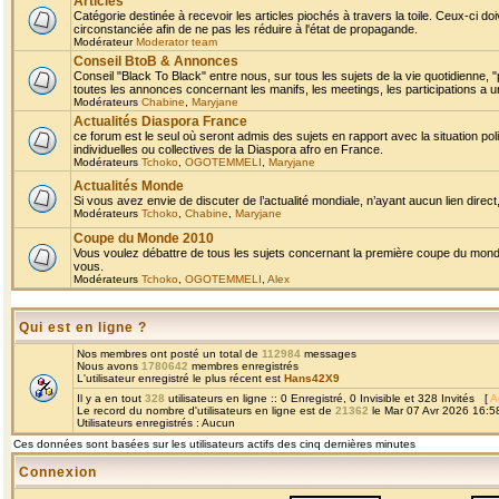
Articles
Catégorie destinée à recevoir les articles piochés à travers la toile. Ceux-ci doi
circonstanciée afin de ne pas les réduire à l'état de propagande.
Modérateur
Moderator team
Conseil BtoB & Annonces
Conseil "Black To Black" entre nous, sur tous les sujets de la vie quotidienne, "
toutes les annonces concernant les manifs, les meetings, les participations a un
Modérateurs
Chabine
,
Maryjane
Actualités Diaspora France
ce forum est le seul où seront admis des sujets en rapport avec la situation pol
individuelles ou collectives de la Diaspora afro en France.
Modérateurs
Tchoko
,
OGOTEMMELI
,
Maryjane
Actualités Monde
Si vous avez envie de discuter de l’actualité mondiale, n’ayant aucun lien direct, 
Modérateurs
Tchoko
,
Chabine
,
Maryjane
Coupe du Monde 2010
Vous voulez débattre de tous les sujets concernant la première coupe du monde 
vous.
Modérateurs
Tchoko
,
OGOTEMMELI
,
Alex
Qui est en ligne ?
Nos membres ont posté un total de
112984
messages
Nous avons
1780642
membres enregistrés
L'utilisateur enregistré le plus récent est
Hans42X9
Il y a en tout
328
utilisateurs en ligne :: 0 Enregistré, 0 Invisible et 328 Invités [
A
Le record du nombre d'utilisateurs en ligne est de
21362
le Mar 07 Avr 2026 16:5
Utilisateurs enregistrés : Aucun
Ces données sont basées sur les utilisateurs actifs des cinq dernières minutes
Connexion