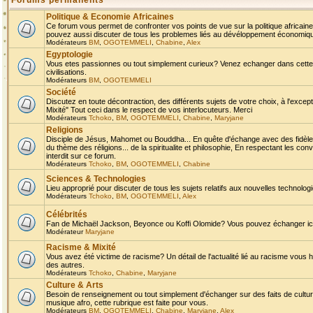
Forums permanents
Politique & Economie Africaines
Ce forum vous permet de confronter vos points de vue sur la politique africaine,
pouvez aussi discuter de tous les problemes liés au dévéloppement économique 
Modérateurs
BM
,
OGOTEMMELI
,
Chabine
,
Alex
Egyptologie
Vous etes passionnes ou tout simplement curieux? Venez echanger dans cette ru
civilisations.
Modérateurs
BM
,
OGOTEMMELI
Société
Discutez en toute décontraction, des différents sujets de votre choix, à l'exce
Mixité" Tout ceci dans le respect de vos interlocuteurs. Merci
Modérateurs
Tchoko
,
BM
,
OGOTEMMELI
,
Chabine
,
Maryjane
Religions
Disciple de Jésus, Mahomet ou Bouddha... En quête d'échange avec des fidèles
du thème des réligions... de la spiritualite et philosophie, En respectant les 
interdit sur ce forum.
Modérateurs
Tchoko
,
BM
,
OGOTEMMELI
,
Chabine
Sciences & Technologies
Lieu approprié pour discuter de tous les sujets relatifs aux nouvelles technolo
Modérateurs
Tchoko
,
BM
,
OGOTEMMELI
,
Alex
Célébrités
Fan de Michaël Jackson, Beyonce ou Koffi Olomide? Vous pouvez échanger ici l
Modérateur
Maryjane
Racisme & Mixité
Vous avez été victime de racisme? Un détail de l'actualité lié au racisme vous 
des autres.
Modérateurs
Tchoko
,
Chabine
,
Maryjane
Culture & Arts
Besoin de renseignement ou tout simplement d'échanger sur des faits de culture,
musique afro, cette rubrique est faite pour vous.
Modérateurs
BM
,
OGOTEMMELI
,
Chabine
,
Maryjane
,
Alex