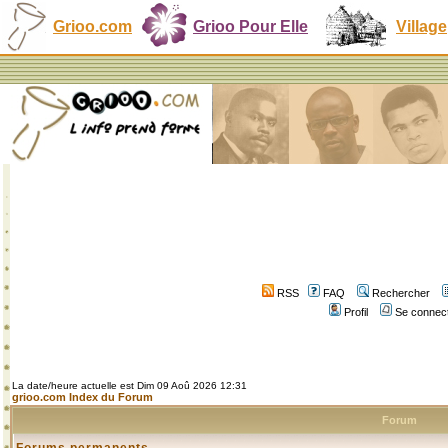
Grioo.com
Grioo Pour Elle
Village
RSS
FAQ
Rechercher
Profil
Se connect
La date/heure actuelle est Dim 09 Aoû 2026 12:31
grioo.com Index du Forum
Forum