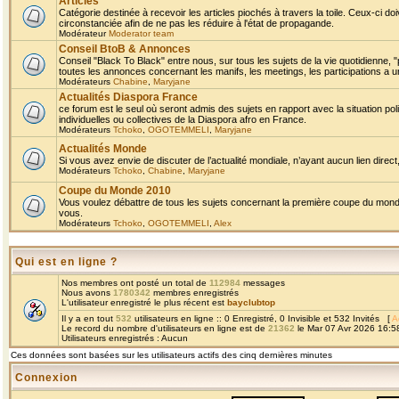
Articles
Catégorie destinée à recevoir les articles piochés à travers la toile. Ceux-ci doi
circonstanciée afin de ne pas les réduire à l'état de propagande.
Modérateur
Moderator team
Conseil BtoB & Annonces
Conseil "Black To Black" entre nous, sur tous les sujets de la vie quotidienne, "
toutes les annonces concernant les manifs, les meetings, les participations a un
Modérateurs
Chabine
,
Maryjane
Actualités Diaspora France
ce forum est le seul où seront admis des sujets en rapport avec la situation pol
individuelles ou collectives de la Diaspora afro en France.
Modérateurs
Tchoko
,
OGOTEMMELI
,
Maryjane
Actualités Monde
Si vous avez envie de discuter de l’actualité mondiale, n’ayant aucun lien direct, 
Modérateurs
Tchoko
,
Chabine
,
Maryjane
Coupe du Monde 2010
Vous voulez débattre de tous les sujets concernant la première coupe du monde 
vous.
Modérateurs
Tchoko
,
OGOTEMMELI
,
Alex
Qui est en ligne ?
Nos membres ont posté un total de
112984
messages
Nous avons
1780342
membres enregistrés
L'utilisateur enregistré le plus récent est
bayclubtop
Il y a en tout
532
utilisateurs en ligne :: 0 Enregistré, 0 Invisible et 532 Invités [
A
Le record du nombre d'utilisateurs en ligne est de
21362
le Mar 07 Avr 2026 16:5
Utilisateurs enregistrés : Aucun
Ces données sont basées sur les utilisateurs actifs des cinq dernières minutes
Connexion