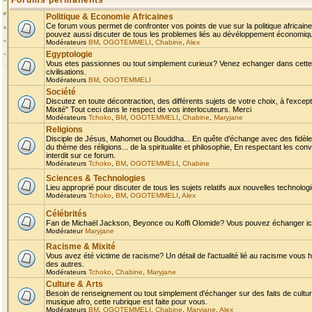
Forums permanents
Politique & Economie Africaines
Ce forum vous permet de confronter vos points de vue sur la politique africaine,
pouvez aussi discuter de tous les problemes liés au dévéloppement économique 
Modérateurs
BM
,
OGOTEMMELI
,
Chabine
,
Alex
Egyptologie
Vous etes passionnes ou tout simplement curieux? Venez echanger dans cette ru
civilisations.
Modérateurs
BM
,
OGOTEMMELI
Société
Discutez en toute décontraction, des différents sujets de votre choix, à l'exce
Mixité" Tout ceci dans le respect de vos interlocuteurs. Merci
Modérateurs
Tchoko
,
BM
,
OGOTEMMELI
,
Chabine
,
Maryjane
Religions
Disciple de Jésus, Mahomet ou Bouddha... En quête d'échange avec des fidèles
du thème des réligions... de la spiritualite et philosophie, En respectant les 
interdit sur ce forum.
Modérateurs
Tchoko
,
BM
,
OGOTEMMELI
,
Chabine
Sciences & Technologies
Lieu approprié pour discuter de tous les sujets relatifs aux nouvelles technolo
Modérateurs
Tchoko
,
BM
,
OGOTEMMELI
,
Alex
Célébrités
Fan de Michaël Jackson, Beyonce ou Koffi Olomide? Vous pouvez échanger ici l
Modérateur
Maryjane
Racisme & Mixité
Vous avez été victime de racisme? Un détail de l'actualité lié au racisme vous 
des autres.
Modérateurs
Tchoko
,
Chabine
,
Maryjane
Culture & Arts
Besoin de renseignement ou tout simplement d'échanger sur des faits de culture,
musique afro, cette rubrique est faite pour vous.
Modérateurs
BM
,
OGOTEMMELI
,
Chabine
,
Maryjane
,
Alex