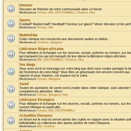
Histoire
Discutez de l'histoire de notre communauté dans ce forum
Modérateurs
Tchoko
,
BM
,
OGOTEMMELI
,
Chabine
,
Alex
Sports
Football? Basket-ball? Handball? Hockey sur glace? Venez discutez ici les perf
Modérateurs
Tchoko
,
BM
Multimédia
Cette rubrique est consacrée aux documents audios et vidéos.
Modérateurs
Chabine
,
Maryjane
Littérature Négro-africaine
Pour débattre et échanger sur les oeuvres, essais, poèmes ou romans, sur les
qui marquent (ou qui ont marqué) de leur plume la littérature négro-africaine .
Modérateurs
BM
,
OGOTEMMELI
,
Chabine
,
Alex
Vos blogs
Vous avez écrit un message sur votre blog que dont vous voulez partager le li
de l'existence de votre blog? Vous êtes un grioonaute non encore converti aux 
raisons et pour d'autres, cet espace est le votre.
Modérateurs
Tchoko
,
Maryjane
Santé
Toutes les questions de sante sont à traiter dans cette rubrique, sans aborder le
compétences attestées. Merci
Modérateurs
Tchoko
,
Maryjane
,
Alex
Littérature Etrangère
Pour débattre et échanger sur les œuvres, essais, poèmes ou romans, sur les
surtout l'Afrique en particulier...
Modérateurs
Tchoko
,
BM
,
OGOTEMMELI
Actualités Diaspora
ce forum est le seul où seront admis des sujets en rapport avec la situation pol
individuelles ou collectives des autres parties de notre Diaspora.
Modérateurs
BM
,
Chabine