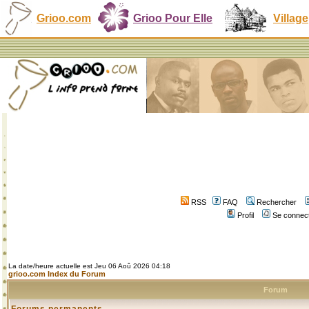
Grioo.com
Grioo Pour Elle
Village
RSS
FAQ
Rechercher
Profil
Se connect
La date/heure actuelle est Jeu 06 Aoû 2026 04:18
grioo.com Index du Forum
Forum